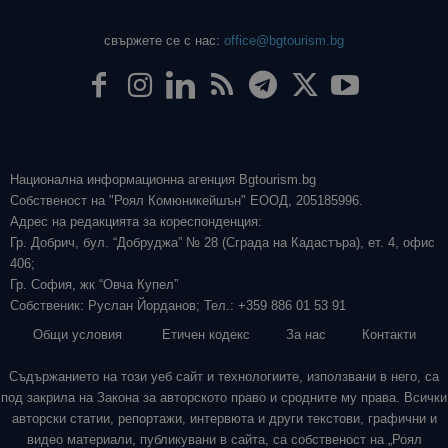
свържете се с нас:
office@bgtourism.bg
Национална информационна агенция Bgtourism.bg
Собственост на "Роял Комюникейшън" ЕООД, 205185996.
Адрес на редакцията за кореспонденция:
Гр. Добрич, бул. “Добруджа” № 28 (Сграда на Кадастъра), ет. 4, офис
406;
Гр. София, жк “Овча Купел”
Собственик: Руслан Йорданов; Тел.: +359 886 01 53 91
Общи условия
Етичен кодекс
За нас
Контакти
Съдържанието на този уеб сайт и технологиите, използвани в него, са
под закрила на Закона за авторското право и сродните му права. Всички
авторски статии, репортажи, интервюта и други текстови, графични и
видео материали, публикувани в сайта, са собственост на „Роял