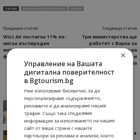
ТАГОВЕ
НАЦИОНАЛЕН ПАРК ПИРИН
ПИРИН
Предишна статия
Следваща статия
Wizz Air постигна 11% по-
Три министерства ще
нисък въглероден
работят с Варна за
интензитет през
обединяване на
×
финансовата 2023 г.
иновации, туризъм и
Управление на Вашата
култура
дигитална поверителност
в Bgtourism.bg
Ние използваме бисквитки, за да
персонализираме съдържанието,
AI в туризма: защо камериерка може да се
рекламите и да анализираме нашия
окаже по-трудна за...
трафик. Също така споделяме
05/08/2026 08:28
AI Travel Economy с Елица Стоилова
информация за използването на нашия
сайт от ваша страна с нашите
Тим Браун: Хотелите губят пари заради грешки в
партньори за реклама и анализи, които
данните и липсващи...