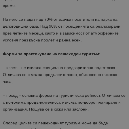
време.
На него се падат над 70% от всички посетители на парка на
целогодишна база. Над 90% от посещенията са реализирани
през летните месеци, както и в зависимост от атмосферните
условия през късна пролет и ранна есен.
Форми за практикуване на пешеходен туризъм:
– излет – не изисква специална предварителна подготовка.
Отличава се с малка продължителност, обикновено няколко
часа;
– поход – основна форма на туристическа дейност. Отличава се
с по-голяма продължителност, изисква по-добро планиране и
организация. Нощува се в хижи или заслони.
Според целите си пешеходният туризъм може да бъде