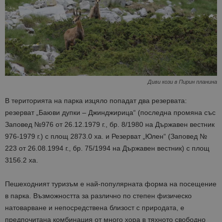
Диви кози в Пирин планина
В територията на парка изцяло попадат два резервата:
резерват „Баюви дупки – Джинджирица“ (последна промяна със
Заповед №976 от 26.12.1979 г., бр. 8/1980 на Държавен вестник
976-1979 г.) с площ 2873.0 ха. и Резерват „Юлен“ (Заповед №
223 от 26.08.1994 г., бр. 75/1994 на Държавен вестник) с площ
3156.2 ха.
Пешеходният туризъм е най-популярната форма на посещение
в парка. Възможността за различно по степен физическо
натоварване и непосредствена близост с природата, е
предпочитана комбинация от много хора в тяхното свободно