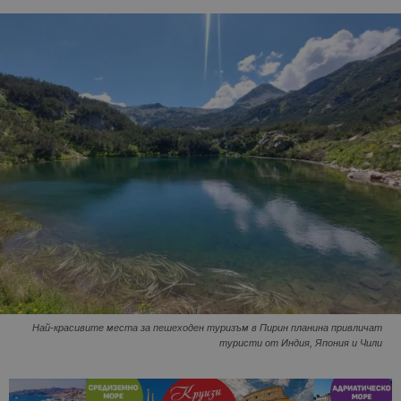
Най-красивите места за пешеходен туризъм в Пирин планина привличат
туристи от Индия, Япония и Чили