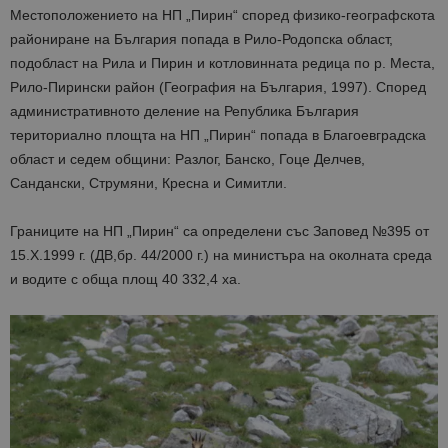
Местоположението на НП „Пирин“ според физико-географскота
райониране на България попада в Рило-Родопска област,
подобласт на Рила и Пирин и котловинната редица по р. Места,
Рило-Пирински район (География на България, 1997). Според
административното деление на Република България
териториално площта на НП „Пирин“ попада в Благоевградска
област и седем общини: Разлог, Банско, Гоце Делчев,
Сандански, Струмяни, Кресна и Симитли.
Границите на НП „Пирин“ са определени със Заповед №395 от
15.Х.1999 г. (ДВ,бр. 44/2000 г.) на министъра на околната среда
и водите с обща площ 40 332,4 ха.