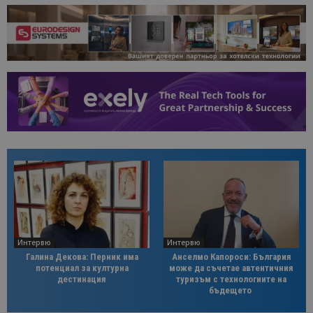
Интервю
Интервю
Галина Декова: Перник има
Анселмо Капороси: България
потенциал за културна
може да съчетае автентичния
дестинация
туризъм с технологиите на
бъдещето