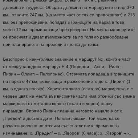
номерирани с римски цифри. Всеки от тях е с различна
дължина и трудност. Общата дължина на маршрутите е над 370
км., от които 247 км. (на места част от тях се препокриват) и 213
км. без препокриване, попадат в границите на парка в това
число 12 км. преминаващи през резерват. На места маршрутите
се пресичат и дават възможности за по голямо разнообразие
при планирането на преходи от точка до точка.
Безспорно с най–голямо значение е маршрут №I, който е част
от международния маршрут Е-4 (Пиринеи – Алпи – Рила –
Пирин – Олимп – Пелопонес). Отсечката попадаща в границите
на парка е 47 км, включваща и разклонението до х. „Пирин“ (1
км. в едната посока). Хоризонталната (лентова) маркировка е с
червен цвят, на места във високите части има отсечки със зимна
маркировка от метални колове (жълто и черно) върху
пирамиди. Спрямо Пирин планина неговото начало е от х.
„Предел“ и достига до м. Попови ливади. Той може да се
раздели условно на отсечки със съответните времена за
изминаване: х. „Предел“ – х. „Яворов“ (6 часа); х. „Яворов“ – х.