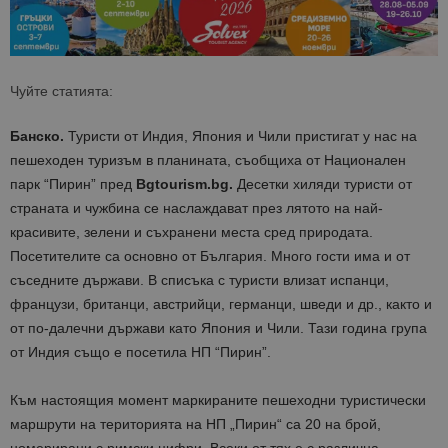
Чуйте статията:
Банско.
Туристи от Индия, Япония и Чили пристигат у нас на
пешеходен туризъм в планината, съобщиха от Национален
парк “Пирин” пред
Bgtourism.bg
.
Десетки хиляди туристи от
страната и чужбина се наслаждават през лятото на най-
красивите, зелени и съхранени места сред природата.
Посетителите са основно от България. Много гости има и от
съседните държави. В списъка с туристи влизат испанци,
французи, британци, австрийци, германци, шведи и др., както и
от по-далечни държави като Япония и Чили. Тази година група
от Индия също е посетила НП “Пирин”.
Към настоящия момент маркираните пешеходни туристически
маршрути на територията на НП „Пирин“ са 20 на брой,