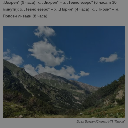
„Вихрен“ (9 часа); х. „Вихрен“ – з. „Тевно езеро“ (6 часа и 30
минути); з. „Тевно езеро“ – х. „Пирин“ (4 часа); х. „Пирин“ – м.
Попови ливади (8 часа).
Връх Вихрен/Снимки НП “Пирин”