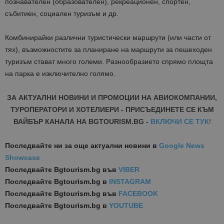
познавателен (образователен), рекреационен, спортен,
събитиен, социален туризъм и др.
Комбинирайки различни туристически маршрути (или части от
тях), възможностите за планиране на маршрути за пешеходен
туризъм стават много големи. Разнообразието спрямо площта
на парка е изключително голямо.
ЗА АКТУАЛНИ НОВИНИ И ПРОМОЦИИ НА АВИОКОМПАНИИ,
ТУРОПЕРАТОРИ И ХОТЕЛИЕРИ - ПРИСЪЕДИНЕТЕ СЕ КЪМ
ВАЙБЪР КАНАЛА НА BGTOURISM.BG -
ВКЛЮЧИ СЕ ТУК
!
Последвайте ни за още актуални новини
в
Google News
Showcase
Последвайте
Bgtourism.bg във
VIBER
Последвайте
Bgtourism.bg в
INSTAGRAM
Последвайте
Bgtourism.bg във
FACEBOOK
Последвайте
Bgtourism.bg в
YOUTUBE