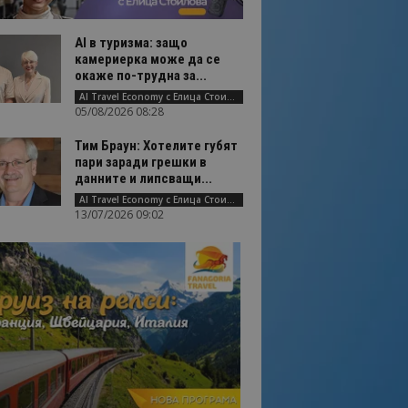
AI в туризма: защо
камериерка може да се
окаже по-трудна за...
AI Travel Economy с Елица Стоилова
05/08/2026 08:28
Тим Браун: Хотелите губят
пари заради грешки в
данните и липсващи...
AI Travel Economy с Елица Стоилова
13/07/2026 09:02