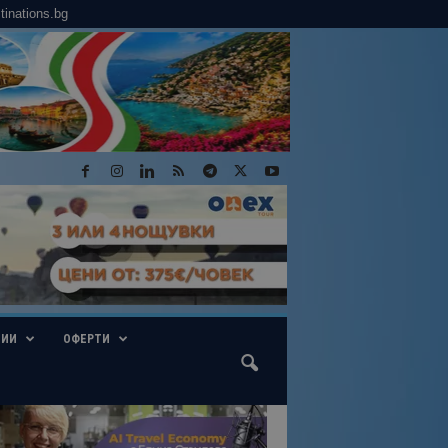
tinations.bg
ГИИ
ОФЕРТИ