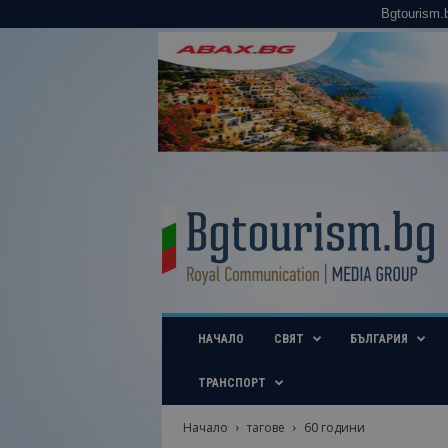
Bgtourism.
B
g
t
o
u
r
i
НАЧАЛО
СВЯТ
БЪЛГАРИЯ
s
m
.
ТРАНСПОРТ
b
g
Начало
тагове
60 години
–