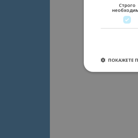
Строго
необходи
ПОКАЖЕТЕ 
Строго необходимит
управление на акау
Име
cookie_notice_acc