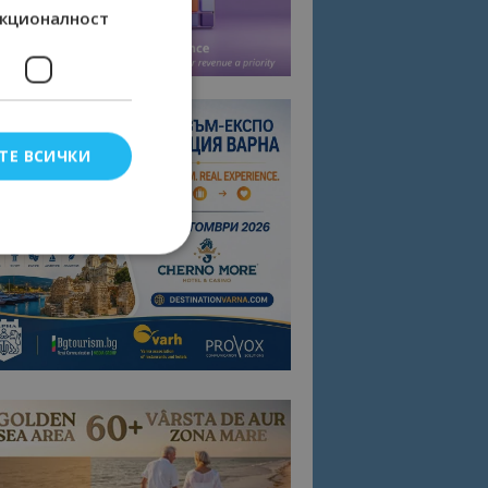
кционалност
ТЕ ВСИЧКИ
елско влизане и
тки.
омните съгласието
квитки на сайта.