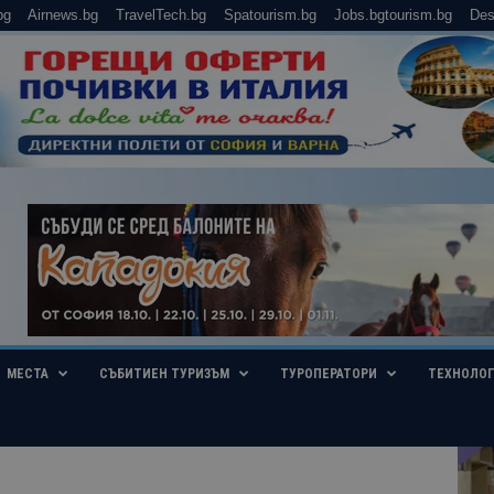
bg
Airnews.bg
TravelTech.bg
Spatourism.bg
Jobs.bgtourism.bg
Des
МЕСТА
СЪБИТИЕН ТУРИЗЪМ
ТУРОПЕРАТОРИ
ТЕХНОЛО