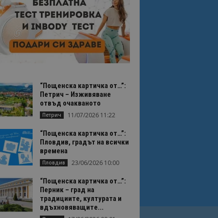
“Пощенска картичка от…”:
Петрич – Изживяване
отвъд очакваното
11/07/2026 11:22
Петрич
“Пощенска картичка от…”:
Пловдив, градът на всички
времена
23/06/2026 10:00
Пловдив
“Пощенска картичка от…”:
Перник – град на
традициите, културата и
вдъхновяващите...