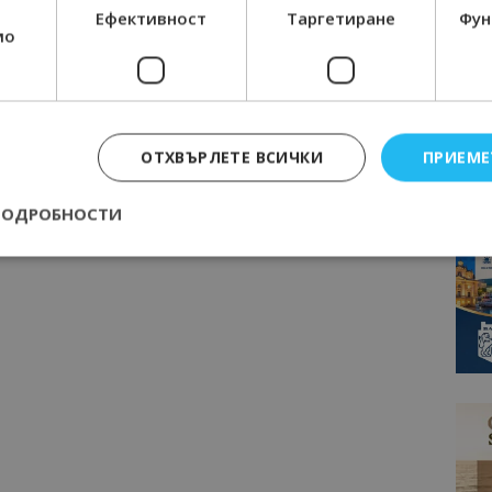
Ефективност
Таргетиране
Фун
мо
ОТХВЪРЛЕТЕ ВСИЧКИ
ПРИЕМЕ
ПОДРОБНОСТИ
Строго необходимо
Ефективност
Таргетиране
Функционалност
е бисквитки позволяват основната функционалност на уебсайта, като потребит
нта. Уебсайтът не може да се използва правилно без строго необходими бискви
Доставчик
/
Валиден
Описание
Домейн
до
epted
lisandraramos.com
7 дни
Тази бисквитка се използва, за да зап
bgtourism.bg
на потребителя за използването на бис