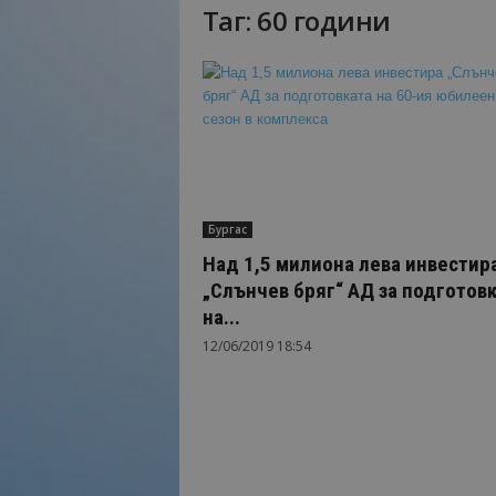
Таг: 60 години
Н
а
й
-
в
а
ж
н
о
Бургас
т
о
Над 1,5 милиона лева инвестир
о
„Слънчев бряг“ АД за подготов
т
на...
т
12/06/2019 18:54
у
р
и
з
м
а
!