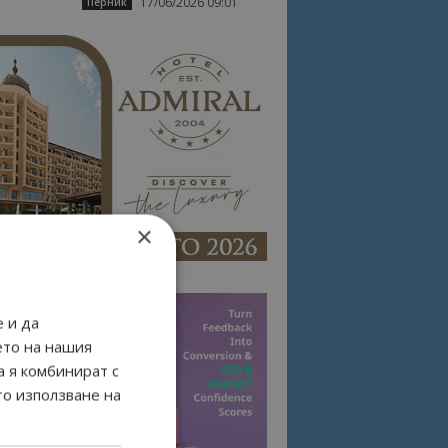
17/06/2026 09:01
Перник
×
 и да
ето на нашия
а я комбинират с
то използване на