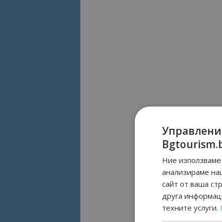
Управлени
Bgtourism.
Ние използваме 
анализираме на
сайт от ваша ст
друга информаци
техните услуги.