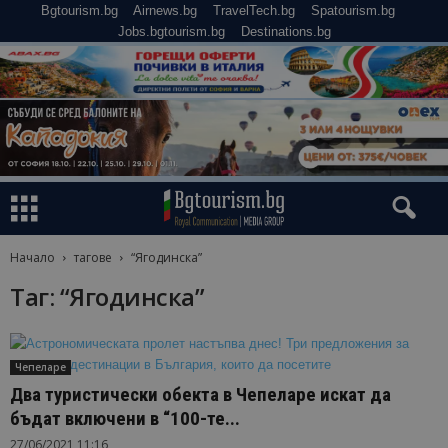
Bgtourism.bg
Airnews.bg
TravelTech.bg
Spatourism.bg
Jobs.bgtourism.bg
Destinations.bg
Начало
тагове
“Ягодинска”
Таг: “Ягодинска”
Чепеларе
Два туристически обекта в Чепеларе искат да
бъдат включени в “100-те...
27/06/2021 11:16