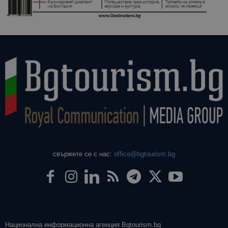
даден сайт
използва з
изчисляван
данни за
посетители
сесии и
кампании 
отчетите з
анализ на
сайтовете.
свържете се с нас:
office@bgtourism.bg
Национална информационна агенция Bgtourism.bg