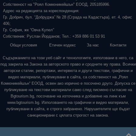
Собственост на "Роял Комюникейшън" ЕООД, 205185996.
Адрес на редакцията за кореспонденция:
Гр. Добрич, бул. “Добруджа” № 28 (Сграда на Кадастъра), ет. 4, офис
406;
Гр. София, жк “Овча Купел”
Собственик: Руслан Йорданов; Тел.: +359 886 01 53 91
Общи условия
Етичен кодекс
За нас
Контакти
Съдържанието на този уеб сайт и технологиите, използвани в него, са
под закрила на Закона за авторското право и сродните му права. Всички
авторски статии, репортажи, интервюта и други текстови, графични и
видео материали, публикувани в сайта, са собственост на „Роял
Комюникейшън“ ЕООД, освен ако изрично е посочено друго. Допуска се
публикуване на текстови материали само след писмено съгласие на
Bgtourism.bg, посочване на източника и добавяне на линк към
www.bgtourism.bg. Използването на графични и видео материали,
публикувани в сайта, е строго забранено. Нарушителите ще бъдат
санкционирани с цялата строгост на закона.