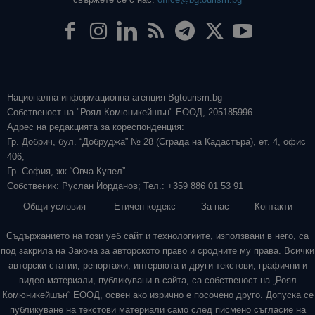
Национална информационна агенция Bgtourism.bg
Собственост на "Роял Комюникейшън" ЕООД, 205185996.
Адрес на редакцията за кореспонденция:
Гр. Добрич, бул. “Добруджа” № 28 (Сграда на Кадастъра), ет. 4, офис
406;
Гр. София, жк “Овча Купел”
Собственик: Руслан Йорданов; Тел.: +359 886 01 53 91
Общи условия
Етичен кодекс
За нас
Контакти
Съдържанието на този уеб сайт и технологиите, използвани в него, са
под закрила на Закона за авторското право и сродните му права. Всички
авторски статии, репортажи, интервюта и други текстови, графични и
видео материали, публикувани в сайта, са собственост на „Роял
Комюникейшън“ ЕООД, освен ако изрично е посочено друго. Допуска се
публикуване на текстови материали само след писмено съгласие на