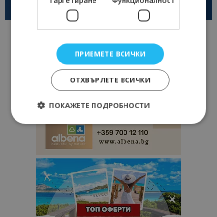
Таргетиране
Функционалност
ПРИЕМЕТЕ ВСИЧКИ
ОТХВЪРЛЕТЕ ВСИЧКИ
ПОКАЖЕТЕ ПОДРОБНОСТИ
Строго необходимо
Ефективност
Таргетиране
Функционалност
Строго необходимите бисквитки позволяват
основната функционалност на уебсайта, като
потребителско влизане и управление на
акаунта. Уебсайтът не може да се използва
правилно без строго необходими бисквитки.