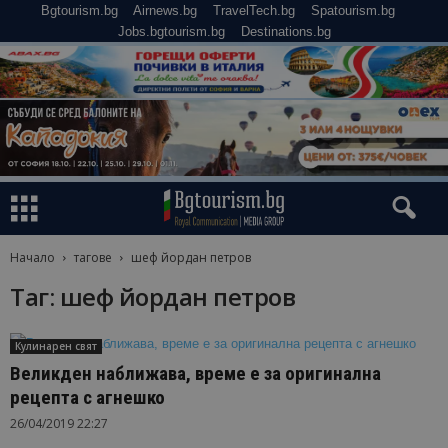
Bgtourism.bg
Airnews.bg
TravelTech.bg
Spatourism.bg
Jobs.bgtourism.bg
Destinations.bg
Начало
тагове
шеф йордан петров
Таг: шеф йордан петров
Кулинарен свят
Великден наближава, време е за оригинална
рецепта с агнешко
26/04/2019 22:27