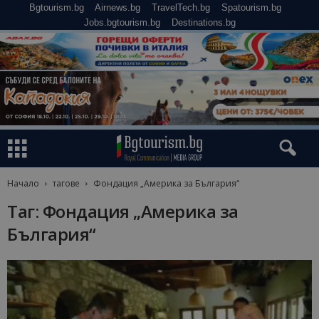
Bgtourism.bg
Airnews.bg
TravelTech.bg
Spatourism.bg
Jobs.bgtourism.bg
Destinations.bg
Начало
тагове
Фондация „Америка за България“
Таг: Фондация „Америка за
България“