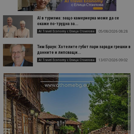
AI в туризма: защо камериерка може да се
окаже по-трудна за...
05/08/2026 08:28
AI Travel Economy с Елица Стоилова
Тим Браун: Хотелите губят пари заради грешки в
данните и липсващи...
13/07/2026 09:02
AI Travel Economy с Елица Стоилова