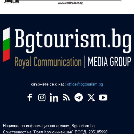
свържете се с нас:
office@bgtourism.bg
Национална информационна агенция Bgtourism.bg
Собственост на "Роял Комюникейшън" ЕООД, 205185996.