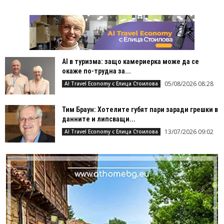
AI в туризма: защо камериерка може да се
окаже по-трудна за...
05/08/2026 08:28
AI Travel Economy с Елица Стоилова
Тим Браун: Хотелите губят пари заради грешки в
данните и липсващи...
13/07/2026 09:02
AI Travel Economy с Елица Стоилова