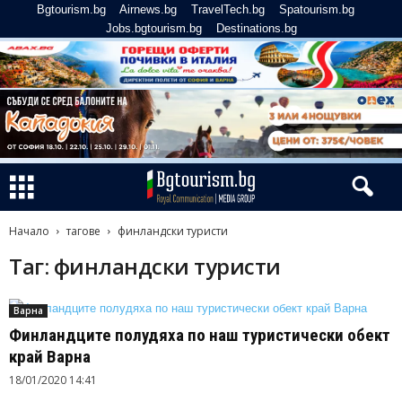
Bgtourism.bg
Airnews.bg
TravelTech.bg
Spatourism.bg
Jobs.bgtourism.bg
Destinations.bg
Начало
тагове
финландски туристи
Таг: финландски туристи
Варна
Финландците полудяха по наш туристически обект
край Варна
18/01/2020 14:41