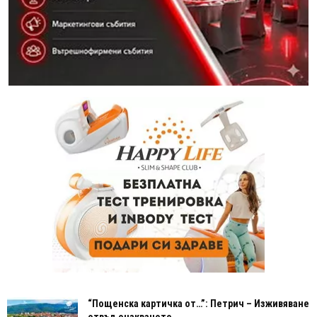
“Пощенска картичка от…”: Петрич – Изживяване
отвъд очакваното