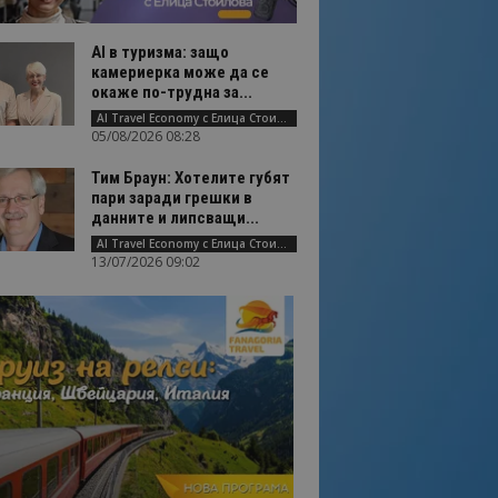
AI в туризма: защо
камериерка може да се
окаже по-трудна за...
AI Travel Economy с Елица Стоилова
05/08/2026 08:28
Тим Браун: Хотелите губят
пари заради грешки в
данните и липсващи...
AI Travel Economy с Елица Стоилова
13/07/2026 09:02