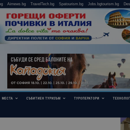
bg
Airnews.bg
TravelTech.bg
Spatourism.bg
Jobs.bgtourism.bg
Des
МЕСТА
СЪБИТИЕН ТУРИЗЪМ
ТУРОПЕРАТОРИ
ТЕХНОЛО