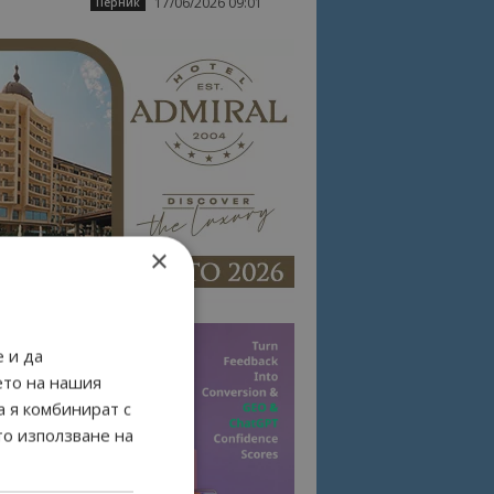
17/06/2026 09:01
Перник
×
 и да
ето на нашия
а я комбинират с
то използване на