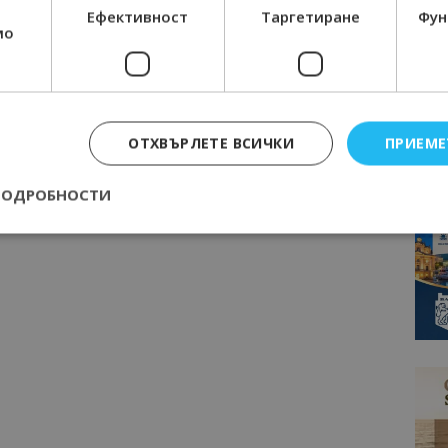
Ефективност
Таргетиране
Фун
мо
ОТХВЪРЛЕТЕ ВСИЧКИ
ПРИЕМЕ
ПОДРОБНОСТИ
Строго необходимо
Ефективност
Таргетиране
Функционалност
е бисквитки позволяват основната функционалност на уебсайта, като потребит
нта. Уебсайтът не може да се използва правилно без строго необходими бискви
Доставчик
/
Валиден
Описание
Домейн
до
epted
lisandraramos.com
7 дни
Тази бисквитка се използва, за да зап
bgtourism.bg
на потребителя за използването на бис