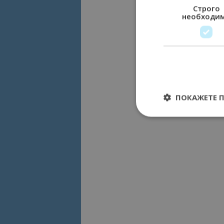
Строго
необходи
ПОКАЖЕТЕ 
Строго необходимит
управление на акау
Име
cookie_notice_acc