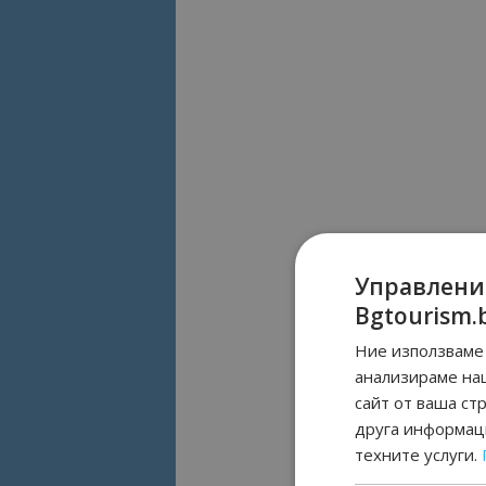
Управлени
Bgtourism.
Ние използваме 
анализираме на
сайт от ваша ст
друга информаци
техните услуги.