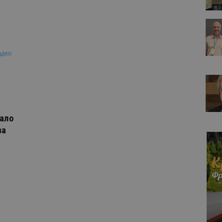
нало
ва