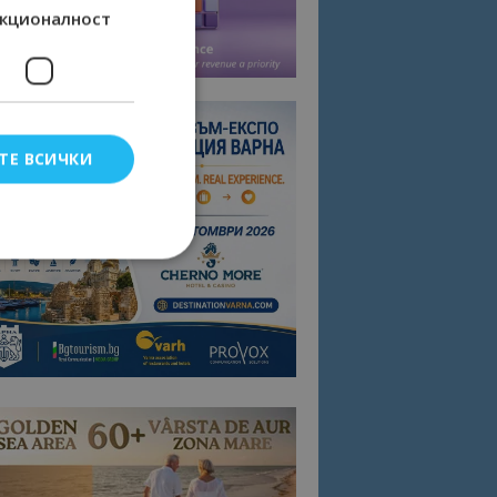
кционалност
ТЕ ВСИЧКИ
елско влизане и
тки.
омните съгласието
квитки на сайта.