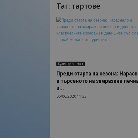
Таг: тартове
Н
а
й
-
в
а
ж
н
о
Кулинарен свят
т
о
Преди старта на сезона: Нарас
о
е търсеното на замразени печи
т
и...
т
06/06/2020 11:33
у
р
и
з
м
а
!