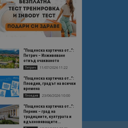
“Пощенска картичка от…”:
Петрич – Изживяване
отвъд очакваното
11/07/2026 11:22
Петрич
“Пощенска картичка от…”:
Пловдив, градът на всички
времена
23/06/2026 10:00
Пловдив
“Пощенска картичка от…”:
Перник – град на
традициите, културата и
вдъхновяващите...