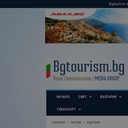
Bgtourism.
B
g
t
o
u
r
i
НАЧАЛО
СВЯТ
БЪЛГАРИЯ
s
m
.
ТРАНСПОРТ
b
g
Начало
тагове
тартове
–