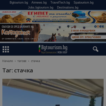
Bgtourism.bg
Airnews.bg
TravelTech.bg
Spatourism.bg
Jobs.bgtourism.bg
Destinations.bg
Начало
тагове
стачка
Таг: стачка