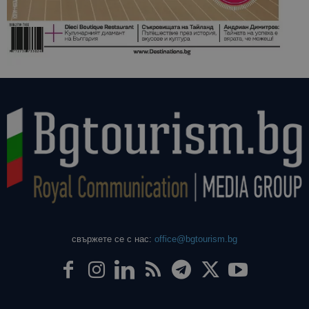
свържете се с нас:
office@bgtourism.bg