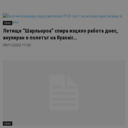
Свят
Летище “Шарльороа” спира изцяло работа днес,
анулиран е полетът на Ryanair...
09/11/2022 11:02
Свят