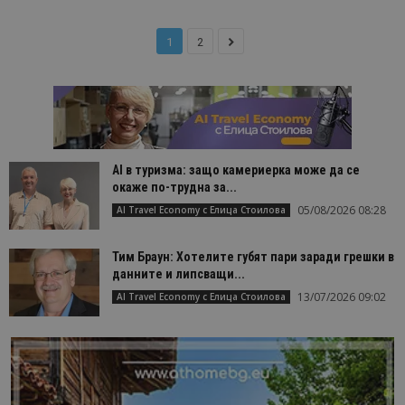
1
2
AI в туризма: защо камериерка може да се
окаже по-трудна за...
05/08/2026 08:28
AI Travel Economy с Елица Стоилова
Тим Браун: Хотелите губят пари заради грешки в
данните и липсващи...
13/07/2026 09:02
AI Travel Economy с Елица Стоилова