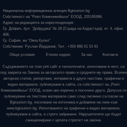
Национална информационна агенция Bgtourism.bg
Собственост на "Роял Комюникейшън" ЕООД, 205185996.
Адрес на редакцията за кореспонденция:
Гр. Добрич, бул. “Добруджа” № 28 (Сграда на Кадастъра), ет. 4, офис
406;
Гр. София, жк “Овча Купел”
Собственик: Руслан Йорданов; Тел.: +359 886 01 53 91
Общи условия
Етичен кодекс
За нас
Контакти
Съдържанието на този уеб сайт и технологиите, използвани в него, са
под закрила на Закона за авторското право и сродните му права. Всички
авторски статии, репортажи, интервюта и други текстови, графични и
видео материали, публикувани в сайта, са собственост на „Роял
Комюникейшън“ ЕООД, освен ако изрично е посочено друго. Допуска се
публикуване на текстови материали само след писмено съгласие на
Bgtourism.bg, посочване на източника и добавяне на линк към
www.bgtourism.bg. Използването на графични и видео материали,
публикувани в сайта, е строго забранено. Нарушителите ще бъдат
санкционирани с цялата строгост на закона.