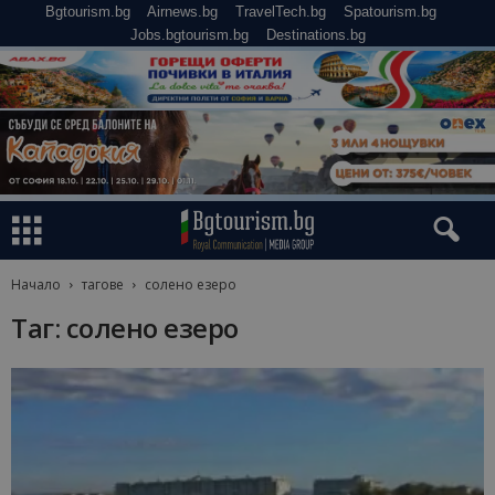
Bgtourism.bg
Airnews.bg
TravelTech.bg
Spatourism.bg
Jobs.bgtourism.bg
Destinations.bg
Начало
тагове
солено езеро
Таг: солено езеро