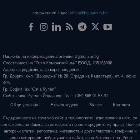
свържете се с нас:
office@bgtourism.bg
Национална информационна агенция Bgtourism.bg
Собственост на "Роял Комюникейшън" ЕООД, 205185996.
Адрес на редакцията за кореспонденция:
Гр. Добрич, бул. “Добруджа” № 28 (Сграда на Кадастъра), ет. 4, офис
406;
Гр. София, жк “Овча Купел”
Собственик: Руслан Йорданов; Тел.: +359 886 01 53 91
Общи условия
Етичен кодекс
За нас
Контакти
Съдържанието на този уеб сайт и технологиите, използвани в него, са
под закрила на Закона за авторското право и сродните му права. Всички
авторски статии, репортажи, интервюта и други текстови, графични и
видео материали, публикувани в сайта, са собственост на „Роял