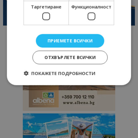
Таргетиране
Функционалност
ПРИЕМЕТЕ ВСИЧКИ
ОТХВЪРЛЕТЕ ВСИЧКИ
ПОКАЖЕТЕ ПОДРОБНОСТИ
Строго необходимо
Ефективност
Таргетиране
Функционалност
Строго необходимите бисквитки позволяват
основната функционалност на уебсайта, като
потребителско влизане и управление на
акаунта. Уебсайтът не може да се използва
правилно без строго необходими бисквитки.