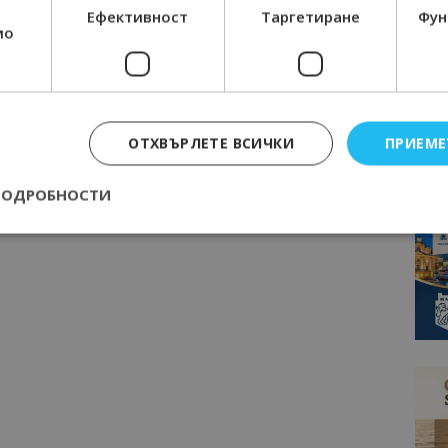
Ефективност
Таргетиране
Фун
мо
ОТХВЪРЛЕТЕ ВСИЧКИ
ПРИЕМЕ
ПОДРОБНОСТИ
Строго необходимо
Ефективност
Таргетиране
Функционалност
е бисквитки позволяват основната функционалност на уебсайта, като потребит
нта. Уебсайтът не може да се използва правилно без строго необходими бискви
Доставчик
/
Валиден
Описание
Домейн
до
epted
lisandraramos.com
7 дни
Тази бисквитка се използва, за да зап
bgtourism.bg
на потребителя за използването на бис