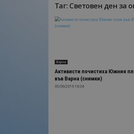
Таг: Световен ден за 
Н
а
й
-
в
а
ж
н
о
Варна
т
о
Активисти почистиха Южния п
о
във Варна (снимки)
т
05/06/2019 16:04
т
у
р
и
з
м
а
!