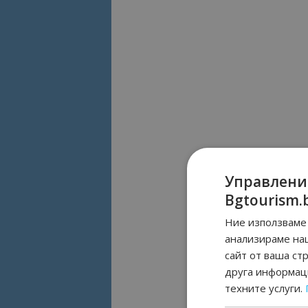
Управлени
Bgtourism.
Ние използваме 
анализираме на
сайт от ваша ст
друга информаци
техните услуги.