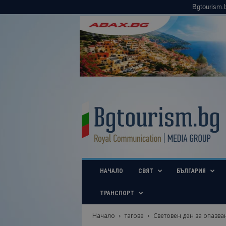
Bgtourism.
B
g
t
o
u
r
i
НАЧАЛО
СВЯТ
БЪЛГАРИЯ
s
m
.
ТРАНСПОРТ
b
g
Начало
тагове
Световен ден за опазва
–