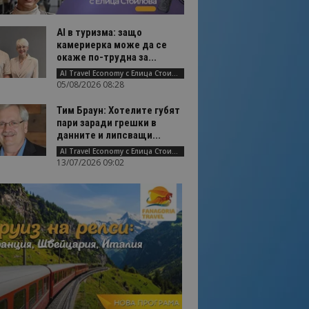
AI в туризма: защо
камериерка може да се
окаже по-трудна за...
AI Travel Economy с Елица Стоилова
05/08/2026 08:28
Тим Браун: Хотелите губят
пари заради грешки в
данните и липсващи...
AI Travel Economy с Елица Стоилова
13/07/2026 09:02