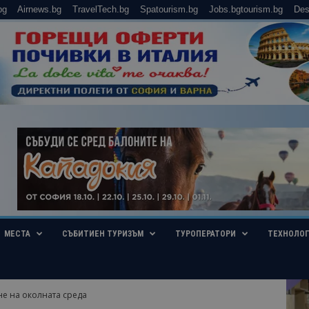
bg
Airnews.bg
TravelTech.bg
Spatourism.bg
Jobs.bgtourism.bg
Des
МЕСТА
СЪБИТИЕН ТУРИЗЪМ
ТУРОПЕРАТОРИ
ТЕХНОЛО
не на околната среда