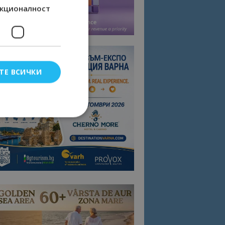
кционалност
ТЕ ВСИЧКИ
елско влизане и
тки.
омните съгласието
квитки на сайта.