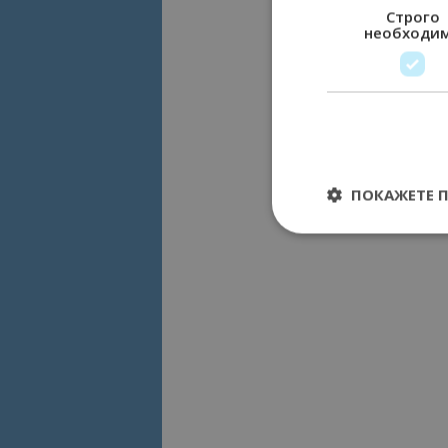
Строго
необходи
ПОКАЖЕТЕ 
Строго необходимит
управление на акау
Име
cookie_notice_acc