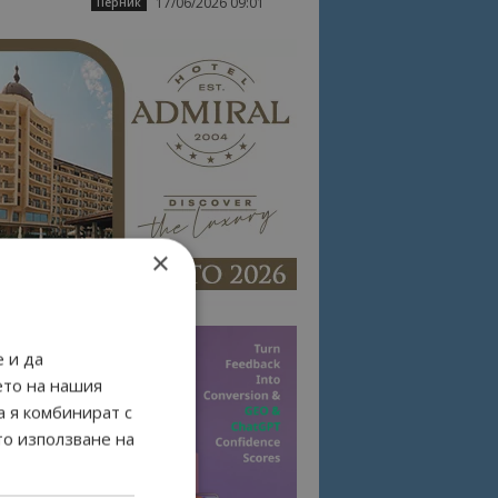
17/06/2026 09:01
Перник
×
 и да
ето на нашия
а я комбинират с
то използване на