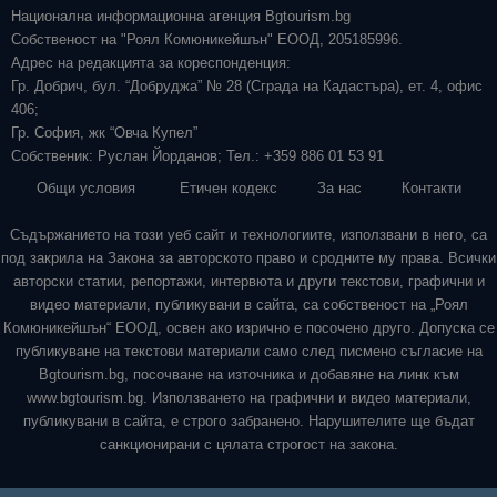
Национална информационна агенция Bgtourism.bg
Собственост на "Роял Комюникейшън" ЕООД, 205185996.
Адрес на редакцията за кореспонденция:
Гр. Добрич, бул. “Добруджа” № 28 (Сграда на Кадастъра), ет. 4, офис
406;
Гр. София, жк “Овча Купел”
Собственик: Руслан Йорданов; Тел.: +359 886 01 53 91
Общи условия
Етичен кодекс
За нас
Контакти
Съдържанието на този уеб сайт и технологиите, използвани в него, са
под закрила на Закона за авторското право и сродните му права. Всички
авторски статии, репортажи, интервюта и други текстови, графични и
видео материали, публикувани в сайта, са собственост на „Роял
Комюникейшън“ ЕООД, освен ако изрично е посочено друго. Допуска се
публикуване на текстови материали само след писмено съгласие на
Bgtourism.bg, посочване на източника и добавяне на линк към
www.bgtourism.bg. Използването на графични и видео материали,
публикувани в сайта, е строго забранено. Нарушителите ще бъдат
санкционирани с цялата строгост на закона.