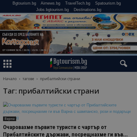
Bgtourism.bg
Airnews.bg
TravelTech.bg
Spatourism.bg
Jobs.bgtourism.bg
Destinations.bg
Начало
тагове
прибалтийски страни
Таг: прибалтийски страни
Варна
Очаровахме първите туристи с чартър от
Прибалтийските държави, посрещнахме ги във...