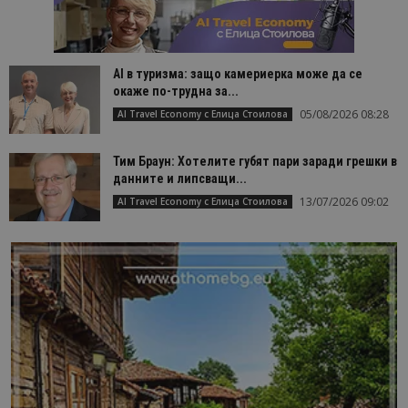
AI в туризма: защо камериерка може да се
окаже по-трудна за...
05/08/2026 08:28
AI Travel Economy с Елица Стоилова
Тим Браун: Хотелите губят пари заради грешки в
данните и липсващи...
13/07/2026 09:02
AI Travel Economy с Елица Стоилова