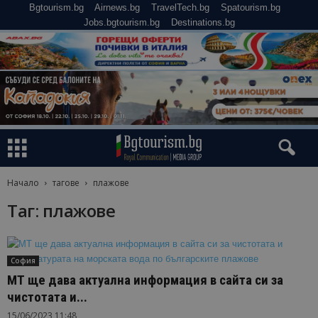
Bgtourism.bg
Airnews.bg
TravelTech.bg
Spatourism.bg
Jobs.bgtourism.bg
Destinations.bg
Начало
тагове
плажове
Таг: плажове
София
МТ ще дава актуална информация в сайта си за
чистотата и...
15/06/2023 11:48