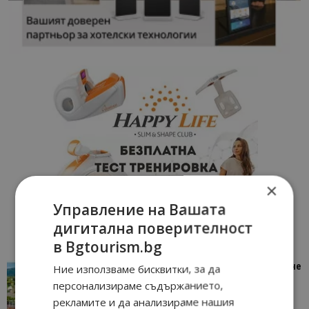
×
Управление на Вашата
дигитална поверителност
в Bgtourism.bg
“Пощенска картичка от…”: Петрич – Изживяване
Ние използваме бисквитки, за да
отвъд очакваното
персонализираме съдържанието,
11/07/2026 11:22
Петрич
рекламите и да анализираме нашия