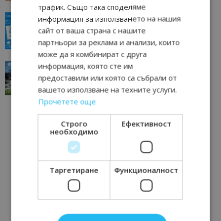
трафик. Също така споделяме
“Пощенска картичка от…”: Пловдив, градът на
информация за използването на нашия
всички времена
сайт от ваша страна с нашите
23/06/2026 10:00
Пловдив
партньори за реклама и анализи, които
може да я комбинират с друга
“Пощенска картичка от…”: Перник – град на
информация, която сте им
традициите, културата и вдъхновяващите...
предоставили или която са събрали от
17/06/2026 09:01
Перник
вашето използване на техните услуги.
Прочетете още
Строго
Ефективност
необходимо
Таргетиране
Функционалност