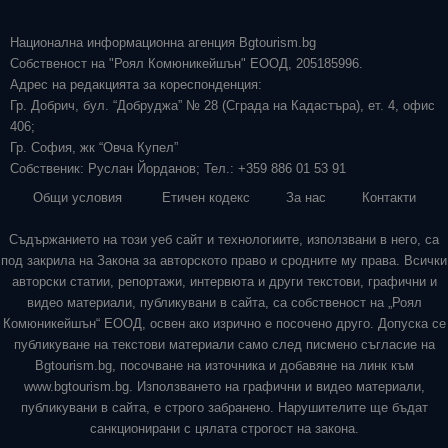
Национална информационна агенция Bgtourism.bg
Собственост на "Роял Комюникейшън" ЕООД, 205185996.
Адрес на редакцията за кореспонденция:
Гр. Добрич, бул. “Добруджа” № 28 (Сграда на Кадастъра), ет. 4, офис
406;
Гр. София, жк “Овча Купел”
Собственик: Руслан Йорданов; Тел.: +359 886 01 53 91
Общи условия
Етичен кодекс
За нас
Контакти
Съдържанието на този уеб сайт и технологиите, използвани в него, са
под закрила на Закона за авторското право и сродните му права. Всички
авторски статии, репортажи, интервюта и други текстови, графични и
видео материали, публикувани в сайта, са собственост на „Роял
Комюникейшън“ ЕООД, освен ако изрично е посочено друго. Допуска се
публикуване на текстови материали само след писмено съгласие на
Bgtourism.bg, посочване на източника и добавяне на линк към
www.bgtourism.bg. Използването на графични и видео материали,
публикувани в сайта, е строго забранено. Нарушителите ще бъдат
санкционирани с цялата строгост на закона.