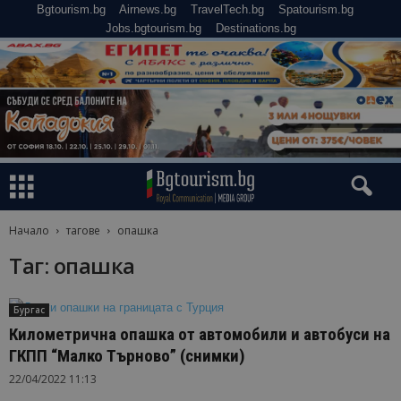
Bgtourism.bg
Airnews.bg
TravelTech.bg
Spatourism.bg
Jobs.bgtourism.bg
Destinations.bg
Начало
тагове
опашка
Таг: опашка
Бургас
Километрична опашка от автомобили и автобуси на
ГКПП “Малко Търново” (снимки)
22/04/2022 11:13