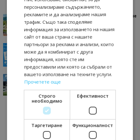
персонализираме съдържанието,
рекламите и да анализираме нашия
“Пощенска картичка от…”: Петрич – Изживяване
трафик. Също така споделяме
отвъд очакваното
информация за използването на нашия
11/07/2026 11:22
Петрич
сайт от ваша страна с нашите
партньори за реклама и анализи, които
“Пощенска картичка от…”: Пловдив, градът на
може да я комбинират с друга
всички времена
информация, която сте им
23/06/2026 10:00
Пловдив
предоставили или която са събрали от
вашето използване на техните услуги.
“Пощенска картичка от…”: Перник – град на
Прочетете още
традициите, културата и вдъхновяващите...
17/06/2026 09:01
Перник
Строго
Ефективност
необходимо
Таргетиране
Функционалност