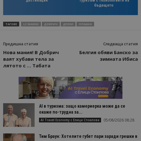
дестинация
туризъм с технологиите на
бъдещето
ТАГОВЕ
LC WAIKIKI
ДОБРИЧ
ДРЕХИ
ОПАШКА
Предишна статия
Следваща статия
Нова мания! В Добрич
Белгия обяви Банско за
ваят хубави тела за
зимната Ибиса
лятото с … Табата
AI в туризма: защо камериерка може да се
окаже по-трудна за...
05/08/2026 08:28
AI Travel Economy с Елица Стоилова
Тим Браун: Хотелите губят пари заради грешки в