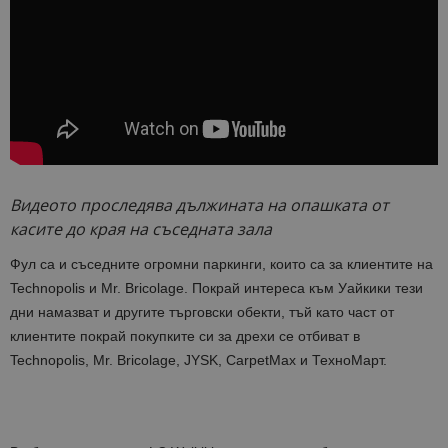
Видеото проследява дължината на опашката от
касите до края на съседната зала
Фул са и съседните огромни паркинги, които са за клиентите на
Technopolis и Mr. Bricolage. Покрай интереса към Уайкики тези
дни намазват и другите търговски обекти, тъй като част от
клиентите покрай покупките си за дрехи се отбиват в
Technopolis, Mr. Bricolage, JYSK, CarpetMax и ТехноМарт.