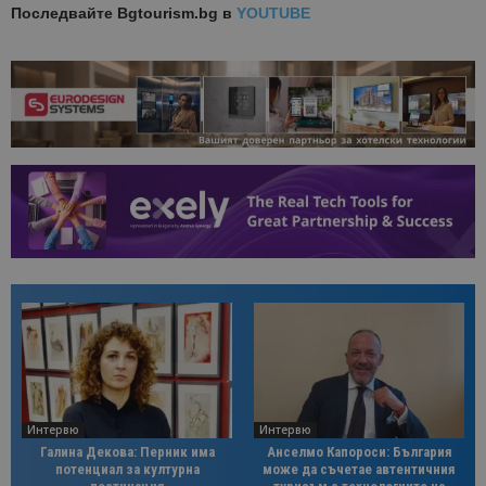
Последвайте
Bgtourism.bg в
YOUTUBE
Интервю
Интервю
Галина Декова: Перник има
Анселмо Капороси: България
потенциал за културна
може да съчетае автентичния