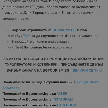
В обедните часове в LC Waikiki пред касите се беше извила
дълга опашка от 100 души. Хората масово се възползваха от
промоцията „Купи 4 продукта, плати 3“, както и от всички
специални цени.
Харесай страницата на
BGtourism.BG
и във
фейсбук
ТУК
, за да научавате по-бързо новините ни!
Изпращайте снимки и информация
на
office@bgtourism.bg
по всяко време!
ЗА АКТУАЛНИ НОВИНИ И ПРОМОЦИИ НА АВИОКОМПАНИИ,
ТУРОПЕРАТОРИ И ХОТЕЛИЕРИ - ПРИСЪЕДИНЕТЕ СЕ КЪМ
ВАЙБЪР КАНАЛА НА BGTOURISM.BG -
ВКЛЮЧИ СЕ ТУК
!
Последвайте ни за още актуални новини
в
Google News
Showcase
Последвайте
Bgtourism.bg във
VIBER
Последвайте
Bgtourism.bg в
INSTAGRAM
Последвайте
Bgtourism.bg във
FACEBOOK