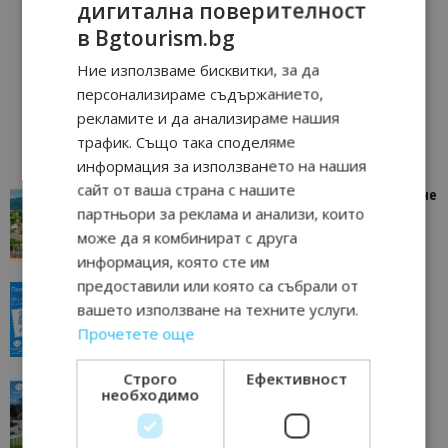
дигитална поверителност
в Bgtourism.bg
Ние използваме бисквитки, за да
персонализираме съдържанието,
рекламите и да анализираме нашия
трафик. Също така споделяме
информация за използването на нашия
сайт от ваша страна с нашите
“Пощенска картичка от…”: Петрич – Изживяване
партньори за реклама и анализи, които
отвъд очакваното
може да я комбинират с друга
11/07/2026 11:22
Петрич
информация, която сте им
предоставили или която са събрали от
“Пощенска картичка от…”: Пловдив, градът на
вашето използване на техните услуги.
всички времена
Прочетете още
23/06/2026 10:00
Пловдив
Строго
Ефективност
“Пощенска картичка от…”: Перник – град на
необходимо
традициите, културата и вдъхновяващите...
17/06/2026 09:01
Перник