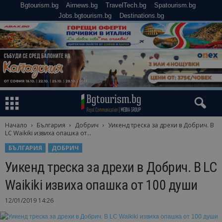
Bgtourism.bg
Airnews.bg
TravelTech.bg
Spatourism.bg
Jobs.bgtourism.bg
Destinations.bg
Начало
България
Добрич
Уикенд треска за дрехи в Добрич. В
LC Waikiki извиха опашка от...
БЪЛГАРИЯ
ДОБРИЧ
Уикенд треска за дрехи в Добрич. В LC
Waikiki извиха опашка от 100 души
12/01/2019 14:26