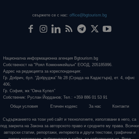
свържете се с нас:
office@bgtourism.bg
Национална информационна агенция Bgtourism.bg
Собственост на "Роял Комюникейшън" ЕООД, 205185996.
Адрес на редакцията за кореспонденция:
Гр. Добрич, бул. “Добруджа” № 28 (Сграда на Кадастъра), ет. 4, офис
406;
Гр. София, жк “Овча Купел”
Собственик: Руслан Йорданов; Тел.: +359 886 01 53 91
Общи условия
Етичен кодекс
За нас
Контакти
Съдържанието на този уеб сайт и технологиите, използвани в него, са
под закрила на Закона за авторското право и сродните му права. Всички
авторски статии, репортажи, интервюта и други текстови, графични и
видео материали, публикувани в сайта, са собственост на „Роял