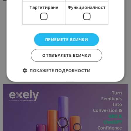
Таргетиране
Функционалност
ПРИЕМЕТЕ ВСИЧКИ
ОТХВЪРЛЕТЕ ВСИЧКИ
ПОКАЖЕТЕ ПОДРОБНОСТИ
Строго необходимо
Ефективност
Таргетиране
Функционалност
Строго необходимите бисквитки позволяват
основната функционалност на уебсайта, като
потребителско влизане и управление на
акаунта. Уебсайтът не може да се използва