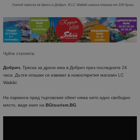
Уикенд треска за дрехи в Добрич. В LC Waikiki извиха опашка от 100 души
Чуйте статията:
Добрич.
Треска за дрехи има в Добрич през последните 24
часа. Дълги опашки се извиват в новооткрития магазин LC
Waikiki.
На паркинга пред търговския обект няма нито едно свободно
място, видя екип на
BGtourism.BG
.