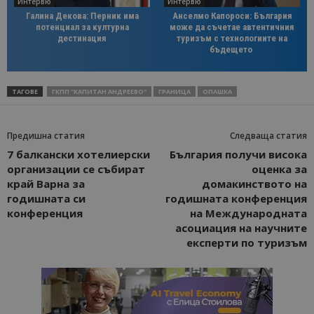
Интервю
Интервю
Галина Декова: Перник има
Анселмо Капороси: България
потенциал за културна
може да съчетае автентичния
дестинация
туризъм с технологиите на
бъдещето
ТАГОВЕ
ГКПП "КАПИТАН АНДРЕЕВО"
ГРАНИЦА
ОПАШКА
Предишна статия
Следваща статия
7 балкански хотелиерски
България получи висока
организации се събират
оценка за
край Варна за
домакинството на
годишната си
годишната конференция
конференция
на Международната
асоциация на научните
експерти по туризъм