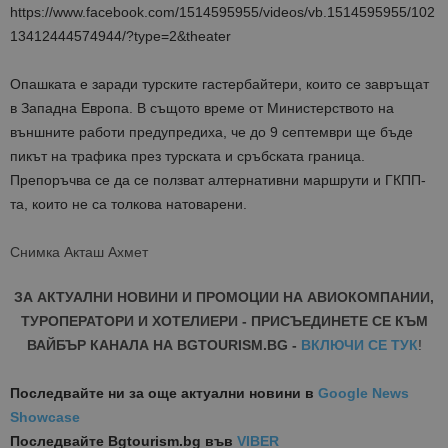
https://www.facebook.com/1514595955/videos/vb.1514595955/102
13412444574944/?type=2&theater
Опашката е заради турските гастербайтери, които се завръщат
в Западна Европа. В същото време от Министерството на
външните работи предупредиха, че до 9 септември ще бъде
пикът на трафика през турската и сръбската граница.
Препоръчва се да се ползват алтернативни маршрути и ГКПП-
та, които не са толкова натоварени.
Снимка Акташ Ахмет
ЗА АКТУАЛНИ НОВИНИ И ПРОМОЦИИ НА АВИОКОМПАНИИ,
ТУРОПЕРАТОРИ И ХОТЕЛИЕРИ - ПРИСЪЕДИНЕТЕ СЕ КЪМ
ВАЙБЪР КАНАЛА НА BGTOURISM.BG -
ВКЛЮЧИ СЕ ТУК
!
Последвайте ни за още актуални новини
в
Google News
Showcase
Последвайте
Bgtourism.bg във
VIBER