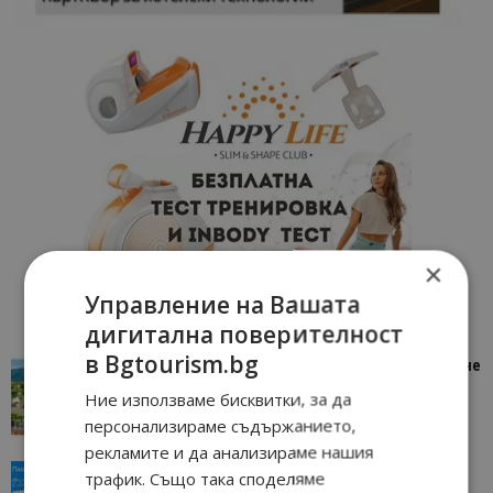
×
Управление на Вашата
дигитална поверителност
в Bgtourism.bg
“Пощенска картичка от…”: Петрич – Изживяване
отвъд очакваното
Ние използваме бисквитки, за да
11/07/2026 11:22
Петрич
персонализираме съдържанието,
рекламите и да анализираме нашия
“Пощенска картичка от…”: Пловдив, градът на
трафик. Също така споделяме
всички времена