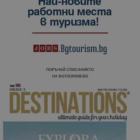
посетители
сесии и
кампании 
отчетите з
анализ на
сайтовете.
ПОРЪЧАЙ СПИСАНИЕТО
НА BGTOURISM.BG