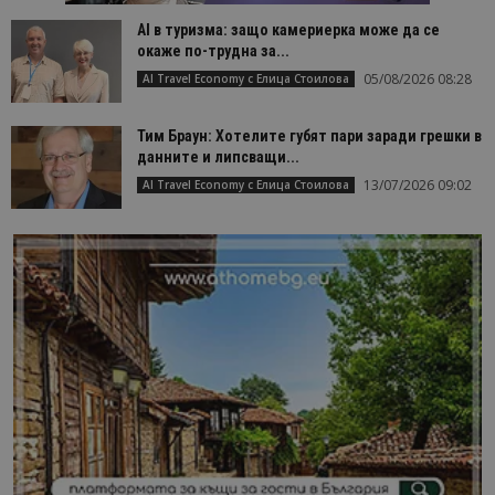
AI в туризма: защо камериерка може да се
окаже по-трудна за...
05/08/2026 08:28
AI Travel Economy с Елица Стоилова
Тим Браун: Хотелите губят пари заради грешки в
данните и липсващи...
13/07/2026 09:02
AI Travel Economy с Елица Стоилова