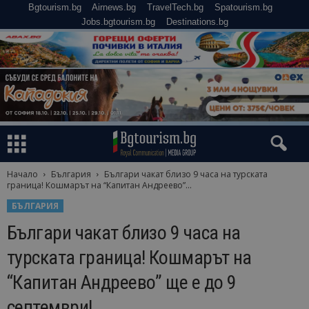
Bgtourism.bg
Airnews.bg
TravelTech.bg
Spatourism.bg
Jobs.bgtourism.bg
Destinations.bg
Начало
България
Българи чакат близо 9 часа на турската
граница! Кошмарът на “Капитан Андреево”...
БЪЛГАРИЯ
Българи чакат близо 9 часа на
турската граница! Кошмарът на
“Капитан Андреево” ще е до 9
септември!