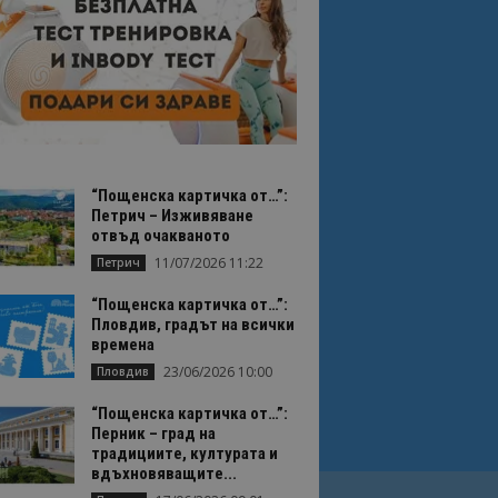
“Пощенска картичка от…”:
Петрич – Изживяване
отвъд очакваното
11/07/2026 11:22
Петрич
“Пощенска картичка от…”:
Пловдив, градът на всички
времена
23/06/2026 10:00
Пловдив
“Пощенска картичка от…”:
Перник – град на
традициите, културата и
вдъхновяващите...