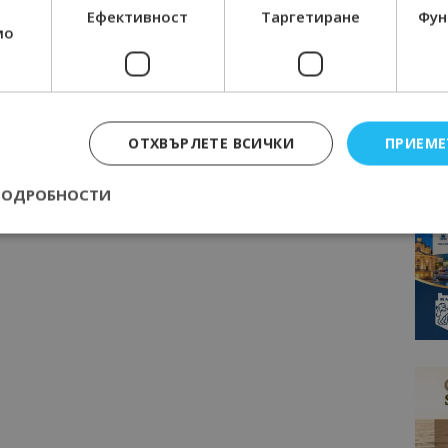
Ефективност
Таргетиране
Фун
мо
ОТХВЪРЛЕТЕ ВСИЧКИ
ПРИЕМЕ
ПОДРОБНОСТИ
Строго необходимо
Ефективност
Таргетиране
Функционалност
е бисквитки позволяват основната функционалност на уебсайта, като потребит
нта. Уебсайтът не може да се използва правилно без строго необходими бискви
Доставчик
/
Валиден
Описание
Домейн
до
epted
lisandraramos.com
7 дни
Тази бисквитка се използва, за да зап
bgtourism.bg
на потребителя за използването на бис