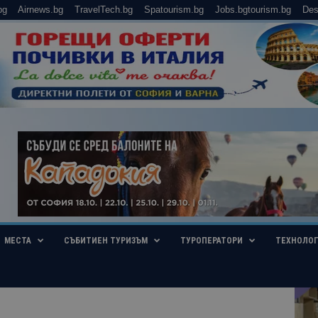
bg
Airnews.bg
TravelTech.bg
Spatourism.bg
Jobs.bgtourism.bg
Des
МЕСТА
СЪБИТИЕН ТУРИЗЪМ
ТУРОПЕРАТОРИ
ТЕХНОЛО