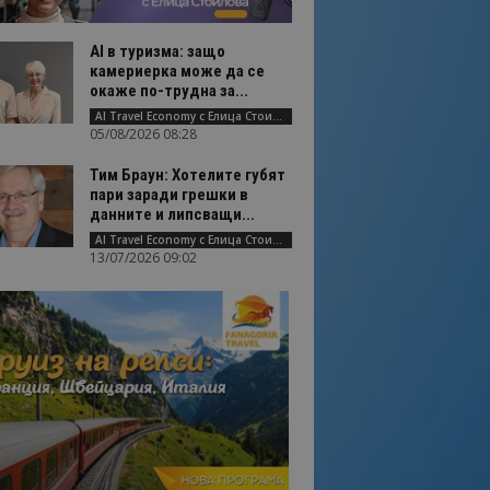
AI в туризма: защо
камериерка може да се
окаже по-трудна за...
AI Travel Economy с Елица Стоилова
05/08/2026 08:28
Тим Браун: Хотелите губят
пари заради грешки в
данните и липсващи...
AI Travel Economy с Елица Стоилова
13/07/2026 09:02