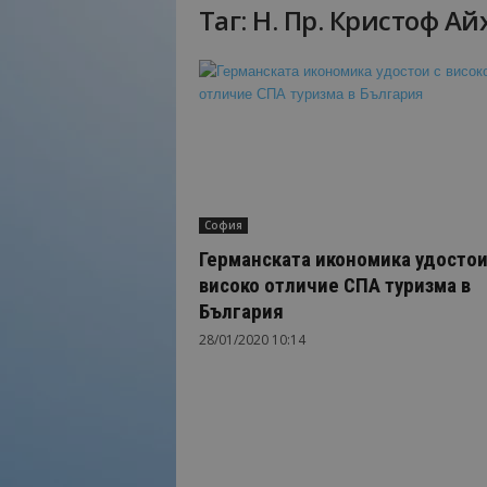
Таг: Н. Пр. Кристоф А
Н
а
й
-
в
а
ж
н
о
София
т
о
Германската икономика удостои
о
високо отличие СПА туризма в
т
България
т
28/01/2020 10:14
у
р
и
з
м
а
!