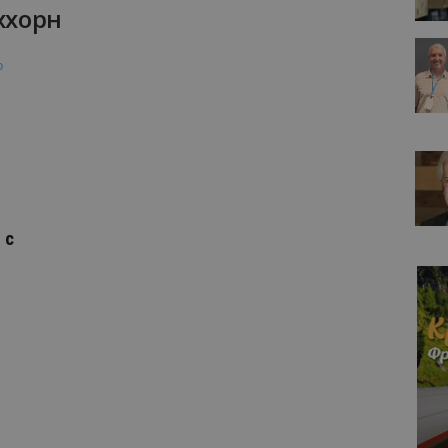
йххорн
 с