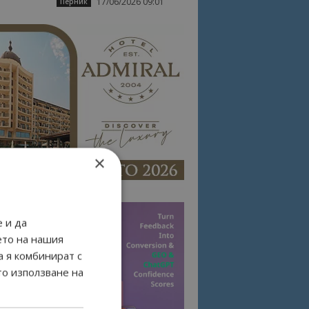
17/06/2026 09:01
Перник
×
 и да
ето на нашия
а я комбинират с
то използване на