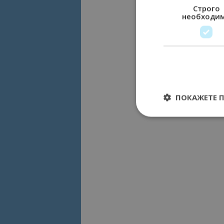
Строго
необходи
ПОКАЖЕТЕ 
Строго необходимит
управление на акау
Име
cookie_notice_acc