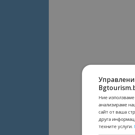
Управлени
Bgtourism.
Ние използваме 
анализираме на
сайт от ваша ст
друга информаци
техните услуги.