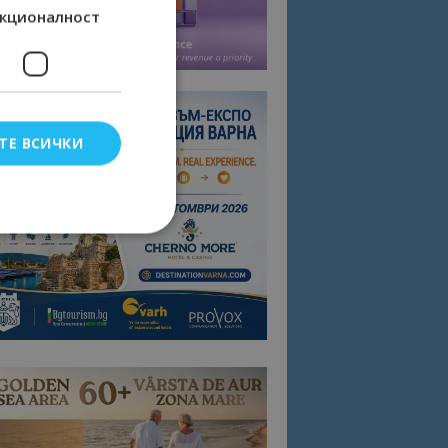
кционалност
ТЕ ВСИЧКИ
елско влизане и
тки.
омните съгласието
квитки на сайта.