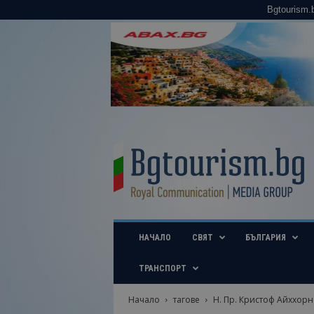
Bgtourism.
B
g
t
o
u
r
i
НАЧАЛО
СВЯТ
БЪЛГАРИЯ
s
m
.
ТРАНСПОРТ
b
g
Начало
тагове
Н. Пр. Кристоф Айххорн
–