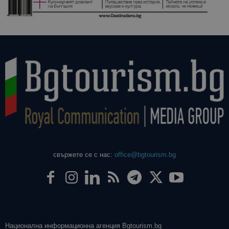
даден сайт
използва з
изчисляван
данни за
посетители
сесии и
кампании 
отчетите з
анализ на
сайтовете.
свържете се с нас:
office@bgtourism.bg
Национална информационна агенция Bgtourism.bg