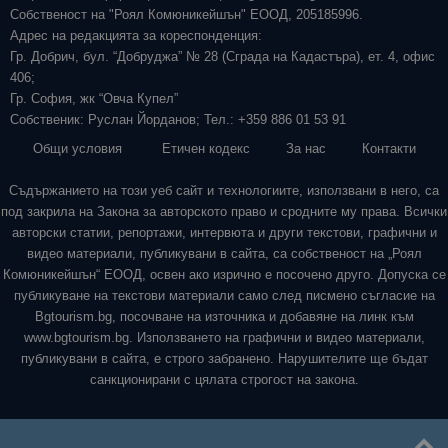
Собственост на "Роял Комюникейшън" ЕООД, 205185996.
Адрес на редакцията за кореспонденция:
Гр. Добрич, бул. “Добруджа” № 28 (Сграда на Кадастъра), ет. 4, офис
406;
Гр. София, жк “Овча Купел”
Собственик: Руслан Йорданов; Тел.: +359 886 01 53 91
Общи условия
Етичен кодекс
За нас
Контакти
Съдържанието на този уеб сайт и технологиите, използвани в него, са
под закрила на Закона за авторското право и сродните му права. Всички
авторски статии, репортажи, интервюта и други текстови, графични и
видео материали, публикувани в сайта, са собственост на „Роял
Комюникейшън“ ЕООД, освен ако изрично е посочено друго. Допуска се
публикуване на текстови материали само след писмено съгласие на
Bgtourism.bg, посочване на източника и добавяне на линк към
www.bgtourism.bg. Използването на графични и видео материали,
публикувани в сайта, е строго забранено. Нарушителите ще бъдат
санкционирани с цялата строгост на закона.