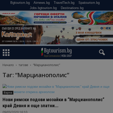
Bgtourism.bg
Airnews.bg
TravelTech.bg
Spatourism.bg
Jobs.bgtourism.bg
Destinations.bg
Начало
тагове
“Марцианополис”
Таг: “Марцианополис”
Варна
Нови римски подови мозайки в “Марцианополис”
край Девня и още златни...
09/03/2020 16:10