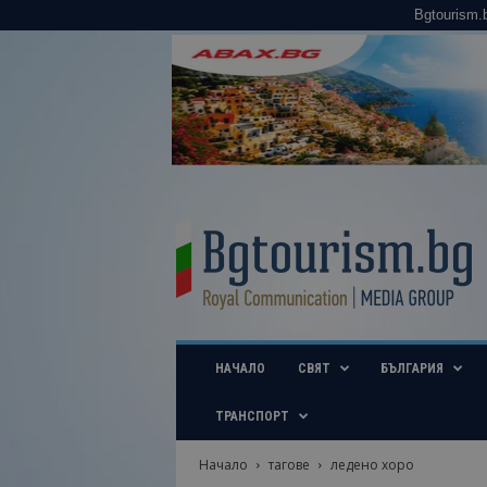
Bgtourism.
B
g
t
o
u
r
i
НАЧАЛО
СВЯТ
БЪЛГАРИЯ
s
m
.
ТРАНСПОРТ
b
g
Начало
тагове
ледено хоро
–