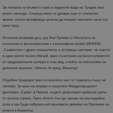
За появата на мъжкото хоро в ледените води на Тунджа има
много легенди. Според някои то датира още от османско
време, когато калоферци целели да плашат околните села със
своя танц.
Истината разкрива доц. д-р Ана Лулева от Института за
етнология и фолклористика с етнографски музей (ИЕФЕМ).
„Съвместно с други специалисти и историци смятаме, че хорото
е един много късен обичай, едно съчетание на много елементи
от традиционната култура в този вид, в който се изпълнява на
днешния празник“, обясни тя пред „Монитор“.
Подобни традиции през останалата част от годината също не
липсват. За края на януари е насрочен Международният
фестивал „Сурва“ в Перник, където дефилират кукерски групи
от цялата страна. През лятото пък ще заухае на маслодайна
роза и ще бъде избрана най-красивата девойка на Празника на
розата в Казанлък.