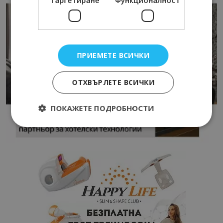
Таргетиране
Функционалност
ПРИЕМЕТЕ ВСИЧКИ
ОТХВЪРЛЕТЕ ВСИЧКИ
ПОКАЖЕТЕ ПОДРОБНОСТИ
Строго необходимо
Ефективност
Таргетиране
Функционалност
Строго необходимите бисквитки позволяват
основната функционалност на уебсайта, като
потребителско влизане и управление на
акаунта. Уебсайтът не може да се използва
правилно без строго необходими бисквитки.