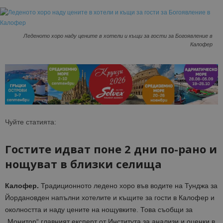
Леденото хоро наду цените в хотели и къщи за гости за Богоявление в
Калофер
Чуйте статията:
Гостите идват поне 2 дни по-рано и
нощуват в близки селища
Калофер.
Традиционното ледено хоро във водите на Тунджа за
Йордановден напълни хотелите и къщите за гости в Калофер и
околността и наду цените на нощувките. Това съобщи за
„Монитор“ главният експерт от Института за анализи и оценки в