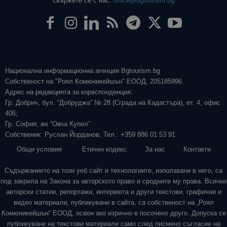
свържете се с нас:
office@bgtourism.bg
Национална информационна агенция Bgtourism.bg
Собственост на "Роял Комюникейшън" ЕООД, 205185996.
Адрес на редакцията за кореспонденция:
Гр. Добрич, бул. “Добруджа” № 28 (Сграда на Кадастъра), ет. 4, офис
406;
Гр. София, жк “Овча Купел”
Собственик: Руслан Йорданов; Тел.: +359 886 01 53 91
Общи условия
Етичен кодекс
За нас
Контакти
Съдържанието на този уеб сайт и технологиите, използвани в него, са
под закрила на Закона за авторското право и сродните му права. Всички
авторски статии, репортажи, интервюта и други текстови, графични и
видео материали, публикувани в сайта, са собственост на „Роял
Комюникейшън“ ЕООД, освен ако изрично е посочено друго. Допуска се
публикуване на текстови материали само след писмено съгласие на