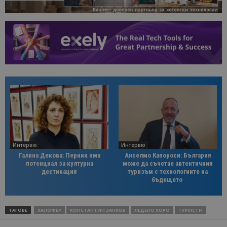
Интервю
Интервю
Галина Декова: Перник има
Анселмо Капороси: България
потенциал за културна
може да съчетае автентичния
дестинация
туризъм с технологиите на
бъдещето
ТАГОВЕ
КАЛОФЕР
КОНСТАНТИН ЗАНКОВ
ЛЕДЕНО ХОРО
ТУРИСТИ