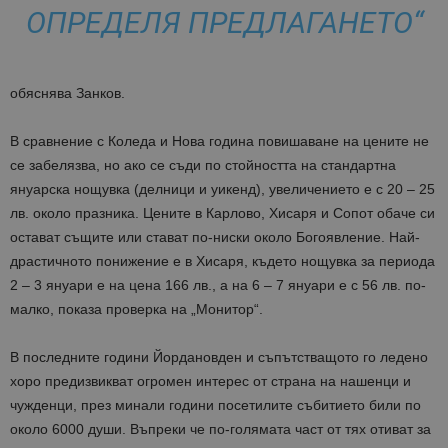
ОПРЕДЕЛЯ ПРЕДЛАГАНЕТО“
обяснява Занков.
В сравнение с Коледа и Нова година повишаване на цените не
се забелязва, но ако се съди по стойността на стандартна
януарска нощувка (делници и уикенд), увеличението е с 20 – 25
лв. около празника. Цените в Карлово, Хисаря и Сопот обаче си
остават същите или стават по-ниски около Богоявление. Най-
драстичното понижение е в Хисаря, където нощувка за периода
2 – 3 януари е на цена 166 лв., а на 6 – 7 януари е с 56 лв. по-
малко, показа проверка на „Монитор“.
В последните години Йордановден и съпътстващото го ледено
хоро предизвикват огромен интерес от страна на нашенци и
чужденци, през минали години посетилите събитието били по
около 6000 души. Въпреки че по-голямата част от тях отиват за