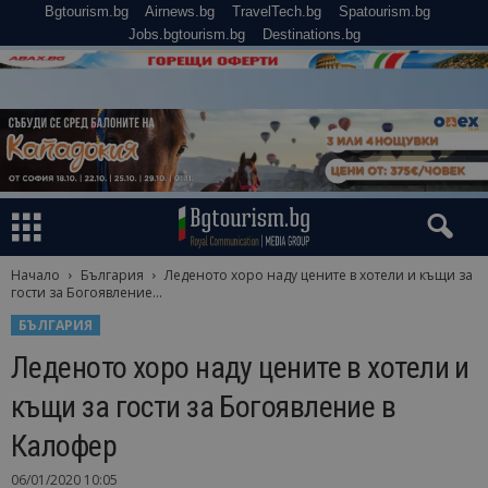
Bgtourism.bg
Airnews.bg
TravelTech.bg
Spatourism.bg
Jobs.bgtourism.bg
Destinations.bg
Начало
България
Леденото хоро наду цените в хотели и къщи за
гости за Богоявление...
БЪЛГАРИЯ
Леденото хоро наду цените в хотели и
къщи за гости за Богоявление в
Калофер
06/01/2020 10:05