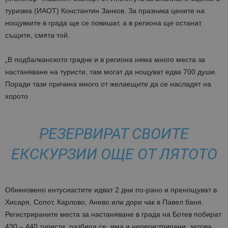
туризма (ИАОТ) Константин Занков. За празника цените на
нощувките в града ще се повишат, а в региона ще останат
същите, смята той.
„В подбалканското градче и в региона няма много места за
настаняване на туристи, там могат да нощуват едва 700 души.
Поради тази причина много от желаещите да се насладят на
хорото
РЕЗЕРВИРАТ СВОИТЕ
ЕКСКУРЗИИ ОЩЕ ОТ ЛЯТОТО
Обикновено ентусиастите идват 2 дни по-рано и пренощуват в
Хисаря, Сопот, Карлово, Анево или дори чак в Павел баня.
Регистрираните места за настаняване в града на Ботев побират
430 – 440 туристи, разбира се, има и нерегистрирани, затова