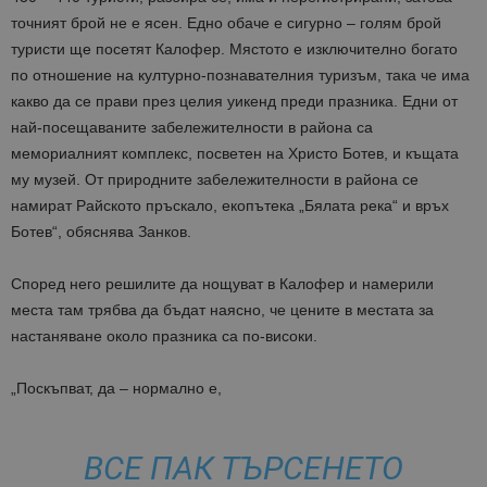
точният брой не е ясен. Едно обаче е сигурно – голям брой
туристи ще посетят Калофер. Мястото е изключително богато
по отношение на културно-познавателния туризъм, така че има
какво да се прави през целия уикенд преди празника. Едни от
най-посещаваните забележителности в района са
мемориалният комплекс, посветен на Христо Ботев, и къщата
му музей. От природните забележителности в района се
намират Райското пръскало, екопътека „Бялата река“ и връх
Ботев“, обяснява Занков.
Според него решилите да нощуват в Калофер и намерили
места там трябва да бъдат наясно, че цените в местата за
настаняване около празника са по-високи.
„Поскъпват, да – нормално е,
ВСЕ ПАК ТЪРСЕНЕТО