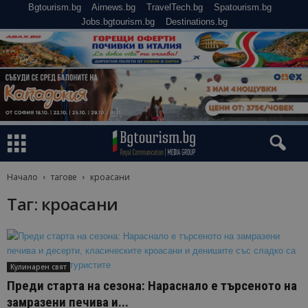
Bgtourism.bg
Airnews.bg
TravelTech.bg
Spatourism.bg
Jobs.bgtourism.bg
Destinations.bg
Начало
тагове
кроасани
Таг: кроасани
Кулинарен свят
Преди старта на сезона: Нараснало е търсеното на
замразени печива и...