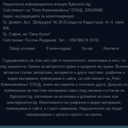
Национална информационна агенция Bgtourism.bg
Собственост на "Роял Комюникейшън" ЕООД, 205185996.
Адрес на редакцията за кореспонденция:
Гр. Добрич, бул. “Добруджа” № 28 (Сграда на Кадастъра), ет. 4, офис
406;
Гр. София, жк “Овча Купел”
Собственик: Руслан Йорданов; Тел.: +359 886 01 53 91
Общи условия
Етичен кодекс
За нас
Контакти
Съдържанието на този уеб сайт и технологиите, използвани в него, са
под закрила на Закона за авторското право и сродните му права. Всички
авторски статии, репортажи, интервюта и други текстови, графични и
видео материали, публикувани в сайта, са собственост на „Роял
Комюникейшън“ ЕООД, освен ако изрично е посочено друго. Допуска се
публикуване на текстови материали само след писмено съгласие на
Bgtourism.bg, посочване на източника и добавяне на линк към
www.bgtourism.bg. Използването на графични и видео материали,
публикувани в сайта, е строго забранено. Нарушителите ще бъдат
санкционирани с цялата строгост на закона.