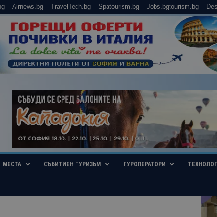
bg
Airnews.bg
TravelTech.bg
Spatourism.bg
Jobs.bgtourism.bg
Des
МЕСТА
СЪБИТИЕН ТУРИЗЪМ
ТУРОПЕРАТОРИ
ТЕХНОЛО