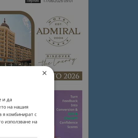
17/06/2026 09:01
Перник
×
 и да
ето на нашия
а я комбинират с
то използване на