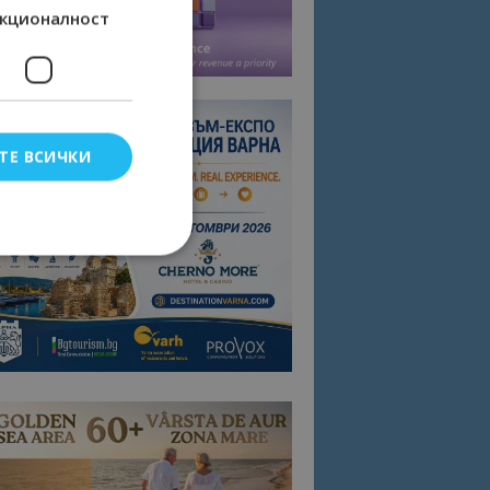
кционалност
ТЕ ВСИЧКИ
елско влизане и
тки.
омните съгласието
квитки на сайта.