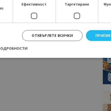
Ефективност
Таргетиране
Фун
мо
ОТХВЪРЛЕТЕ ВСИЧКИ
ПРИЕМЕ
ПОДРОБНОСТИ
Строго необходимо
Ефективност
Таргетиране
Функционалност
е бисквитки позволяват основната функционалност на уебсайта, като потребит
нта. Уебсайтът не може да се използва правилно без строго необходими бискви
Доставчик
/
Валиден
Описание
Домейн
до
epted
lisandraramos.com
7 дни
Тази бисквитка се използва, за да зап
bgtourism.bg
на потребителя за използването на бис