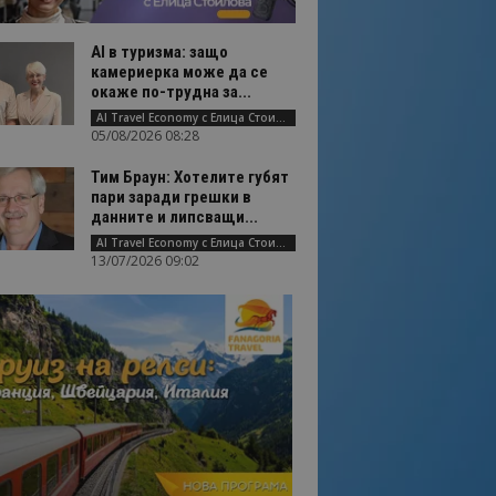
AI в туризма: защо
камериерка може да се
окаже по-трудна за...
AI Travel Economy с Елица Стоилова
05/08/2026 08:28
Тим Браун: Хотелите губят
пари заради грешки в
данните и липсващи...
AI Travel Economy с Елица Стоилова
13/07/2026 09:02