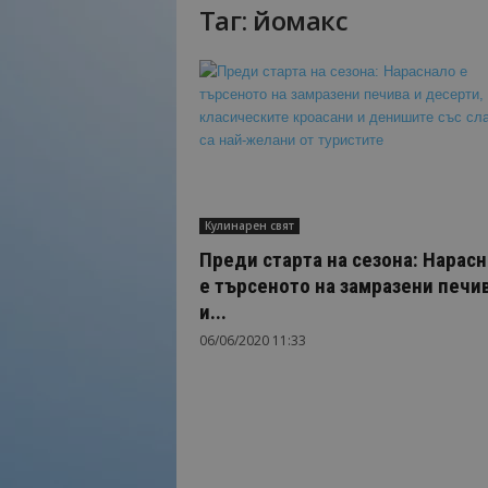
Таг: йомакс
Н
а
й
-
в
а
ж
н
о
Кулинарен свят
т
о
Преди старта на сезона: Нарас
о
е търсеното на замразени печи
т
и...
т
06/06/2020 11:33
у
р
и
з
м
а
!