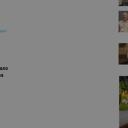
нало
ва