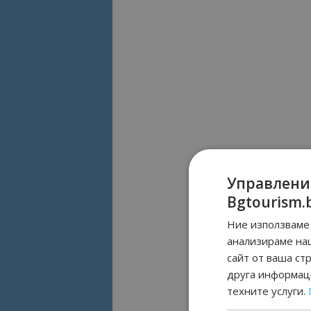
Управлени
Bgtourism.
Ние използваме 
анализираме на
сайт от ваша ст
друга информаци
техните услуги.