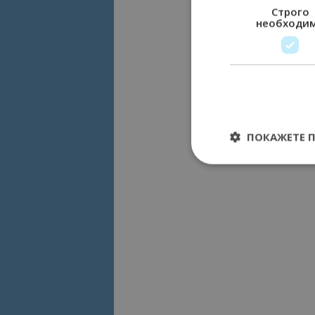
Строго
необходи
ПОКАЖЕТЕ 
Строго необходимит
управление на акау
Име
cookie_notice_acc