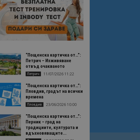
“Пощенска картичка от…”:
Петрич – Изживяване
отвъд очакваното
11/07/2026 11:22
Петрич
“Пощенска картичка от…”:
Пловдив, градът на всички
времена
23/06/2026 10:00
Пловдив
“Пощенска картичка от…”:
Перник – град на
традициите, културата и
вдъхновяващите...