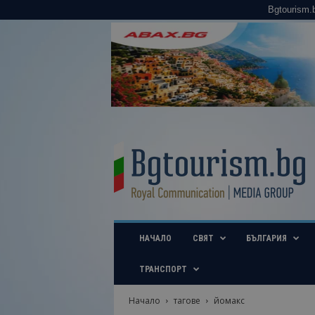
Bgtourism.
B
g
t
o
u
r
i
НАЧАЛО
СВЯТ
БЪЛГАРИЯ
s
m
.
ТРАНСПОРТ
b
g
Начало
тагове
йомакс
–