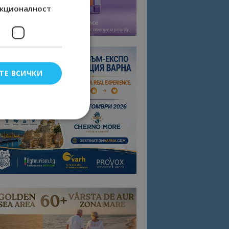
кционалност
ТЕ ВСИЧКИ
елско влизане и
тки.
омните съгласието
квитки на сайта.