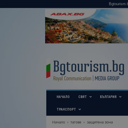
Bgtourism.
B
g
t
o
u
r
i
НАЧАЛО
СВЯТ
БЪЛГАРИЯ
s
m
.
ТРАНСПОРТ
b
g
Начало
тагове
защитена зона
–