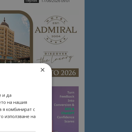
17/06/2026 09:01
Перник
×
 и да
ето на нашия
а я комбинират с
то използване на