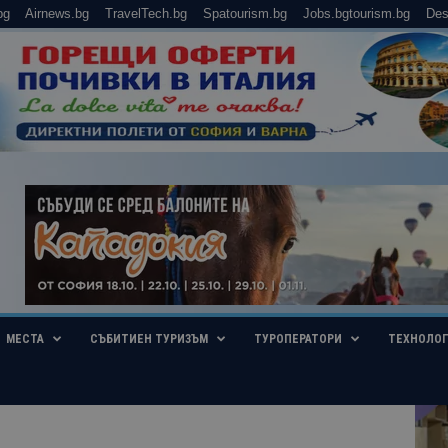
bg
Airnews.bg
TravelTech.bg
Spatourism.bg
Jobs.bgtourism.bg
Des
МЕСТА
СЪБИТИЕН ТУРИЗЪМ
ТУРОПЕРАТОРИ
ТЕХНОЛО