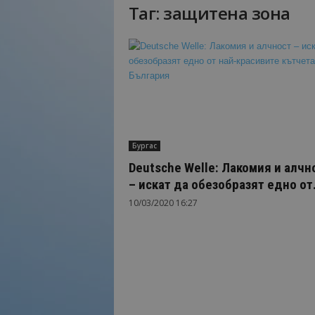
Таг: защитена зона
Н
а
й
-
в
а
ж
н
о
Бургас
т
о
Deutsche Welle: Лакомия и алчн
о
– искат да обезобразят едно от.
т
10/03/2020 16:27
т
у
р
и
з
м
а
!