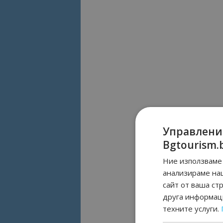
Управлени
Bgtourism.
Ние използваме 
анализираме на
сайт от ваша ст
друга информаци
техните услуги.