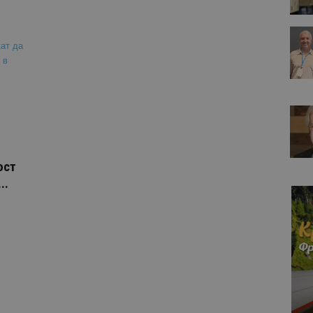
ост
..