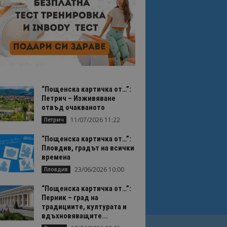
“Пощенска картичка от…”:
Петрич – Изживяване
отвъд очакваното
11/07/2026 11:22
Петрич
“Пощенска картичка от…”:
Пловдив, градът на всички
времена
23/06/2026 10:00
Пловдив
“Пощенска картичка от…”:
Перник – град на
традициите, културата и
вдъхновяващите...