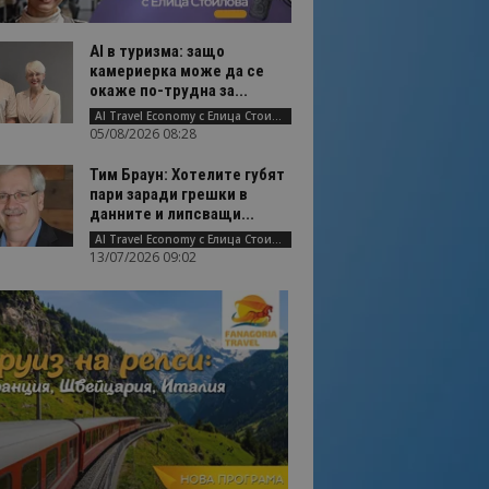
AI в туризма: защо
камериерка може да се
окаже по-трудна за...
AI Travel Economy с Елица Стоилова
05/08/2026 08:28
Тим Браун: Хотелите губят
пари заради грешки в
данните и липсващи...
AI Travel Economy с Елица Стоилова
13/07/2026 09:02