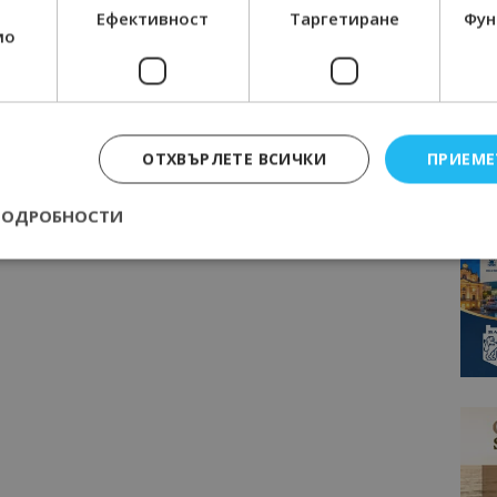
Ефективност
Таргетиране
Фун
мо
ОТХВЪРЛЕТЕ ВСИЧКИ
ПРИЕМЕ
ПОДРОБНОСТИ
Строго необходимо
Ефективност
Таргетиране
Функционалност
е бисквитки позволяват основната функционалност на уебсайта, като потребит
нта. Уебсайтът не може да се използва правилно без строго необходими бискви
Доставчик
/
Валиден
Описание
Домейн
до
epted
lisandraramos.com
7 дни
Тази бисквитка се използва, за да зап
bgtourism.bg
на потребителя за използването на бис