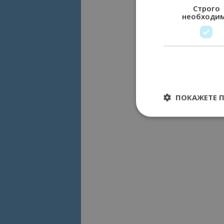
Строго
необходи
ПОКАЖЕТЕ 
Строго необходимит
управление на акау
Име
cookie_notice_acc