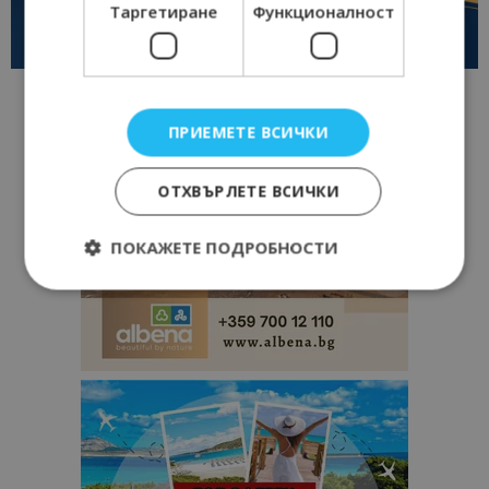
Таргетиране
Функционалност
ПРИЕМЕТЕ ВСИЧКИ
ОТХВЪРЛЕТЕ ВСИЧКИ
ПОКАЖЕТЕ ПОДРОБНОСТИ
Строго необходимо
Ефективност
Таргетиране
Функционалност
Строго необходимите бисквитки позволяват
основната функционалност на уебсайта, като
потребителско влизане и управление на
акаунта. Уебсайтът не може да се използва
правилно без строго необходими бисквитки.