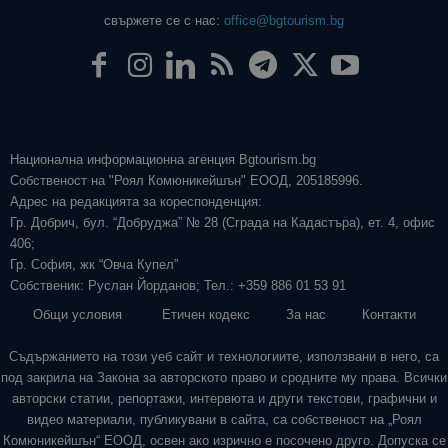
свържете се с нас:
office@bgtourism.bg
Национална информационна агенция Bgtourism.bg
Собственост на "Роял Комюникейшън" ЕООД, 205185996.
Адрес на редакцията за кореспонденция:
Гр. Добрич, бул. “Добруджа” № 28 (Сграда на Кадастъра), ет. 4, офис
406;
Гр. София, жк “Овча Купел”
Собственик: Руслан Йорданов; Тел.: +359 886 01 53 91
Общи условия
Етичен кодекс
За нас
Контакти
Съдържанието на този уеб сайт и технологиите, използвани в него, са
под закрила на Закона за авторското право и сродните му права. Всички
авторски статии, репортажи, интервюта и други текстови, графични и
видео материали, публикувани в сайта, са собственост на „Роял
Комюникейшън“ ЕООД, освен ако изрично е посочено друго. Допуска се