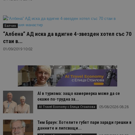
Балчик
“Албена” АД иска да вдигне 4-звезден хотел със 70
стаи в...
01/09/2019 10:02
AI в туризма: защо камериерка може да се
окаже по-трудна за...
05/08/2026 08:28
AI Travel Economy с Елица Стоилова
Тим Браун: Хотелите губят пари заради грешки в
данните и липсващи...