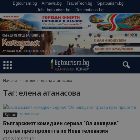
Bgtourism.bg
Airnews.bg
TravelTech.bg
Spatourism.bg
Jobs.bgtourism.bg
Destinations.bg
Начало
тагове
елена атанасова
Таг: елена атанасова
Бургас
Българският комедиен сериал “Ол инклузив”
тръгва през пролетта по Нова телевизия
07/12/2019 23:13