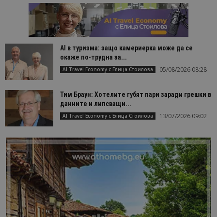
AI в туризма: защо камериерка може да се
окаже по-трудна за...
05/08/2026 08:28
AI Travel Economy с Елица Стоилова
Тим Браун: Хотелите губят пари заради грешки в
данните и липсващи...
13/07/2026 09:02
AI Travel Economy с Елица Стоилова