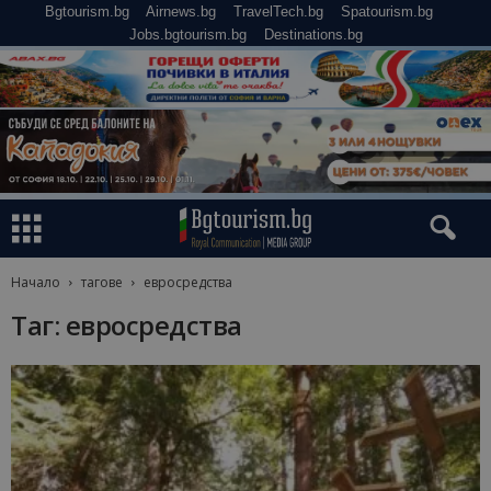
Bgtourism.bg
Airnews.bg
TravelTech.bg
Spatourism.bg
Jobs.bgtourism.bg
Destinations.bg
Начало
тагове
евросредства
Таг: евросредства