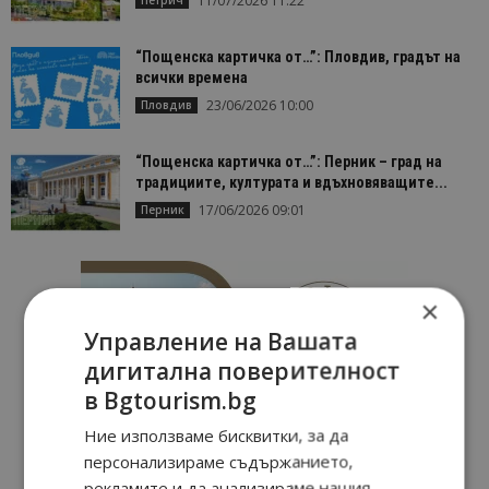
11/07/2026 11:22
“Пощенска картичка от…”: Пловдив, градът на
всички времена
23/06/2026 10:00
Пловдив
“Пощенска картичка от…”: Перник – град на
традициите, културата и вдъхновяващите...
17/06/2026 09:01
Перник
×
Управление на Вашата
дигитална поверителност
в Bgtourism.bg
Ние използваме бисквитки, за да
персонализираме съдържанието,
рекламите и да анализираме нашия