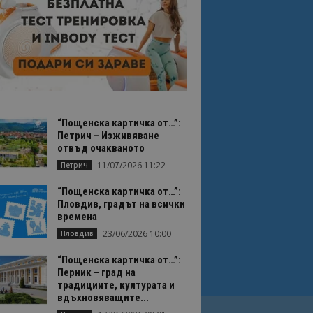
“Пощенска картичка от…”:
Петрич – Изживяване
отвъд очакваното
11/07/2026 11:22
Петрич
“Пощенска картичка от…”:
Пловдив, градът на всички
времена
23/06/2026 10:00
Пловдив
“Пощенска картичка от…”:
Перник – град на
традициите, културата и
вдъхновяващите...