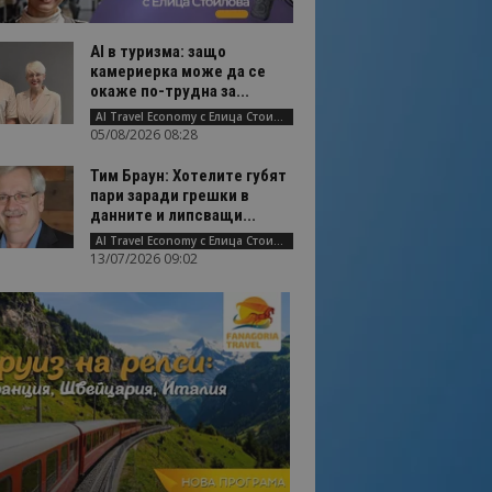
AI в туризма: защо
камериерка може да се
окаже по-трудна за...
AI Travel Economy с Елица Стоилова
05/08/2026 08:28
Тим Браун: Хотелите губят
пари заради грешки в
данните и липсващи...
AI Travel Economy с Елица Стоилова
13/07/2026 09:02