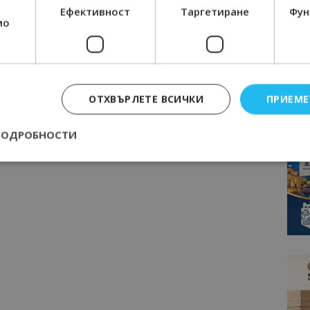
Ефективност
Таргетиране
Фун
мо
ОТХВЪРЛЕТЕ ВСИЧКИ
ПРИЕМЕ
ПОДРОБНОСТИ
Строго необходимо
Ефективност
Таргетиране
Функционалност
е бисквитки позволяват основната функционалност на уебсайта, като потребит
нта. Уебсайтът не може да се използва правилно без строго необходими бискви
Доставчик
/
Валиден
Описание
Домейн
до
epted
lisandraramos.com
7 дни
Тази бисквитка се използва, за да зап
bgtourism.bg
на потребителя за използването на бис