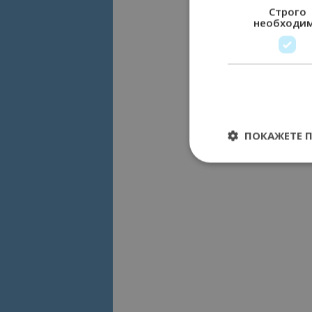
Строго
необходи
ПОКАЖЕТЕ 
Строго необходимит
управление на акау
Име
cookie_notice_acc