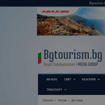
Bgtourism.
B
g
t
o
u
r
i
НАЧАЛО
СВЯТ
БЪЛГАРИЯ
s
m
.
ТРАНСПОРТ
b
g
Начало
тагове
договор
–