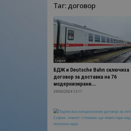
Таг: договор
Н
а
й
-
в
а
ж
н
о
София
т
о
БДЖ и Deutsche Bahn сключиха
о
договор за доставка на 76
т
модернизирани...
т
29/03/2024 13:11
у
р
и
з
м
а
!