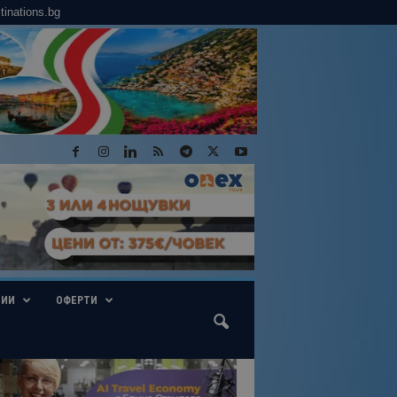
tinations.bg
ГИИ
ОФЕРТИ