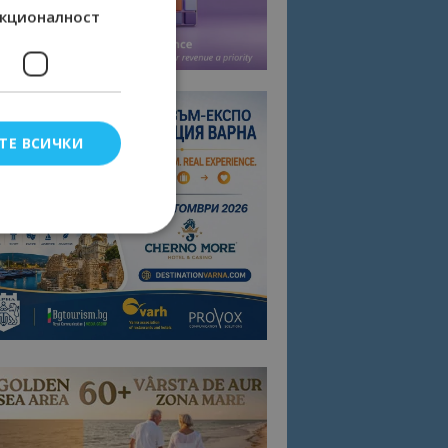
кционалност
ТЕ ВСИЧКИ
елско влизане и
тки.
омните съгласието
квитки на сайта.