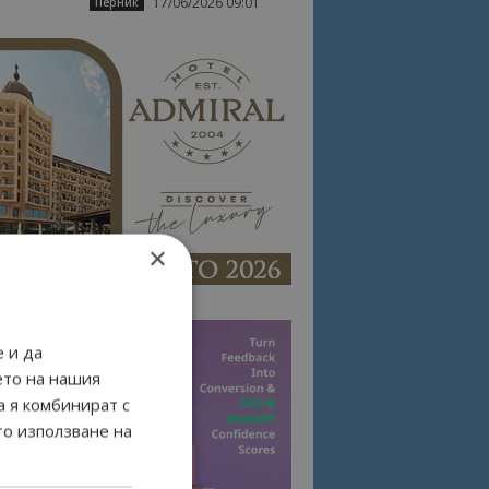
17/06/2026 09:01
Перник
×
 и да
ето на нашия
а я комбинират с
то използване на