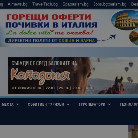
bg
Airnews.bg
TravelTech.bg
Spatourism.bg
Jobs.bgtourism.bg
Des
МЕСТА
СЪБИТИЕН ТУРИЗЪМ
ТУРОПЕРАТОРИ
ТЕХНОЛО