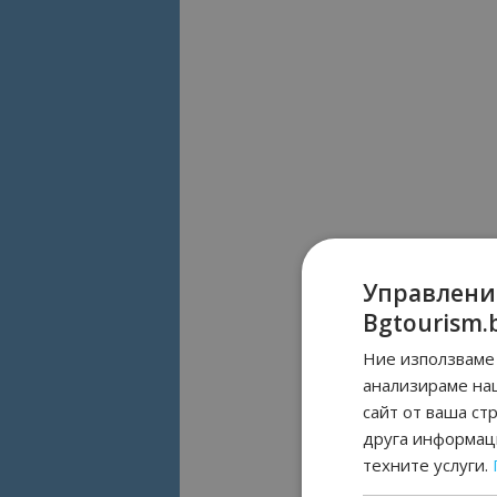
Управлени
Bgtourism.
Ние използваме 
анализираме на
сайт от ваша ст
друга информаци
техните услуги.