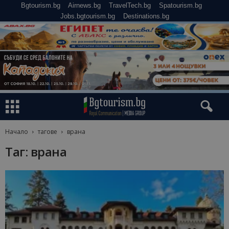
Bgtourism.bg
Airnews.bg
TravelTech.bg
Spatourism.bg
Jobs.bgtourism.bg
Destinations.bg
Начало
тагове
врана
Таг: врана