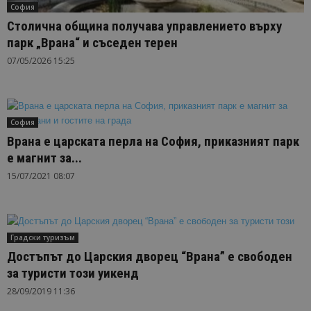
София
Столична община получава управлението върху
парк „Врана“ и съседен терен
07/05/2026 15:25
София
Врана е царската перла на София, приказният парк
е магнит за...
15/07/2021 08:07
Градски туризъм
Достъпът до Царския дворец “Врана” е свободен
за туристи този уикенд
28/09/2019 11:36