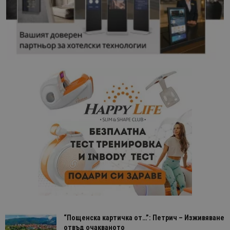
“Пощенска картичка от…”: Петрич – Изживяване
отвъд очакваното