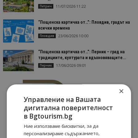
11/07/2026 11:22
Петрич
“Пощенска картичка от…”: Пловдив, градът на
всички времена
23/06/2026 10:00
Пловдив
“Пощенска картичка от…”: Перник – град на
традициите, културата и вдъхновяващите...
17/06/2026 09:01
Перник
×
Управление на Вашата
дигитална поверителност
в Bgtourism.bg
Ние използваме бисквитки, за да
персонализираме съдържанието,