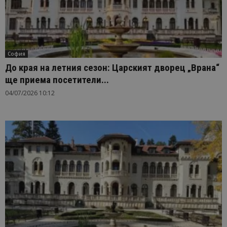
София
До края на летния сезон: Царският дворец „Врана“
ще приема посетители...
04/07/2026 10:12