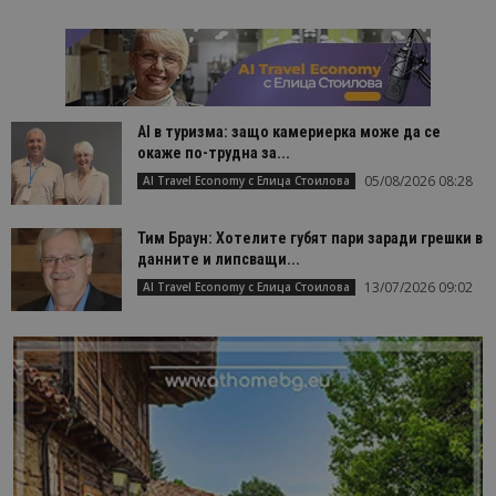
AI в туризма: защо камериерка може да се
окаже по-трудна за...
05/08/2026 08:28
AI Travel Economy с Елица Стоилова
Тим Браун: Хотелите губят пари заради грешки в
данните и липсващи...
13/07/2026 09:02
AI Travel Economy с Елица Стоилова