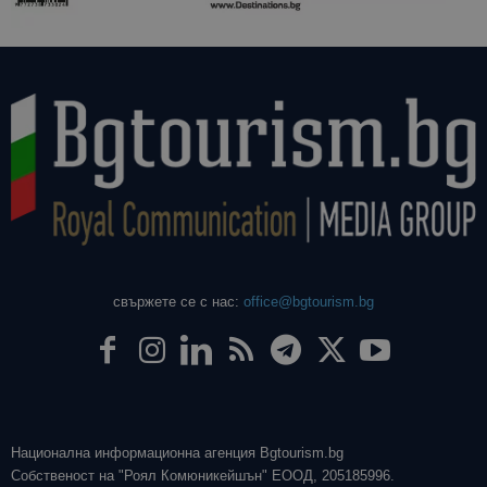
свържете се с нас:
office@bgtourism.bg
Национална информационна агенция Bgtourism.bg
Собственост на "Роял Комюникейшън" ЕООД, 205185996.