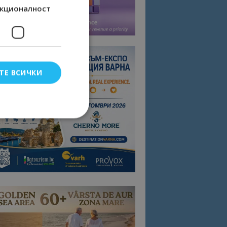
кционалност
ТЕ ВСИЧКИ
елско влизане и
тки.
омните съгласието
квитки на сайта.