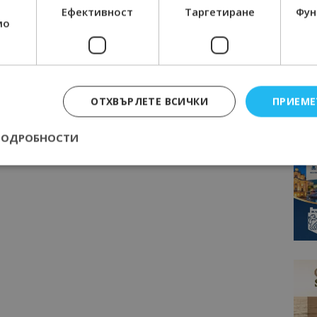
Ефективност
Таргетиране
Фун
мо
ОТХВЪРЛЕТЕ ВСИЧКИ
ПРИЕМЕ
ПОДРОБНОСТИ
Строго необходимо
Ефективност
Таргетиране
Функционалност
е бисквитки позволяват основната функционалност на уебсайта, като потребит
нта. Уебсайтът не може да се използва правилно без строго необходими бискви
Доставчик
/
Валиден
Описание
Домейн
до
epted
lisandraramos.com
7 дни
Тази бисквитка се използва, за да зап
bgtourism.bg
на потребителя за използването на бис