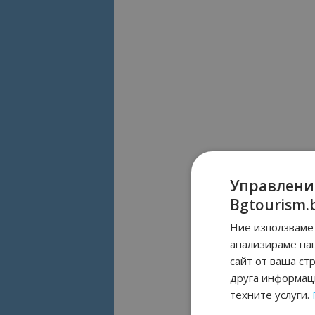
Управлени
Bgtourism.
Ние използваме 
анализираме на
сайт от ваша ст
друга информаци
техните услуги.