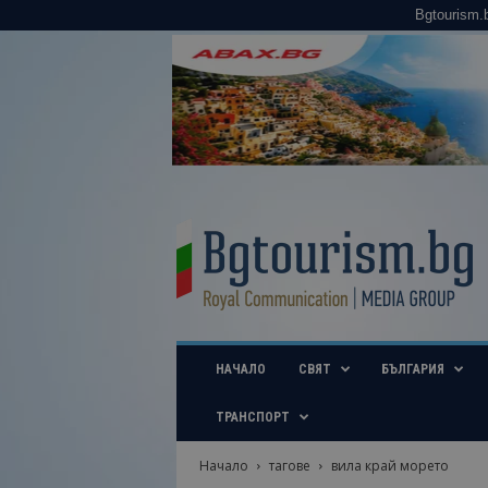
Bgtourism.
B
g
t
o
u
r
i
НАЧАЛО
СВЯТ
БЪЛГАРИЯ
s
m
.
ТРАНСПОРТ
b
g
Начало
тагове
вила край морето
–