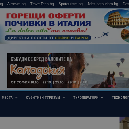
bg
Airnews.bg
TravelTech.bg
Spatourism.bg
Jobs.bgtourism.bg
Des
МЕСТА
СЪБИТИЕН ТУРИЗЪМ
ТУРОПЕРАТОРИ
ТЕХНОЛО