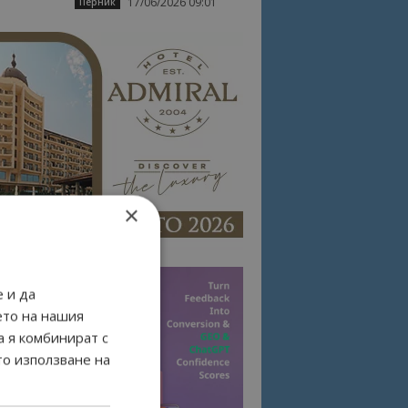
17/06/2026 09:01
Перник
×
 и да
ето на нашия
а я комбинират с
то използване на