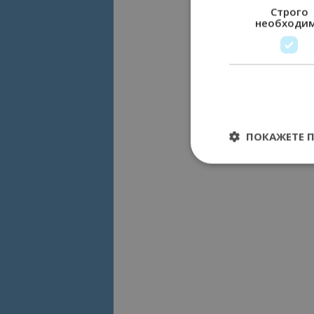
Строго
необходи
ПОКАЖЕТЕ 
Строго необходимит
управление на акау
Име
cookie_notice_acc