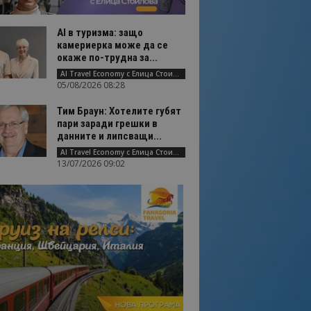
AI в туризма: защо
камериерка може да се
окаже по-трудна за...
AI Travel Economy с Елица Стоилова
05/08/2026 08:28
Тим Браун: Хотелите губят
пари заради грешки в
данните и липсващи...
AI Travel Economy с Елица Стоилова
13/07/2026 09:02