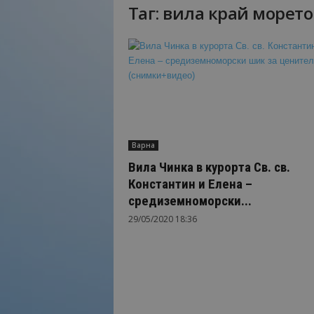
Таг: вила край морето
Н
а
й
-
в
а
ж
н
о
Варна
т
о
Вила Чинка в курорта Св. св.
о
Константин и Елена –
т
средиземноморски...
т
29/05/2020 18:36
у
р
и
з
м
а
!