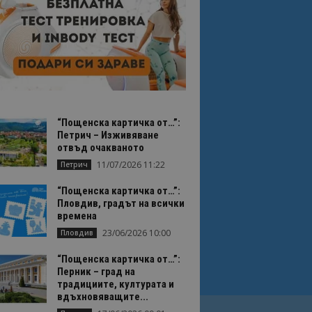
“Пощенска картичка от…”:
Петрич – Изживяване
отвъд очакваното
11/07/2026 11:22
Петрич
“Пощенска картичка от…”:
Пловдив, градът на всички
времена
23/06/2026 10:00
Пловдив
“Пощенска картичка от…”:
Перник – град на
традициите, културата и
вдъхновяващите...