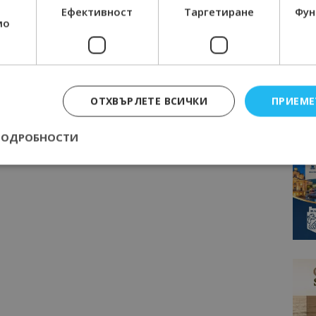
Ефективност
Таргетиране
Фун
мо
ОТХВЪРЛЕТЕ ВСИЧКИ
ПРИЕМЕ
ПОДРОБНОСТИ
Строго необходимо
Ефективност
Таргетиране
Функционалност
е бисквитки позволяват основната функционалност на уебсайта, като потребит
нта. Уебсайтът не може да се използва правилно без строго необходими бискви
Доставчик
/
Валиден
Описание
Домейн
до
epted
lisandraramos.com
7 дни
Тази бисквитка се използва, за да зап
bgtourism.bg
на потребителя за използването на бис