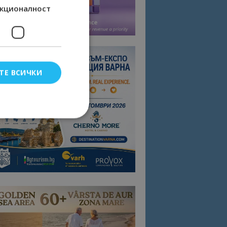
кционалност
ТЕ ВСИЧКИ
елско влизане и
тки.
омните съгласието
квитки на сайта.