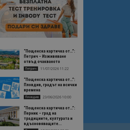
“Пощенска картичка от…”:
Петрич – Изживяване
отвъд очакваното
11/07/2026 11:22
Петрич
“Пощенска картичка от…”:
Пловдив, градът на всички
времена
23/06/2026 10:00
Пловдив
“Пощенска картичка от…”:
Перник – град на
традициите, културата и
вдъхновяващите...