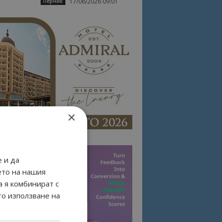
17/06/2026 09:01
Перник
×
 и да
ето на нашия
а я комбинират с
то използване на