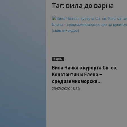
Таг: вила до варна
Н
а
й
-
в
а
ж
н
о
Варна
т
о
Вила Чинка в курорта Св. св.
о
Константин и Елена –
т
средиземноморски...
т
29/05/2020 18:36
у
р
и
з
м
а
!