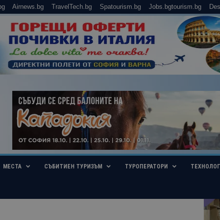
bg
Airnews.bg
TravelTech.bg
Spatourism.bg
Jobs.bgtourism.bg
Des
МЕСТА
СЪБИТИЕН ТУРИЗЪМ
ТУРОПЕРАТОРИ
ТЕХНОЛО