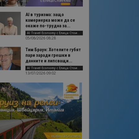
AI в туризма: защо
камериерка може да се
окаже по-трудна за...
AI Travel Economy с Елица Стоилова
05/08/2026 08:28
Тим Браун: Хотелите губят
пари заради грешки в
данните и липсващи...
AI Travel Economy с Елица Стоилова
13/07/2026 09:02