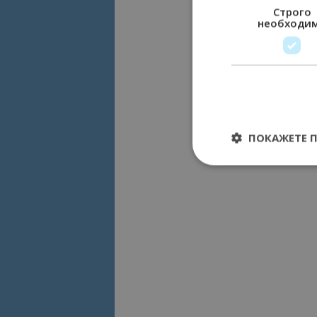
Строго
необходи
ПОКАЖЕТЕ 
Строго необходимит
управление на акау
Име
cookie_notice_acc