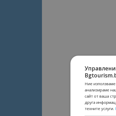
Управлени
Bgtourism.
Ние използваме 
анализираме на
сайт от ваша ст
друга информаци
техните услуги.