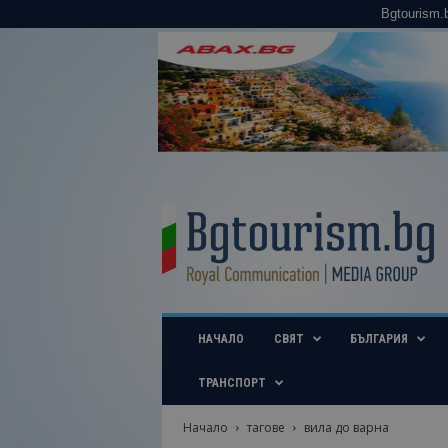
Bgtourism.
B
g
t
o
u
r
i
НАЧАЛО
СВЯТ
БЪЛГАРИЯ
s
m
.
ТРАНСПОРТ
b
g
Начало
тагове
вила до варна
–