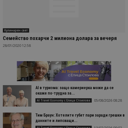
Кулинарен свят
Семейство похарчи 2 милиона долара за вечеря
28/01/2020 12:58
AI в туризма: защо камериерка може да се
окаже по-трудна за...
05/08/2026 08:28
AI Travel Economy с Елица Стоилова
Тим Браун: Хотелите губят пари заради грешки в
данните и липсващи...
13/07/2026 09:02
AI Travel Economy с Елица Стоилова