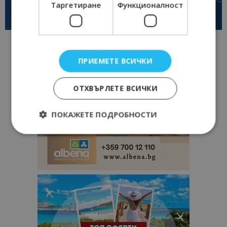
Таргетиране
Функционалност
ПРИЕМЕТЕ ВСИЧКИ
ОТХВЪРЛЕТЕ ВСИЧКИ
ПОКАЖЕТЕ ПОДРОБНОСТИ
Строго необходимо
Ефективност
Таргетиране
Функционалност
Строго необходимите бисквитки позволяват
основната функционалност на уебсайта, като
потребителско влизане и управление на
акаунта. Уебсайтът не може да се използва
правилно без строго необходими бисквитки.