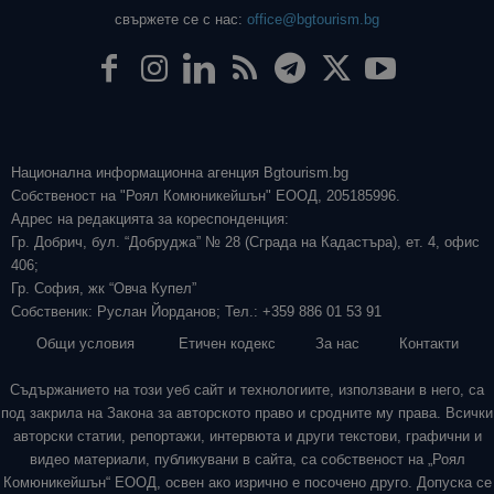
свържете се с нас:
office@bgtourism.bg
Национална информационна агенция Bgtourism.bg
Собственост на "Роял Комюникейшън" ЕООД, 205185996.
Адрес на редакцията за кореспонденция:
Гр. Добрич, бул. “Добруджа” № 28 (Сграда на Кадастъра), ет. 4, офис
406;
Гр. София, жк “Овча Купел”
Собственик: Руслан Йорданов; Тел.: +359 886 01 53 91
Общи условия
Етичен кодекс
За нас
Контакти
Съдържанието на този уеб сайт и технологиите, използвани в него, са
под закрила на Закона за авторското право и сродните му права. Всички
авторски статии, репортажи, интервюта и други текстови, графични и
видео материали, публикувани в сайта, са собственост на „Роял
Комюникейшън“ ЕООД, освен ако изрично е посочено друго. Допуска се