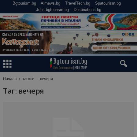
Bgtourism.bg
Airnews.bg
TravelTech.bg
Spatourism.bg
Jobs.bgtourism.bg
Destinations.bg
Начало
тагове
вечеря
Таг: вечеря