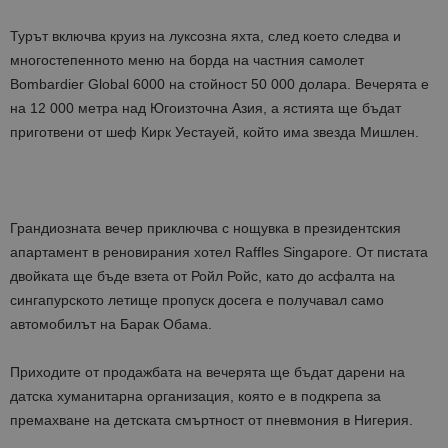
Турът включва круиз на луксозна яхта, след което следва и
многостепенното меню на борда на частния самолет
Bombardier Global 6000 на стойност 50 000 долара. Вечерята е
на 12 000 метра над Югоизточна Азия, а ястията ще бъдат
приготвени от шеф Кирк Уестауей, който има звезда Мишлен.
Грандиозната вечер приключва с нощувка в президентския
апартамент в реновирания хотел Raffles Singapore. От пистата
двойката ще бъде взета от Ройл Ройс, като до асфалта на
сингапурското летище пропуск досега е получавал само
автомобилът на Барак Обама.
Приходите от продажбата на вечерята ще бъдат дарени на
датска хуманитарна организация, която е в подкрепа за
премахване на детската смъртност от пневмония в Нигерия.