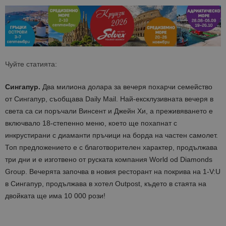
Чуйте статията:
Сингапур.
Два милиона долара за вечеря похарчи семейство
от Сингапур, съобщава Daily Mail. Най-ексклузивната вечеря в
света са си поръчали Винсент и Джейн Хи, а преживяването е
включвало 18-степенно меню, което ще похапнат с
инкрустирани с диаманти пръчици на борда на частен самолет.
Топ предложението e с благотворителен характер, продължава
три дни и е изготвено от руската компания World od Diamonds
Group. Вечерята започва в новия ресторант на покрива на 1-V:U
в Сингапур, продължава в хотел Outpost, където в стаята на
двойката ще има 10 000 рози!