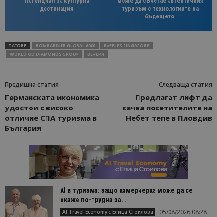
потенциал за културна
може да съчетае автентичния
дестинация
туризъм с технологиите на
бъдещето
ТАГОВЕ
BOMBARDIER GLOBAL 6000
RAFFLES SINGAPORE
WORLD OD DIAMONDS GROUP
ВЕЧЕРЯ
Предишна статия
Следваща статия
Германската икономика
Предлагат лифт да
удостои с високо
качва посетителите на
отличие СПА туризма в
Небет тепе в Пловдив
България
AI в туризма: защо камериерка може да се
окаже по-трудна за...
05/08/2026 08:28
AI Travel Economy с Елица Стоилова