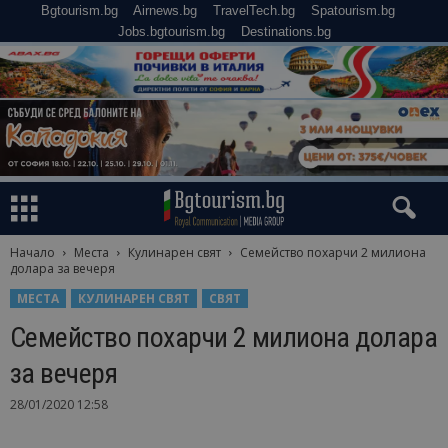
Bgtourism.bg
Airnews.bg
TravelTech.bg
Spatourism.bg
Jobs.bgtourism.bg
Destinations.bg
Начало
Места
Кулинарен свят
Семейство похарчи 2 милиона
долара за вечеря
МЕСТА
КУЛИНАРЕН СВЯТ
СВЯТ
Семейство похарчи 2 милиона долара
за вечеря
28/01/2020 12:58