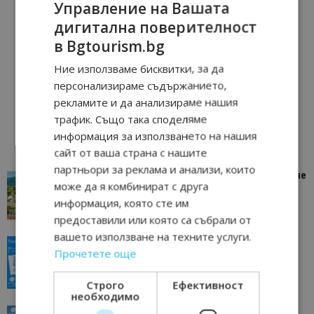
Управление на Вашата
дигитална поверителност
в Bgtourism.bg
Ние използваме бисквитки, за да
персонализираме съдържанието,
рекламите и да анализираме нашия
трафик. Също така споделяме
информация за използването на нашия
сайт от ваша страна с нашите
партньори за реклама и анализи, които
“Пощенска картичка от…”: Петрич – Изживяване
може да я комбинират с друга
отвъд очакваното
информация, която сте им
11/07/2026 11:22
Петрич
предоставили или която са събрали от
вашето използване на техните услуги.
“Пощенска картичка от…”: Пловдив, градът на
Прочетете още
всички времена
23/06/2026 10:00
Пловдив
Строго
Ефективност
необходимо
“Пощенска картичка от…”: Перник – град на