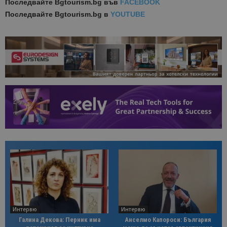
Последвайте
Bgtourism.bg във
FACEBOOK
Последвайте
Bgtourism.bg в
YOUTUBE
Интервю
Интервю
Галина Декова: Перник има
Анселмо Капороси: България