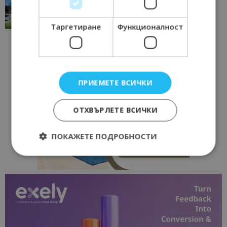
традициите, културата и вдъхновяващите...
17/06/2026 09:01
Перник
Таргетиране
Функционалност
ПРИЕМЕТЕ ВСИЧКИ
ОТХВЪРЛЕТЕ ВСИЧКИ
ПОКАЖЕТЕ ПОДРОБНОСТИ
Строго необходимо
Ефективност
Таргетиране
Функционалност
Строго необходимите бисквитки позволяват
основната функционалност на уебсайта, като
потребителско влизане и управление на