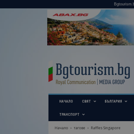
Bgtourism.
B
g
t
o
u
r
i
НАЧАЛО
СВЯТ
БЪЛГАРИЯ
s
m
.
ТРАНСПОРТ
b
g
Начало
тагове
Raffles Singapore
–