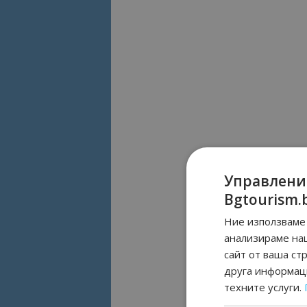
Управлени
Bgtourism.
Ние използваме 
анализираме на
сайт от ваша ст
друга информаци
техните услуги.