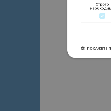
Строго
необходи
ПОКАЖЕТЕ 
Строго необходимит
управление на акау
Име
cookie_notice_acc