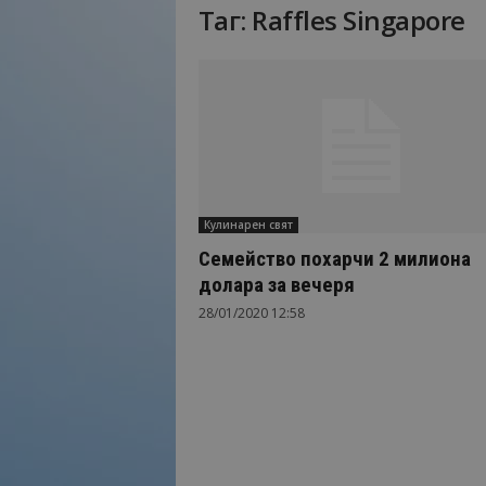
Таг: Raffles Singapore
Н
а
й
-
в
а
ж
н
о
Кулинарен свят
т
о
Семейство похарчи 2 милиона
о
долара за вечеря
т
28/01/2020 12:58
т
у
р
и
з
м
а
!