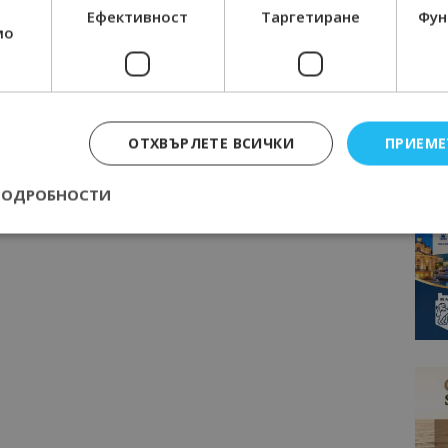
Ефективност
Таргетиране
Фун
мо
ОТХВЪРЛЕТЕ ВСИЧКИ
ПРИЕМЕ
ПОДРОБНОСТИ
Строго необходимо
Ефективност
Таргетиране
Функционалност
е бисквитки позволяват основната функционалност на уебсайта, като потребит
нта. Уебсайтът не може да се използва правилно без строго необходими бискви
Доставчик
/
Валиден
Описание
Домейн
до
epted
lisandraramos.com
7 дни
Тази бисквитка се използва, за да зап
bgtourism.bg
на потребителя за използването на бис