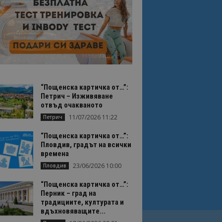
“Пощенска картичка от…”:
Петрич – Изживяване
отвъд очакваното
11/07/2026 11:22
Петрич
“Пощенска картичка от…”:
Пловдив, градът на всички
времена
23/06/2026 10:00
Пловдив
“Пощенска картичка от…”:
Перник – град на
традициите, културата и
вдъхновяващите...