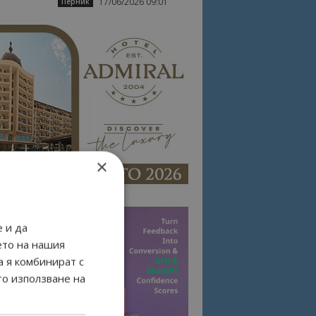
17/06/2026 09:01
Перник
×
 и да
ето на нашия
а я комбинират с
то използване на