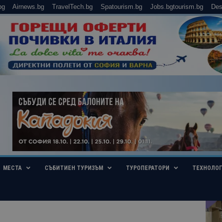
bg
Airnews.bg
TravelTech.bg
Spatourism.bg
Jobs.bgtourism.bg
Des
МЕСТА
СЪБИТИЕН ТУРИЗЪМ
ТУРОПЕРАТОРИ
ТЕХНОЛО