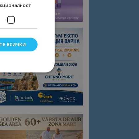
кционалност
ТЕ ВСИЧКИ
елско влизане и
тки.
омните съгласието
квитки на сайта.