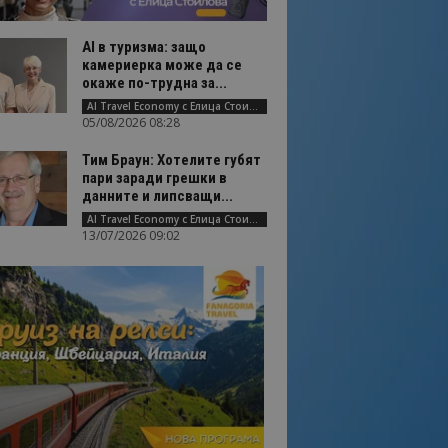
AI в туризма: защо
камериерка може да се
окаже по-трудна за...
AI Travel Economy с Елица Стоилова
05/08/2026 08:28
Тим Браун: Хотелите губят
пари заради грешки в
данните и липсващи...
AI Travel Economy с Елица Стоилова
13/07/2026 09:02