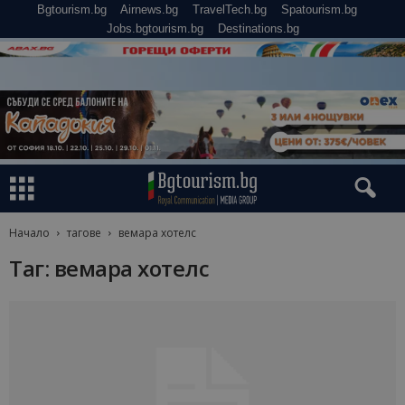
Bgtourism.bg
Airnews.bg
TravelTech.bg
Spatourism.bg
Jobs.bgtourism.bg
Destinations.bg
Начало
тагове
вемара хотелс
Таг: вемара хотелс