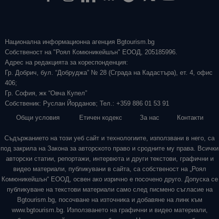
Национална информационна агенция Bgtourism.bg
Собственост на "Роял Комюникейшън" ЕООД, 205185996.
Адрес на редакцията за кореспонденция:
Гр. Добрич, бул. “Добруджа” № 28 (Сграда на Кадастъра), ет. 4, офис
406;
Гр. София, жк “Овча Купел”
Собственик: Руслан Йорданов; Тел.: +359 886 01 53 91
Общи условия
Етичен кодекс
За нас
Контакти
Съдържанието на този уеб сайт и технологиите, използвани в него, са
под закрила на Закона за авторското право и сродните му права. Всички
авторски статии, репортажи, интервюта и други текстови, графични и
видео материали, публикувани в сайта, са собственост на „Роял
Комюникейшън“ ЕООД, освен ако изрично е посочено друго. Допуска се
публикуване на текстови материали само след писмено съгласие на
Bgtourism.bg, посочване на източника и добавяне на линк към
www.bgtourism.bg. Използването на графични и видео материали,