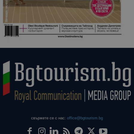
свържете се с нас:
office@bgtourism.bg