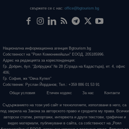
свържете се с нас:
office@bgtourism.bg
Национална информационна агенция Bgtourism.bg
Собственост на "Роял Комюникейшън" ЕООД, 205185996.
Адрес на редакцията за кореспонденция:
Гр. Добрич, бул. “Добруджа” № 28 (Сграда на Кадастъра), ет. 4, офис
406;
Гр. София, жк “Овча Купел”
Собственик: Руслан Йорданов; Тел.: +359 886 01 53 91
Общи условия
Етичен кодекс
За нас
Контакти
Съдържанието на този уеб сайт и технологиите, използвани в него, са
под закрила на Закона за авторското право и сродните му права. Всички
авторски статии, репортажи, интервюта и други текстови, графични и
видео материали, публикувани в сайта, са собственост на „Роял