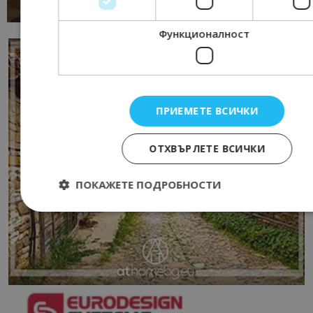
13/07/2026 09:02
AI Travel Economy с Елица Стоилова
Функционалност
ПРИЕМЕТЕ ВСИЧКИ
ОТХВЪРЛЕТЕ ВСИЧКИ
ПОКАЖЕТЕ ПОДРОБНОСТИ
Строго необходимо
Ефективност
Таргетиран
Функционалност
Строго необходимите бисквитки позволяват основната
функционалност на уебсайта, като потребителско влизане и
управление на акаунта. Уебсайтът не може да се използва пра