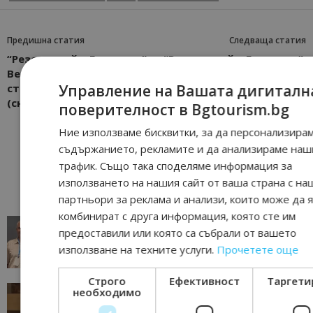
Предишна статия
Следваща статия
“Резервирай в България”:
“Резервирай в България”:
Велинград – СПА
Албена въведе Priority
столицата Балканите
Club, програмата ще
Управление на Вашата дигиталн
(снимки + видео)
осигурява ексклузивни
поверителност в Bgtourism.bg
преимущества, отстъпки
и подаръци
Ние използваме бисквитки, за да персонализира
съдържанието, рекламите и да анализираме наш
трафик. Също така споделяме информация за
използването на нашия сайт от ваша страна с на
партньори за реклама и анализи, които може да 
комбинират с друга информация, която сте им
AI в туризма: защо камериерка може да се
предоставили или която са събрали от вашето
окаже по-трудна за...
използване на техните услуги.
Прочетете още
05/08/2026 08:28
AI Travel Economy с Елица Стоилова
Строго
Ефективност
Таргети
Тим Браун: Хотелите губят пари заради грешки в
необходимо
данните и липсващи...