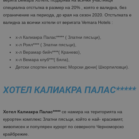
верига Вемара Хотелс подарява на всички участници
специална отстъпка в размер на 20% , която е валидна, без
ограничение на периода, до края на сезон 2020. Отстъпката е
валидна за всички хотели от веригата Vemara Hotels :
х-л Калиакра Палас***** ( Златни пясъци),
х-л Роял**** ( Златни пясъци),
х-л Верамар бийч****( Кранево),
х-л Вемара клуб***( Бяла),
Детски спортен комплекс Морски дюни( Шкорпиловци).
ХОТЕЛ КАЛИАКРА ПАЛАС*****
Хотел Калиакра Палас*****
се намира на територията на
курортен комплекс Златни пясъци, който е най- красивият,
живописен и популярен курорт по северното Черноморско
крайбрежие.