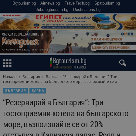
Bgtourism.bg
Airnews.bg
TravelTech.bg
Spatourism.bg
Jobs.bgtourism.bg
Destinations.bg
Начало
България
Варна
“Резервирай в България”: Три
гостоприемни хотела на българското море, възползвайте се от...
БЪЛГАРИЯ
ВАРНА
“Резервирай в България”: Три
гостоприемни хотела на българското
море, възползвайте се от 20%
отстъпка в Калиакра палас, Роял и