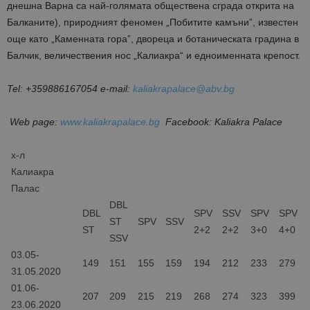
днешна Варна са най-голямата обществена сграда открита на
Балканите), природният феномен „Побитите камъни”, известен
още като „Каменната гора”, двореца и ботаническата градина в
Балчик, величествения нос „Калиакра“ и едноименната крепост.
Tel: +359886167054 e-mail:
kaliakrapalace@abv.bg
Web page:
www.kaliakrapalace.bg
Facebook:
Kaliakra Palace
х-л
Калиакра
Палас
DBL
DBL
SPV
SSV
SPV
SPV
ST
SPV
SSV
ST
2+2
2+2
3+0
4+0
SSV
03.05-
149
151
155
159
194
212
233
279
31.05.2020
01.06-
207
209
215
219
268
274
323
399
23.06.2020