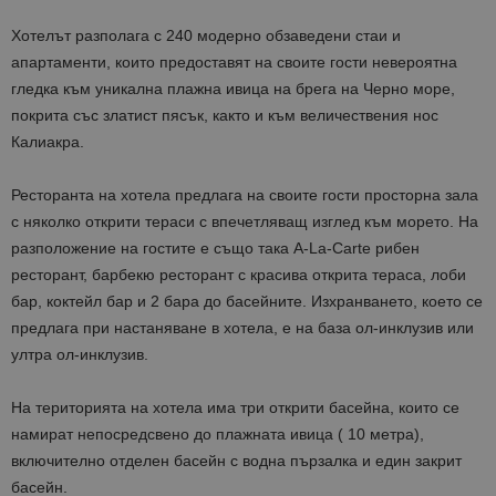
Хотелът разполага с 240 модерно обзаведени стаи и
апартаменти, които предоставят на своите гости невероятна
гледка към уникална плажна ивица на брега на Черно море,
покрита със златист пясък, както и към величествения нос
Калиакра.
Ресторанта на хотела предлага на своите гости просторна зала
с няколко открити тераси с впечетляващ изглед към морето. На
разположение на гостите е също така A-La-Carte рибен
ресторант, барбекю ресторант с красива открита тераса, лоби
бар, коктейл бар и 2 бара до басейните. Изхранването, което се
предлага при настаняване в хотела, е на база ол-инклузив или
ултра ол-инклузив.
На територията на хотела има три открити басейна, които се
намират непосредсвено до плажната ивица ( 10 метра),
включително отделен басейн с водна пързалка и един закрит
басейн.