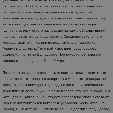
уникална със своите растителни видове и крайморска
растителност. В него се съхраняват застрашени и защитени
растителни и животински видове и има изградени пет
туристически маршрута, които преминават през стари чешми,
кътове за отдих, места с очарователен изглед към морето.
Културно-историческото наследство на парка обхваща широк
период – от античността до късното Средновековие. В него
може да видите уникалния по рода си скален манастир –
Аладжа манастир, който е най-известният средновековен
скален манастир по Българското Черноморие, обитаван от
монаси-отшелници през XIII – XIV век.
Локацията на курорта дава възможност на своите гости, които
обичат да се запознават с историята и местните традиции, на
местата, които посещават, да видят едни от най-популярните
туристически дестинации, не само в северното Черноморие, а и
като цяло в България: най-старото обработено злато в света от
Варненския халколитен некропол (Археологически музей, гр.
Варна), Римски терми ( Римските бани на древния град Одесос,