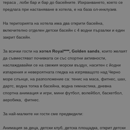
тераса , лоби бар и бар до басейните. Изхранването, което се
предлага при настаняване в хотела, е на база ол-инклузив.
На територията на хотела има два открити басейна,
включително отделен детски басейн с 4 водни пързалки и един
закрит басейн.
За всички гости на
хотел Royal
****,
Golden
sands
, които желаят
да съвместяват почивката си със спортни активности,
наслаждавайки се на свежия морски въздух, наситен с йодни
изпарения и невероятната гледка на изгряващото над Черно
море слънце, на разположение са: тенис на маса, фитнес, шах,
дартс, водна топка в басейна, водна гимнастика, дневна
спортна анимация и игри, мини футбол, волейбол, баскетбол,
аеробика, фитнес.
За най-малките ни гости сме предвидили:
Анимация за деца, детски клуб, детска площадка, открит детски