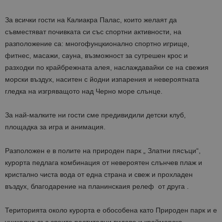
За всички гости на Калиакра Палас, които желаят да
съвместяват почивката си със спортни активности, на
разположение са: многофунцкионално спортно игрище,
фитнес, масажи, сауна, възможност за сутрешен крос и
разходки по крайбрежната алея, наслаждавайки се на свежия
морски въздух, наситен с йодни изпарения и невероятната
гледка на изгряващото над Черно море слънце.
За най-малките ни гости сме предивидили детски клуб,
площадка за игра и анимация.
Разположен е в полите на природен парк „ Златни пясъци“,
курорта педлага комбинация от невероятен слънчев плаж и
кристално чиста вода от една страна и свеж и прохладен
въздух, благодарение на планинскаия релеф от друга .
Територията около курорта е обособена като Природен парк и е