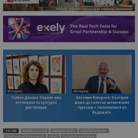
Интервю
Интервю
Галина Декова: Перник има
Анселмо Капороси: България
потенциал за културна
може да съчетае автентичния
дестинация
туризъм с технологиите на
бъдещето
ТАГОВЕ
ВЕМАРА ХОТЕЛС
ВЕРАМАР БИЙЧ
КАЛИАКРА ПАЛАС
РЕЗЕРВИРАЙ В БЪЛГАРИЯ
РОЯЛ
ХОТЕЛИ В БЪЛГАРИЯ