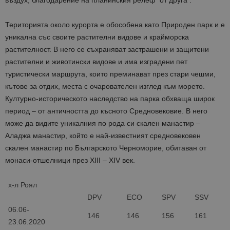
въздух, благодарение на планинския релеф от друга .
Територията около курорта е обособена като Природен парк и е
уникална със своите растителни видове и крайморска
растителност. В него се съхраняват застрашени и защитени
растителни и животински видове и има изградени пет
туристически маршрута, които преминават през стари чешми,
кътове за отдих, места с очарователен изглед към морето.
Културно-историческото наследство на парка обхваща широк
период – от античността до късното Средновековие. В него
може да видите уникалния по рода си скален манастир –
Аладжа манастир, който е най-известният средновековен
скален манастир по Българското Черноморие, обитаван от
монаси-отшелници през XIII – XIV век.
х-л Роял
DPV
ECO
SPV
SSV
06.06-
146
146
156
161
23.06.2020