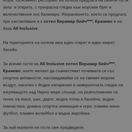
Море.
Основният ресторант на хотела предлага на своите гости
зала и открита, с прекрасна гледка към морския бряг и
величествения нос Калиакра. Изхранването, което се предлага
при настаняване в х
хотел Верамар бийч****, Кранево
е на
база
All
Inclusive
.
На територията на хотела има един открит и един закрит
басейн.
За всички гости на
All
Inclusive
хотел Верамар бийч****,
Кранево
, които желаят да съвместяват почивката си със
спортни активности, наслаждавайки се на свежия морски
въздух, наситен с йодни изпарения и невероятната гледка на
изгряващото над Черно море слънце, на разположение са:
тенис на маса, шах, дартс, водна топка в басейна, водна
гимнастика, дневна спортна анимация и игри, плажен мини
футбол, плажен волейбол и водна аеробика.
За най-малките ни гости сме предвидили: