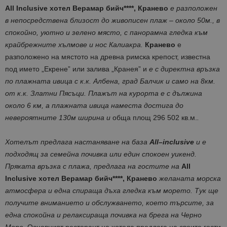
All
Inclusive
хотел Верамар бийч****, Кранево
е
разположен
в непосредствена близост до живописен плаж – около 50м., в
спокойно, уютно и зелено място, с панорамна гледка към
крайбрежните хълмове и нос Калиакра.
Кранево
е
разположено на мястото на древна римска крепост, известна
под името „Екрене” или залива „Кранея” и
е с директна връзка
по плажната ивица с к.к. Албена, град Балчик и само на 8км.
от к.к. Златни Пясъци.
Плажът на курорта е с дължина
около 6 км, а плажната ивица наместа достига до
невероятните 130м ширина и
обща площ 296 502 кв.м.
.
Хотелът предлага настаняване на база
All
–
inclusive
и е
подходящ за семейна почивка или един спокоен уикенд.
Пряката връзка с плажа, предлага на гостите на
All
Inclusive
хотел Верамар бийч****, Кранево
желаната морска
атмосфера и една спираща дъха гледка към морето. Тук ще
получите вниманието и обслужването, което търсите, за
една спокойна и релаксираща почивка на брега на Черно