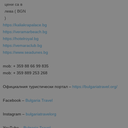
цени са в
лева ( BGN
)
https://kaliakrapalace.bg
https://veramarbeach.bg
https://hotelroyal.bg
https://vemaraclub.bg
https://www.seadunes.bg
mob: + 359 88 66 99 835
mob: + 359 889 253 268
Oфициалния туристически портал –
https://bulgariatravel.org/
Facebook –
Bulgaria Travel
Instagram –
bulgariatravelorg
YouTube –
Bulgaria Travel