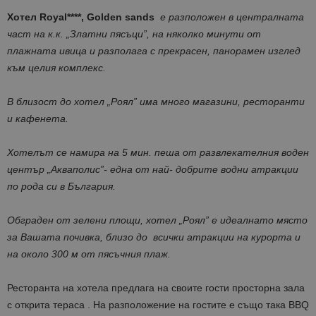
Хотел Royal
****,
Golden
sands
е разположен в централната
част на к.к. „Златни пясъци”, на няколко минути от
плажната ивица и разполага с прекрасен, панорамен изглед
към целия комплекс.
В близост до хотел „Роял” има много магазини, ресторанти
и кафенета.
Хотелът се намира на 5 мин. пеша от развлекателния воден
център „Акваполис”- една от най- добрите водни атракции
по рода си в България.
Обграден от зелени площи, хотел „Роял” е идеалнато място
за Вашата почивка, близо до всички атракции на курорта и
на около 300 м от пясъчния плаж.
Ресторанта на хотела предлага на своите гости просторна зала
с открита тераса . На разположение на гостите е също така BBQ