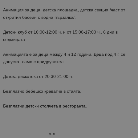
Анимация за деца, детска площадка, детска секция /част от
открития басейн с водна пързалка/.
Детски клуб от 10:00-12:00 ч. и от 15:00-17:00 ч., 6 дни в
седмицата.
Анимацията е за деца между 4 и 12 години. Деца под 4 г. се
допускат само с придружител.
Детска дискотека от 20:30-21:00 ч.
Безплатно бебешко креватче в стаята.
Безплатни детски столчета в ресторанта.
х-л