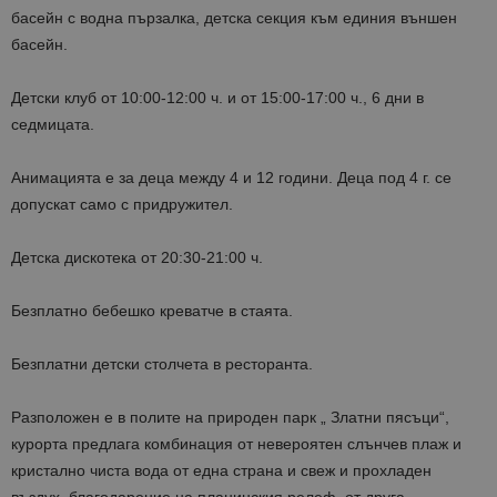
басейн с водна пързалка, детска секция към единия външен
басейн.
Детски клуб от 10:00-12:00 ч. и от 15:00-17:00 ч., 6 дни в
седмицата.
Анимацията е за деца между 4 и 12 години. Деца под 4 г. се
допускат само с придружител.
Детска дискотека от 20:30-21:00 ч.
Безплатно бебешко креватче в стаята.
Безплатни детски столчета в ресторанта.
Разположен е в полите на природен парк „ Златни пясъци“,
курорта предлага комбинация от невероятен слънчев плаж и
кристално чиста вода от една страна и свеж и прохладен