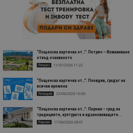
присвояв
уникален
посетител
помага за
проследя
на
посетите
на навига
взаимоде
с уебсайт
статисти
цели.
“Пощенска картичка от…”: Петрич – Изживяване
отвъд очакваното
is_unique
1 година
Тази биск
StatCounter
1 месец
е зададен
Ltd
11/07/2026 11:22
Петрич
StatCounte
.statcounter.com
да опред
дали сте з
първи пъ
“Пощенска картичка от…”: Пловдив, градът на
завръщащ
всички времена
посетител
23/06/2026 10:00
Пловдив
_ga_B09EBBY8PY
.bgtourism.bg
1 година
Тази биск
1 месец
се използ
Google An
за запазв
“Пощенска картичка от…”: Перник – град на
състояни
традициите, културата и вдъхновяващите...
сесията.
17/06/2026 09:01
Перник
_ga_WXPDN4HSCV
.bgtourism.bg
1 година
Тази биск
1 месец
се използ