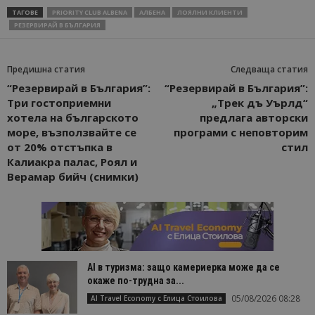
ТАГОВЕ
PRIORITY CLUB ALBENA
АЛБЕНА
ЛОЯЛНИ КЛИЕНТИ
РЕЗЕРВИРАЙ В БЪЛГАРИЯ
Предишна статия
Следваща статия
“Резервирай в България”:
“Резервирай в България”:
Три гостоприемни
„Трек дъ Уърлд“
хотела на българското
предлага авторски
море, възползвайте се
програми с неповторим
от 20% отстъпка в
стил
Калиакра палас, Роял и
Верамар бийч (снимки)
AI в туризма: защо камериерка може да се
окаже по-трудна за...
05/08/2026 08:28
AI Travel Economy с Елица Стоилова