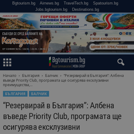
Bgtourism.bg
Airnews.bg
TravelTech.bg
Spatourism.bg
Jobs.bgtourism.bg
Destinations.bg
Начало
България
Балчик
“Резервирай в България”: Албена
въведе Priority Club, програмата ще осигурява ексклузивни
преимущества,...
БЪЛГАРИЯ
БАЛЧИК
“Резервирай в България”: Албена
въведе Priority Club, програмата ще
осигурява ексклузивни