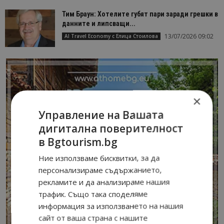
Тим Браун: Хотелите губят пари заради грешки в
данните и липсващи...
13/07/2026 09:02
AI Travel Economy с Елица Стоилова
×
Управление на Вашата
дигитална поверителност
в Bgtourism.bg
Ние използваме бисквитки, за да
персонализираме съдържанието,
рекламите и да анализираме нашия
трафик. Също така споделяме
информация за използването на нашия
сайт от ваша страна с нашите