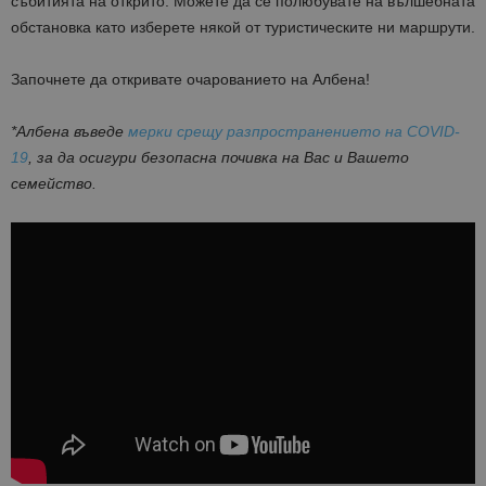
събитията на открито. Можете да се полюбувате на вълшебната
обстановка като изберете някой от туристическите ни маршрути.
Започнете да откривате очарованието на Албена!
*Албена въведе
мерки срещу разпространението на COVID-
19
, за да осигури безопасна почивка на Вас и Вашето
семейство.