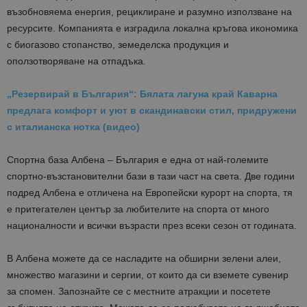
възобновяема енергия, рециклиране и разумно използване на
ресурсите. Компанията е изградила локална кръгова икономика
с биогазово стопанство, земеделска продукция и
оползотворяване на отпадъка.
„Резервирай в България“: Бялата лагуна край Каварна
предлага комфорт и уют в скандинавски стил, придружени
с италианска нотка (видео)
Спортна база Албена – България е една от най-големите
спортно-възстановителни бази в тази част на света. Две години
подред Албена е отличена на Европейски курорт на спорта, тя
е притегателен център за любителите на спорта от много
националности и всички възрасти през всеки сезон от годината.
В Албена можете да се насладите на обширни зелени алеи,
множество магазини и сергии, от които да си вземете сувенир
за спомен. Запознайте се с местните атракции и посетете