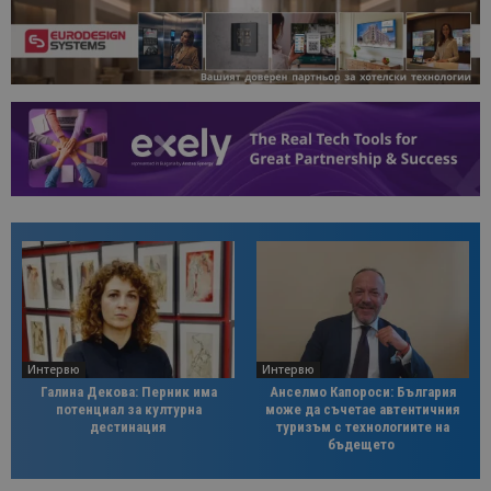
Интервю
Интервю
Галина Декова: Перник има
Анселмо Капороси: България
потенциал за културна
може да съчетае автентичния
дестинация
туризъм с технологиите на
бъдещето