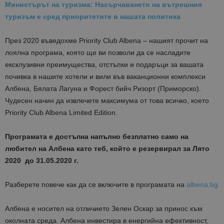
Министърът на туризма: Насърчаването на вътрешния
туризъм е сред приоритетите в нашата политика
През 2020 въведохме Priority Club Albena – нашият прочит на
лоялна програма, която ще ви позволи да се насладите
ексклузивни преимущества, отстъпки и подаръци за вашата
почивка в нашите хотели и вили във ваканционни комплекси
Албена, Бялата Лагуна и Форест бийч Ризорт (Приморско).
Чудесен начин да извлечете максимума от това всичко, което
Priority Club Albena Limited Edition.
Програмата е достъпна напълно безплатно само на
любител на Албена като теб, който е резервирал за Лято
2020 до 31.05.2020 г.
Разберете повече как да се включите в програмата на
albena.bg
Албена е носител на отличието Зелен Оскар за принос към
околната среда. Албена инвестира в енергийна ефективност,