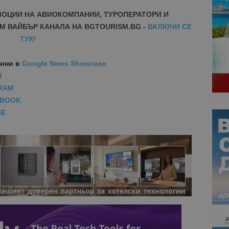
МОЦИИ НА АВИОКОМПАНИИ, ТУРОПЕРАТОРИ И
М ВАЙБЪР КАНАЛА НА BGTOURISM.BG -
ВКЛЮЧИ СЕ
ТУК
!
вини
в
Google News Showcase
R
RAM
EBOOK
BE