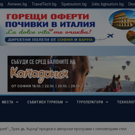
bg
Airnews.bg
TravelTech.bg
Spatourism.bg
Jobs.bgtourism.bg
Des
МЕСТА
СЪБИТИЕН ТУРИЗЪМ
ТУРОПЕРАТОРИ
ТЕХНОЛО
рия”: „Трек дъ Уърлд“ предлага авторски програми с неповторим стил