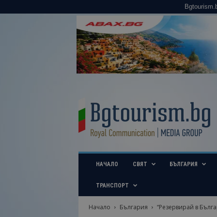
Bgtourism.
B
g
t
o
u
r
i
НАЧАЛО
СВЯТ
БЪЛГАРИЯ
s
m
.
ТРАНСПОРТ
b
g
Начало
България
“Резервирай в Бълга
–