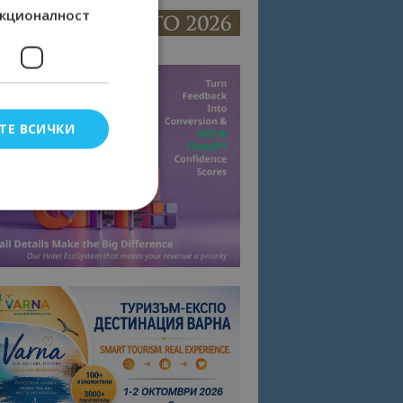
кционалност
ТЕ ВСИЧКИ
елско влизане и
тки.
омните съгласието
квитки на сайта.