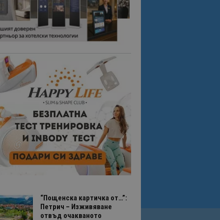
“Пощенска картичка от…”:
Петрич – Изживяване
отвъд очакваното