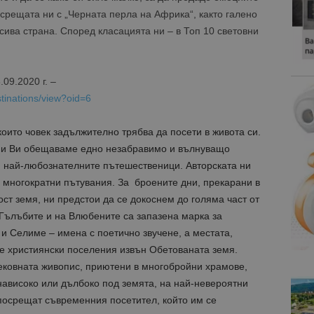
 срещата ни с „Черната перла на Африка“, както галено
сива страна. Според класацията ни – в Топ 10 световни
9.2020 г. –
stinations/view?oid=6
които човек задължително трябва да посети в живота си.
е и Ви обещаваме едно незабравимо и вълнуващо
и най-любознателните пътешественици. Авторската ни
и многократни пътувания. За броените дни, прекарани в
ст земя, ни предстои да се докоснем до голяма част от
 Гълъбите и на Влюбените са запазена марка за
и Селиме – имена с поетично звучене, а местата,
те християнски поселения извън Обетованата земя.
ковната живопис, приютени в многобройни храмове,
нависоко или дълбоко под земята, на най-невероятни
посрещат съвременния посетител, който им се