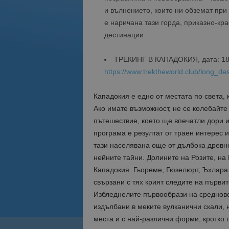
и вълнението, които ни обземат при
е наричана тази горда, приказно-кра
дестинации.
ТРЕКИНГ В КАПАДОКИЯ, дата: 18.0
https://www.trektheworld.club/long_de
Кападокия е едно от местата по света, 
Ако имате възможност, не се колебайт
пътешествие, което ще впечатли дори 
програма е резултат от траен интерес 
тази населявана още от дълбока древно
нейните тайни. Долините на Розите, на
Кападокия. Гьореме, Гюзелюрт, Ъхлара 
свързани с тях крият следите на първи
Избледнелите първообрази на среднове
издълбани в меките вулканични скали, 
места и с най-различни форми, кротко 