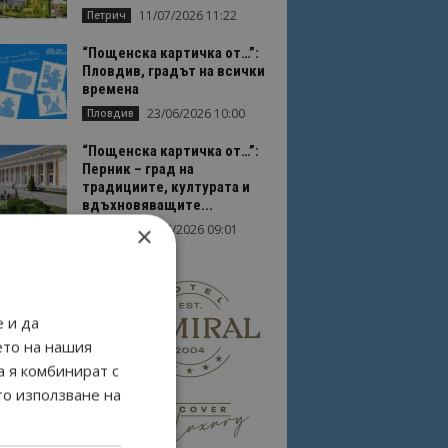
11/07/2026 11:22
Петрич
“Пощенска картичка от…”:
Пловдив, градът на всички
времена
23/06/2026 10:00
Пловдив
“Пощенска картичка от…”:
Перник – град на
традициите, културата и
вдъхновяващите...
×
17/06/2026 09:01
Перник
 и да
ето на нашия
а я комбинират с
то използване на