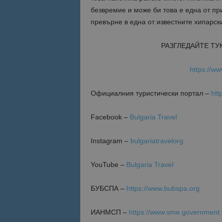
безвремие и може би това е една от пр
превърне в една от известните хипарс
Име
Име
sc_is_visitor_uniq
is_visitor_unique
РАЗГЛЕДАЙТЕ ТУ
https://ww
is_unique
Oфициалния туристически портал –
htt
_ga_B09EBBY8PY
Facebook –
Bulgaria Travel
_ga_WXPDN4HSCV
Instagram –
bulgariatravelorg
_ga_FK650GXHRZ
YouTube –
Bulgaria Travel
_ga
БУБСПА –
https://www.bubspa.org
ИАНМСП –
https://www.sme.government