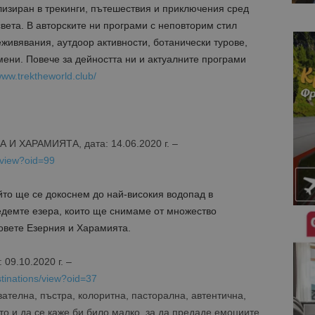
лизиран в трекинги, пътешествия и приключения сред
вета. В авторските ни програми с неповторим стил
ивявания, аутдоор активности, ботанически турове,
мени. Повече за дейността ни и актуалните програми
www.trektheworld.club/
 ХАРАМИЯТА, дата: 14.06.2020 г. –
a/view?oid=99
йто ще се докоснем до най-високия водопад в
демте езера, които ще снимаме от множество
овете Езерния и Харамията.
9.10.2020 г. –
stinations/view?oid=37
вателна, пъстра, колоритна, пасторална, автентична,
о и да се каже би било малко, за да предаде емоциите