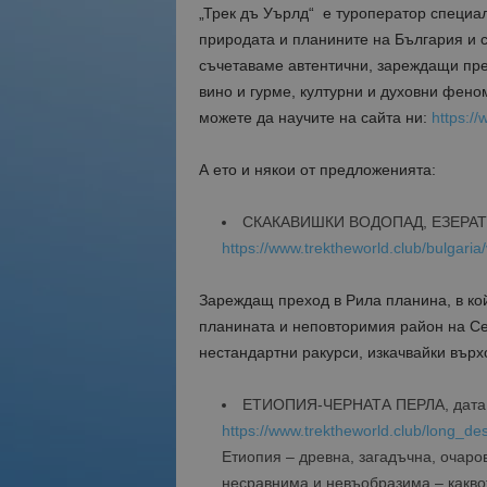
„Трек дъ Уърлд“ е туроператор специа
природата и планините на България и с
съчетаваме автентични, зареждащи преж
вино и гурме, културни и духовни фено
можете да научите на сайта ни:
https://
А ето и някои от предложенията:
СКАКАВИШКИ ВОДОПАД, ЕЗЕРАТА И
https://www.trektheworld.club/bulgari
Зареждащ преход в Рила планина, в ко
планината и неповторимия район на Се
нестандартни ракурси, изкачвайки върх
ЕТИОПИЯ-ЧЕРНАТА ПЕРЛА, дата: 0
https://www.trektheworld.club/long_de
Етиопия – древна, загадъчна, очаро
несравнима и невъобразима – каквот