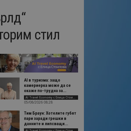
ърлд“
торим стил
AI в туризма: защо
камериерка може да се
окаже по-трудна за...
AI Travel Economy с Елица Стоилова
05/08/2026 08:28
Тим Браун: Хотелите губят
пари заради грешки в
данните и липсващи...
AI Travel Economy с Елица Стоилова