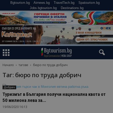
Bgtourism.bg
Airnews.bg
TravelTech.bg
Spatourism.bg
Jobs.bgtourism.bg
Destinations.bg
Начало
тагове
бюро по труда добрич
Таг: бюро по труда добрич
Добрич
Туризмът в България получи национална квота от
50 милиона лева за...
19/06/2020 16:13