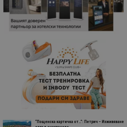
“Пощенска картичка от…”: Петрич – Изживяване
отвъд очакваното