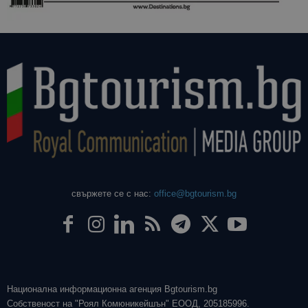
даден сайт
използва з
изчисляван
данни за
посетители
сесии и
кампании 
отчетите з
анализ на
сайтовете.
свържете се с нас:
office@bgtourism.bg
Национална информационна агенция Bgtourism.bg
Собственост на "Роял Комюникейшън" ЕООД, 205185996.