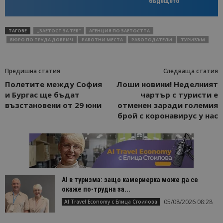
бъдещето
ТАГОВЕ
„ЗАЕТОСТ ЗА ТЕБ”
АГЕНЦИЯ ПО ЗАЕТОСТТА
БЮРО ПО ТРУДА ДОБРИЧ
РАБОТНИ МЕСТА
РАБОТОДАТЕЛИ
ТУРИЗЪМ
Предишна статия
Следваща статия
Полетите между София
Лоши новини! Неделният
и Бургас ще бъдат
чартър с туристи е
възстановени от 29 юни
отменен заради големия
брой с коронавирус у нас
AI в туризма: защо камериерка може да се
окаже по-трудна за...
05/08/2026 08:28
AI Travel Economy с Елица Стоилова