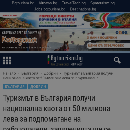
Bgtourism.bg
Airnews.bg
TravelTech.bg
Spatourism.bg
Jobs.bgtourism.bg
Destinations.bg
Начало
България
Добрич
Туризмът в България получи
национална квота от 50 милиона лева за подпомагане...
БЪЛГАРИЯ
ДОБРИЧ
Туризмът в България получи
национална квота от 50 милиона
лева за подпомагане на
работодатели, заявленията ще се