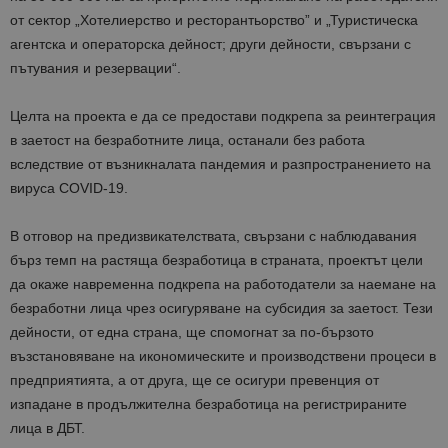
от сектор „Хотелиерство и ресторантьорство” и „Туристическа
агентска и операторска дейност; други дейности, свързани с
пътувания и резервации“.
Целта на проекта е да се предостави подкрепа за реинтеграция
в заетост на безработните лица, останали без работа
вследствие от възникналата пандемия и разпространението на
вируса COVID-19.
В отговор на предизвикателствата, свързани с наблюдавания
бърз темп на растяща безработица в страната, проектът цели
да окаже навременна подкрепа на работодатели за наемане на
безработни лица чрез осигуряване на субсидия за заетост. Тези
дейности, от една страна, ще спомогнат за по-бързото
възстановяване на икономическите и производствени процеси в
предприятията, а от друга, ще се осигури превенция от
изпадане в продължителна безработица на регистрираните
лица в ДБТ.