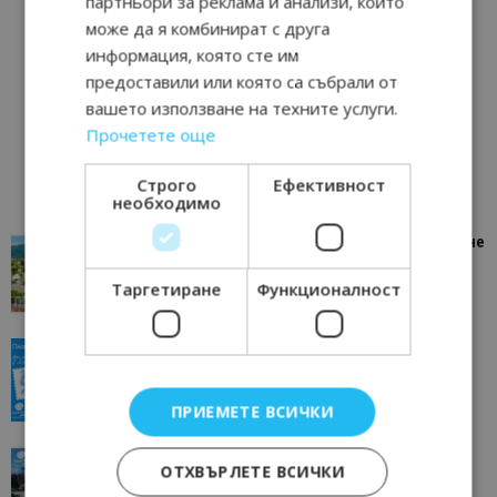
партньори за реклама и анализи, които
може да я комбинират с друга
информация, която сте им
предоставили или която са събрали от
вашето използване на техните услуги.
Прочетете още
Строго
Ефективност
необходимо
“Пощенска картичка от…”: Петрич – Изживяване
отвъд очакваното
Таргетиране
Функционалност
11/07/2026 11:22
Петрич
“Пощенска картичка от…”: Пловдив, градът на
всички времена
23/06/2026 10:00
Пловдив
ПРИЕМЕТЕ ВСИЧКИ
“Пощенска картичка от…”: Перник – град на
ОТХВЪРЛЕТЕ ВСИЧКИ
традициите, културата и вдъхновяващите...