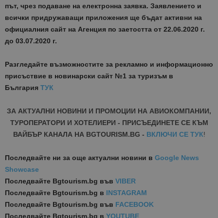
път, чрез подаване на електронна заявка.
Заявлението и
всички придружаващи приложения ще бъдат активни на
официалния сайт на Агенция по заетостта от
22.06.2020 г.
до 03.07.2020 г.
Разгледайте възможностите за рекламно и информационно
присъствие в новинарски сайт №1 за туризъм в
България
ТУК
ЗА АКТУАЛНИ НОВИНИ И ПРОМОЦИИ НА АВИОКОМПАНИИ,
ТУРОПЕРАТОРИ И ХОТЕЛИЕРИ - ПРИСЪЕДИНЕТЕ СЕ КЪМ
ВАЙБЪР КАНАЛА НА BGTOURISM.BG -
ВКЛЮЧИ СЕ ТУК
!
Последвайте ни за още актуални новини
в
Google News
Showcase
Последвайте
Bgtourism.bg във
VIBER
Последвайте
Bgtourism.bg в
INSTAGRAM
Последвайте
Bgtourism.bg във
FACEBOOK
Последвайте
Bgtourism.bg в
YOUTUBE