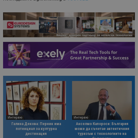
Интервю
Интервю
Галина Декова: Перник има
Анселмо Капороси: България
потенциал за културна
може да съчетае автентичния
дестинация
туризъм с технологиите на