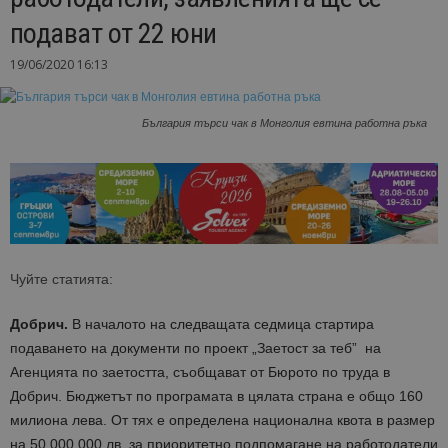
подават от 22 юни
19/06/2020 16:13
България търси чак в Монголия евтина работна ръка
Чуйте статията:
Добрич.
В началото на следващата седмица стартира
подаването на документи по проект „Заетост за теб” на
Агенцията по заетостта, съобщават от Бюрото по труда в
Добрич. Бюджетът по програмата в цялата страна е общо 160
милиона лева. От тях е определена национална квота в размер
на 50 000 000 лв. за приоритетно подпомагане на работодатели