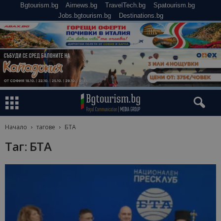
Bgtourism.bg
Airnews.bg
TravelTech.bg
Spatourism.bg
Jobs.bgtourism.bg
Destinations.bg
Начало
тагове
БТА
Таг: БТА