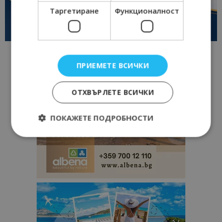
Таргетиране
Функционалност
ПРИЕМЕТЕ ВСИЧКИ
ОТХВЪРЛЕТЕ ВСИЧКИ
ПОКАЖЕТЕ ПОДРОБНОСТИ
Строго необходимо
Ефективност
Таргетиране
Функционалност
Строго необходимите бисквитки позволяват
основната функционалност на уебсайта, като
потребителско влизане и управление на
акаунта. Уебсайтът не може да се използва
правилно без строго необходими бисквитки.