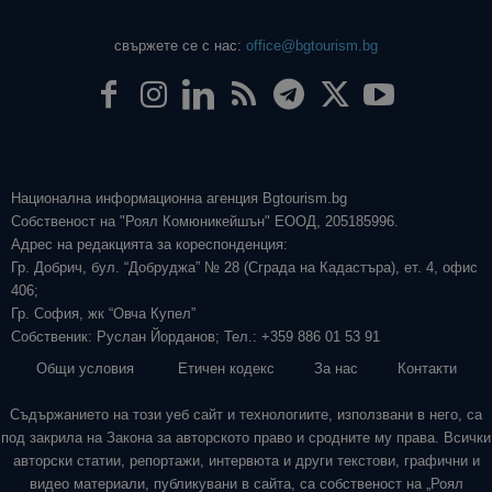
свържете се с нас:
office@bgtourism.bg
Национална информационна агенция Bgtourism.bg
Собственост на "Роял Комюникейшън" ЕООД, 205185996.
Адрес на редакцията за кореспонденция:
Гр. Добрич, бул. “Добруджа” № 28 (Сграда на Кадастъра), ет. 4, офис
406;
Гр. София, жк “Овча Купел”
Собственик: Руслан Йорданов; Тел.: +359 886 01 53 91
Общи условия
Етичен кодекс
За нас
Контакти
Съдържанието на този уеб сайт и технологиите, използвани в него, са
под закрила на Закона за авторското право и сродните му права. Всички
авторски статии, репортажи, интервюта и други текстови, графични и
видео материали, публикувани в сайта, са собственост на „Роял