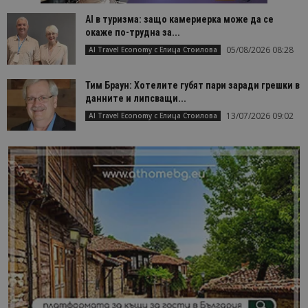
AI в туризма: защо камериерка може да се
окаже по-трудна за...
05/08/2026 08:28
AI Travel Economy с Елица Стоилова
Тим Браун: Хотелите губят пари заради грешки в
данните и липсващи...
13/07/2026 09:02
AI Travel Economy с Елица Стоилова