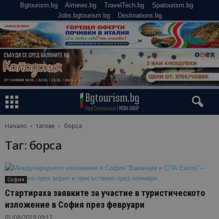
Bgtourism.bg
Airnews.bg
TravelTech.bg
Spatourism.bg
Jobs.bgtourism.bg
Destinations.bg
Начало
тагове
борса
Таг: борса
София
Стартираха заявките за участие в туристическото
изложение в София през февруари
01/08/2019 09:17