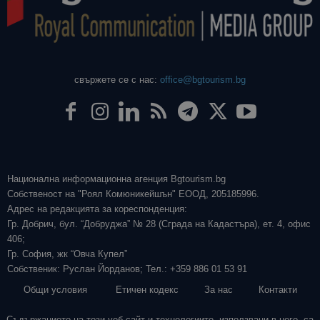
свържете се с нас:
office@bgtourism.bg
Национална информационна агенция Bgtourism.bg
Собственост на "Роял Комюникейшън" ЕООД, 205185996.
Адрес на редакцията за кореспонденция:
Гр. Добрич, бул. “Добруджа” № 28 (Сграда на Кадастъра), ет. 4, офис
406;
Гр. София, жк “Овча Купел”
Собственик: Руслан Йорданов; Тел.: +359 886 01 53 91
Общи условия
Етичен кодекс
За нас
Контакти
Съдържанието на този уеб сайт и технологиите, използвани в него, са