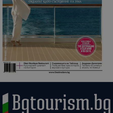
кампании 
отчетите з
анализ на
сайтовете.