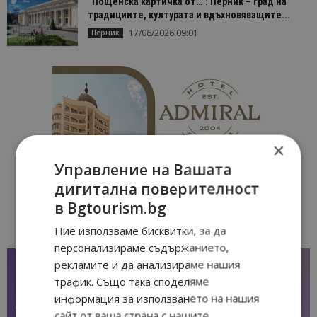
“Пощенска картичка от…”: Перник – град на
традициите, културата и вдъхновяващите...
17/06/2026 09:01
Перник
×
Управление на Вашата
дигитална поверителност
в Bgtourism.bg
Ние използваме бисквитки, за да
персонализираме съдържанието,
рекламите и да анализираме нашия
трафик. Също така споделяме
информация за използването на нашия
сайт от ваша страна с нашите