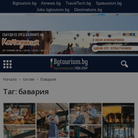
Bgtourism.bg
Airnews.bg
TravelTech.bg
Spatourism.bg
Jobs.bgtourism.bg
Destinations.bg
Начало
тагове
бавария
Таг: бавария