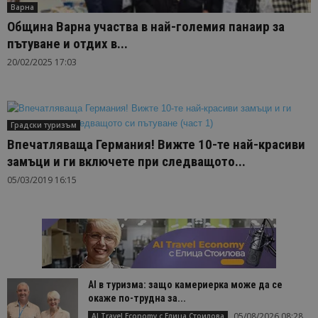
Варна
Община Варна участва в най-големия панаир за
пътуване и отдих в...
20/02/2025 17:03
Градски туризъм
Впечатляваща Германия! Вижте 10-те най-красиви
замъци и ги включете при следващото...
05/03/2019 16:15
AI в туризма: защо камериерка може да се
окаже по-трудна за...
05/08/2026 08:28
AI Travel Economy с Елица Стоилова