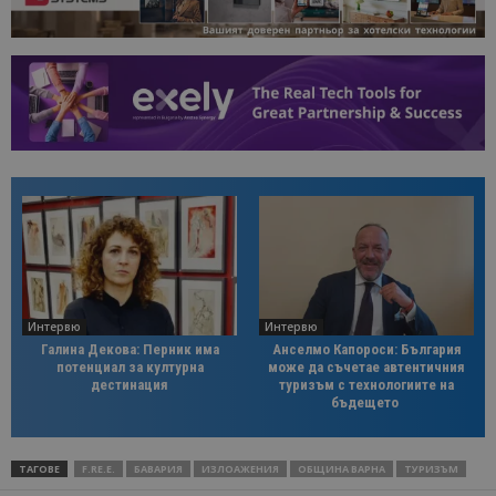
Интервю
Интервю
Галина Декова: Перник има
Анселмо Капороси: България
потенциал за културна
може да съчетае автентичния
дестинация
туризъм с технологиите на
бъдещето
ТАГОВЕ
F.RE.E.
БАВАРИЯ
ИЗЛОАЖЕНИЯ
ОБЩИНА ВАРНА
ТУРИЗЪМ