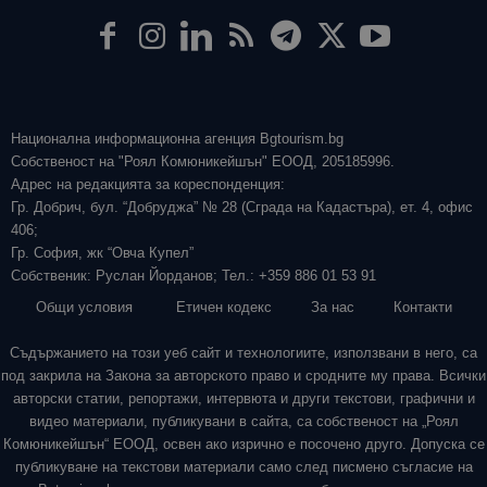
Национална информационна агенция Bgtourism.bg
Собственост на "Роял Комюникейшън" ЕООД, 205185996.
Адрес на редакцията за кореспонденция:
Гр. Добрич, бул. “Добруджа” № 28 (Сграда на Кадастъра), ет. 4, офис
406;
Гр. София, жк “Овча Купел”
Собственик: Руслан Йорданов; Тел.: +359 886 01 53 91
Общи условия
Етичен кодекс
За нас
Контакти
Съдържанието на този уеб сайт и технологиите, използвани в него, са
под закрила на Закона за авторското право и сродните му права. Всички
авторски статии, репортажи, интервюта и други текстови, графични и
видео материали, публикувани в сайта, са собственост на „Роял
Комюникейшън“ ЕООД, освен ако изрично е посочено друго. Допуска се
публикуване на текстови материали само след писмено съгласие на