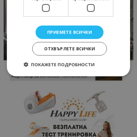
ПРИЕМЕТЕ ВСИЧКИ
ОТХВЪРЛЕТЕ ВСИЧКИ
ПОКАЖЕТЕ ПОДРОБНОСТИ
Строго необходимо
Ефективност
Таргетиране
Функционалност
Строго необходимите бисквитки позволяват
основната функционалност на уебсайта, като
потребителско влизане и управление на
акаунта. Уебсайтът не може да се използва
правилно без строго необходими бисквитки.