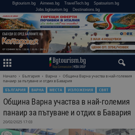
Bgtourism.bg
Airnews.bg
TravelTech.bg
Spatourism.bg
Jobs.bgtourism.bg
Destinations.bg
Начало
България
Варна
Община Варна участва в най-големия
панаир за пътуване и отдих в Бавария
БЪЛГАРИЯ
ВАРНА
МЕСТА
ИЗЛОЖЕНИЯ
СВЯТ
Община Варна участва в най-големия
панаир за пътуване и отдих в Бавария
20/02/2025 17:03