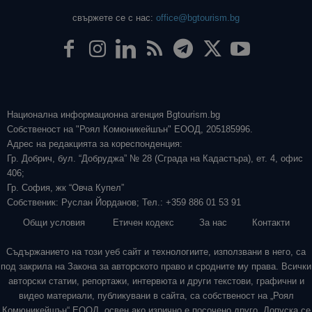
свържете се с нас:
office@bgtourism.bg
Национална информационна агенция Bgtourism.bg
Собственост на "Роял Комюникейшън" ЕООД, 205185996.
Адрес на редакцията за кореспонденция:
Гр. Добрич, бул. “Добруджа” № 28 (Сграда на Кадастъра), ет. 4, офис
406;
Гр. София, жк “Овча Купел”
Собственик: Руслан Йорданов; Тел.: +359 886 01 53 91
Общи условия
Етичен кодекс
За нас
Контакти
Съдържанието на този уеб сайт и технологиите, използвани в него, са
под закрила на Закона за авторското право и сродните му права. Всички
авторски статии, репортажи, интервюта и други текстови, графични и
видео материали, публикувани в сайта, са собственост на „Роял
Комюникейшън“ ЕООД, освен ако изрично е посочено друго. Допуска се