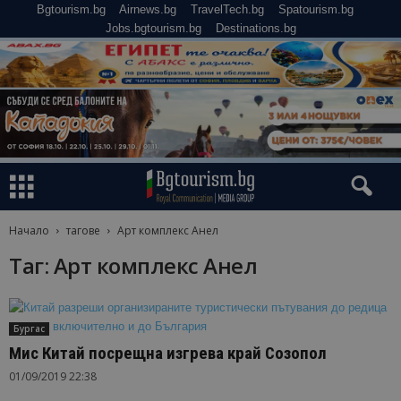
Bgtourism.bg
Airnews.bg
TravelTech.bg
Spatourism.bg
Jobs.bgtourism.bg
Destinations.bg
Начало
тагове
Арт комплекс Анел
Таг: Арт комплекс Анел
Бургас
Мис Китай посрещна изгрева край Созопол
01/09/2019 22:38