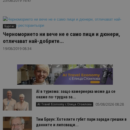
25/08/2019 16:47
Бургас
Черноморието ни вече не е само пици и дюнери,
отличават най-добрите...
19/08/2019 08:34
AI в туризма: защо камериерка може да се
окаже по-трудна за...
05/08/2026 08:28
AI Travel Economy с Елица Стоилова
Тим Браун: Хотелите губят пари заради грешки в
данните и липсващи...