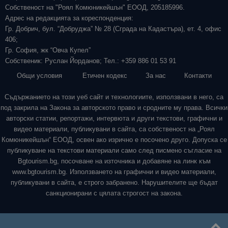
Собственост на "Роял Комюникейшън" ЕООД, 205185996.
Адрес на редакцията за кореспонденция:
Гр. Добрич, бул. “Добруджа” № 28 (Сграда на Кадастъра), ет. 4, офис
406;
Гр. София, жк “Овча Купел”
Собственик: Руслан Йорданов; Тел.: +359 886 01 53 91
Общи условия
Етичен кодекс
За нас
Контакти
Съдържанието на този уеб сайт и технологиите, използвани в него, са
под закрила на Закона за авторското право и сродните му права. Всички
авторски статии, репортажи, интервюта и други текстови, графични и
видео материали, публикувани в сайта, са собственост на „Роял
Комюникейшън“ ЕООД, освен ако изрично е посочено друго. Допуска се
публикуване на текстови материали само след писмено съгласие на
Bgtourism.bg, посочване на източника и добавяне на линк към
www.bgtourism.bg. Използването на графични и видео материали,
публикувани в сайта, е строго забранено. Нарушителите ще бъдат
санкционирани с цялата строгост на закона.