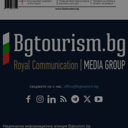
даден сайт
използва з
изчисляван
данни за
посетители
сесии и
кампании 
отчетите з
анализ на
сайтовете.
свържете се с нас:
office@bgtourism.bg
Национална информационна агенция Bgtourism.bg