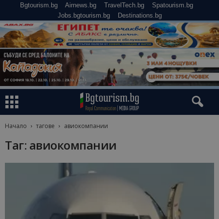
Bgtourism.bg
Airnews.bg
TravelTech.bg
Spatourism.bg
Jobs.bgtourism.bg
Destinations.bg
Начало
тагове
авиокомпании
Таг: авиокомпании