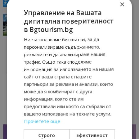
23/06/2026 10:00
Пловдив
×
Управление на Вашата
“Пощенска картичка от…”: Перник – град на
дигитална поверителност
традициите, културата и вдъхновяващите...
в Bgtourism.bg
17/06/2026 09:01
Перник
Ние използваме бисквитки, за да
персонализираме съдържанието,
рекламите и да анализираме нашия
трафик. Също така споделяме
информация за използването на нашия
сайт от ваша страна с нашите
партньори за реклама и анализи, които
може да я комбинират с друга
информация, която сте им
предоставили или която са събрали от
вашето използване на техните услуги.
Прочетете още
Строго
Ефективност