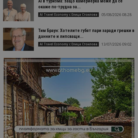
AI в туризма: защо камериерка може да се
окаже по-трудна за...
05/08/2026 08:28
AI Travel Economy с Елица Стоилова
Тим Браун: Хотелите губят пари заради грешки в
данните и липсващи...
13/07/2026 09:02
AI Travel Economy с Елица Стоилова