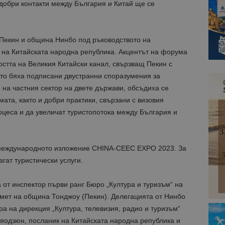
-добри контакти между България и Китай ще се
Доставчик
Доставчик
/
/
Домейн
Валиден
Валиден до
Описание
Описание
Домейн
до
ue
1 година 1 месец
Използва се за съхраняване на
StatCounter Ltd
Пекин и община Нинбо под ръководството на
.bgtourism.bg
1 година
Тази бисквитка се използва, за да се определи
StatCounter
 на Китайската народна република. Акцентът на форума
1 месец
уникален за сайта чрез присвояване на уникал
.statcounter.com
помага за проследяване на посетителите на н
остта на Великия Китайски канал, свързващ Пекин с
взаимодействие с уебсайта за статистически ц
то бяха подписани двустранни споразумения за
Декларацията за поверителност на Google
1 година
Тази бисквитка е зададена от StatCounter, за 
StatCounter
1 месец
сте за първи път или завръщащ се посетител.
на частния сектор на двете държави, обсъдиха се
Ltd
.statcounter.com
ата, както и добри практики, свързани с визовия
.bgtourism.bg
1 година
Тази бисквитка се използва от Google Analytics
оцеса и да увеличат туристопотока между България и
1 месец
състоянието на сесията.
.bgtourism.bg
1 година
Тази бисквитка се използва от Google Analytics
1 месец
състоянието на сесията.
 международното изложение CHINA-CEEC EXPO 2023. За
.bgtourism.bg
1 година
Тази бисквитка се използва от Google Analytics
гат туристически услуги.
1 месец
състоянието на сесията.
1 година
Името на тази бисквитка е свързано с Google Un
Google LLC
1 месец
което е значителна актуализация на по-често 
.bgtourism.bg
от инспектор първи ранг Бюро „Култура и туризъм“ на
услуга за анализ на Google. Тази бисквитка се 
разграничаване на уникални потребители чре
кмет на община Тонджоу (Пекин). Делегацията от Нинбо
произволно генериран номер като идентифика
а на дирекция „Култура, телевизия, радио и туризъм“
Той се включва във всяка заявка за страница в
използва за изчисляване на данни за посетите
яодзюн, посланик на Китайската народна република и
кампании за отчетите за анализ на сайтовете.