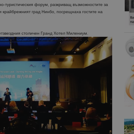
рно-туристическия форум, разкриващ възможностите за
 и крайбрежният град Нинбо, посрещнаха гостите на
етзвездния столичен Гранд Хотел Милениум.