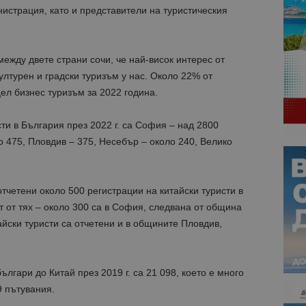
истрация, като и представители на туристическия
ежду двете страни сочи, че най-висок интерес от
ултурен и градски туризъм у нас. Около 22% от
ел бизнес туризъм за 2022 година.
ти в България през 2022 г. са София – над 2800
о 475, Пловдив – 375, Несебър – около 240, Велико
.
отчетени около 500 регистрации на китайски туристи в
т от тях – около 300 са в София, следвана от община
айски туристи са отчетени и в общините Пловдив,
лгари до Китай през 2019 г. са 21 098, което е много
9 пътувания.