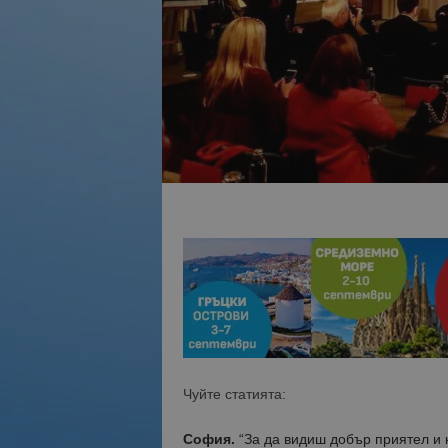
Чуйте статията:
София.
“За да видиш добър приятел и к