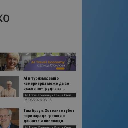
ко
AI в туризма: защо
камериерка може да се
окаже по-трудна за...
AI Travel Economy с Елица Стоилова
05/08/2026 08:28
Тим Браун: Хотелите губят
пари заради грешки в
данните и липсващи...
AI Travel Economy с Елица Стоилова