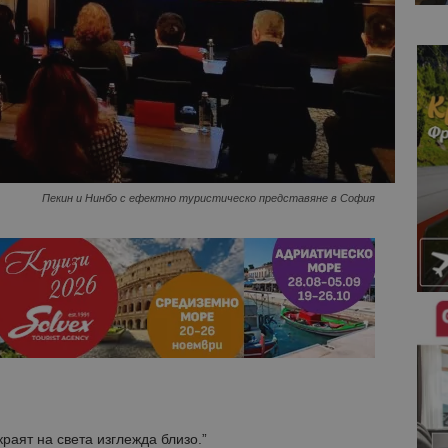
Пекин и Нинбо с ефектно туристическо представяне в София
раят на света изглежда близо.”