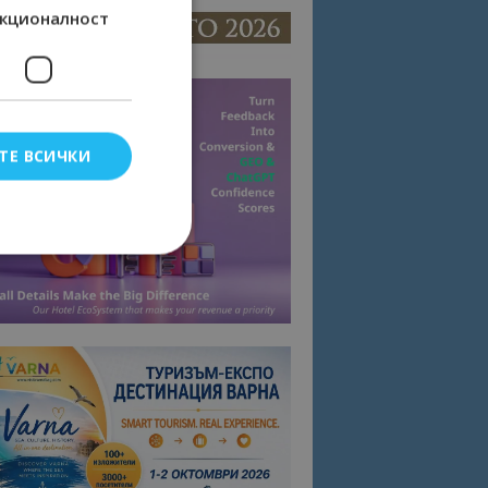
кционалност
ТЕ ВСИЧКИ
елско влизане и
тки.
омните съгласието
квитки на сайта.