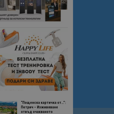
“Пощенска картичка от…”:
Петрич – Изживяване
отвъд очакваното