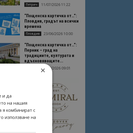
11/07/2026 11:22
Петрич
“Пощенска картичка от…”:
Пловдив, градът на всички
времена
23/06/2026 10:00
Пловдив
“Пощенска картичка от…”:
Перник – град на
традициите, културата и
вдъхновяващите...
×
17/06/2026 09:01
Перник
 и да
ето на нашия
а я комбинират с
то използване на