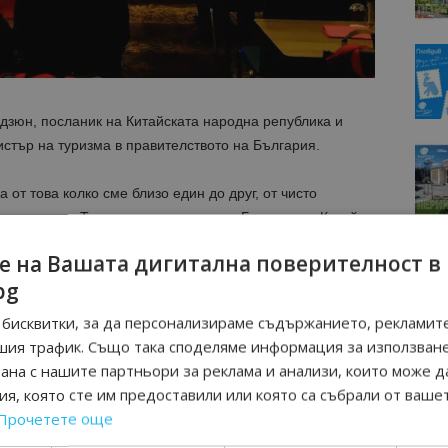
дзюн, посланик на Китайската народна република и
тър на туризма в правителството на България.
 от това колко сме близо един до друг, от чисто
то уважение. Това взаимно уважение България и Китай
и отношения”. Това заяви посланик Дун Сяодзюн и
е на Вашата дигитална поверителност в
шите две страни, а туризмът е прозорецът, през който
bg
бисквитки, за да персонализираме съдържанието, рекламите
шия трафик. Също така споделяме информация за използван
рана с нашите партньори за реклама и анализи, които може д
я, която сте им предоставили или която са събрали от ваше
Прочетете още