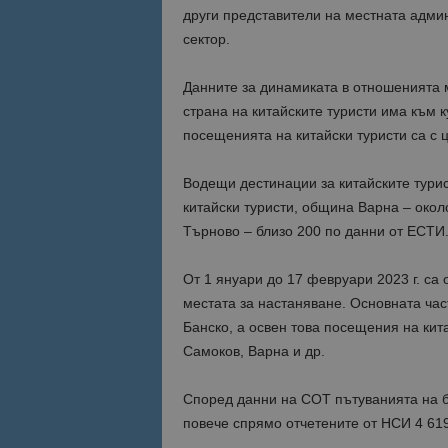
други представители на местната админ
сектор.
Данните за динамиката в отношенията м
страна на китайските туристи има към к
посещенията на китайски туристи са с ц
Водещи дестинации за китайските турис
китайски туристи, община Варна – окол
Търново – близо 200 по данни от ЕСТИ
От 1 януари до 17 февруари 2023 г. са 
местата за настаняване. Основната час
Банско, а освен това посещения на кит
Самоков, Варна и др.
Според данни на СОТ пътуванията на бъ
повече спрямо отчетените от НСИ 4 61