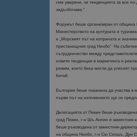
сме уверени, че тенденцията за все по
задълбочава.”
Име
Име
sc_is_visitor_uniq
Форумът беше организиран от община 
is_visitor_unique
Министерството на културата и туризма
е „Морският път на коприната и значим
пристанищния град Нинбо“. На събитие
is_unique
сътрудничество между представителите 
новите тенденции в маркетинга и реклам
_ga_B09EBBY8PY
режим, които биха могли да улеснят пр
Китай.
_ga_WXPDN4HSCV
България беше поканена да участва в
_ga_FK650GXHRZ
първи път на изложението ще се предла
_ga
Делегацията от Пекин беше ръководена 
град Пекин, г-н Шъ Анпин и заместник-
беше ръководена от заместник-директор
на община Нинбо, г-н Сю Сяошъ, Дун С