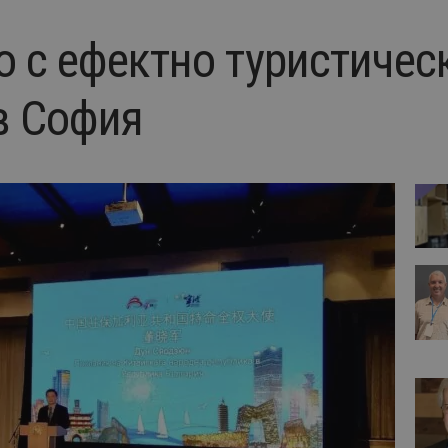
о с ефектно туристичес
в София