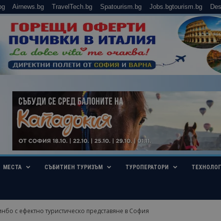
bg
Airnews.bg
TravelTech.bg
Spatourism.bg
Jobs.bgtourism.bg
Des
МЕСТА
СЪБИТИЕН ТУРИЗЪМ
ТУРОПЕРАТОРИ
ТЕХНОЛО
инбо с ефектно туристическо представяне в София