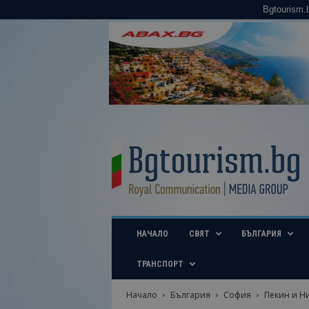
Bgtourism.
B
g
t
o
u
r
i
НАЧАЛО
СВЯТ
БЪЛГАРИЯ
s
m
.
ТРАНСПОРТ
b
g
Начало
България
София
Пекин и Н
–