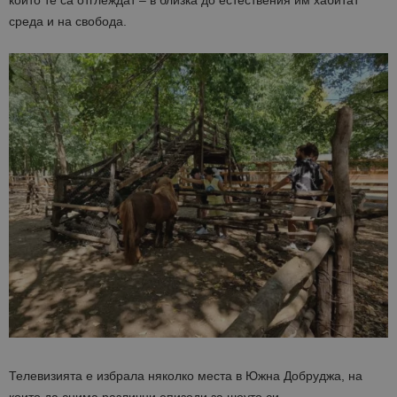
който те са отглеждат – в близка до естествения им хабитат
среда и на свобода.
Телевизията е избрала няколко места в Южна Добруджа, на