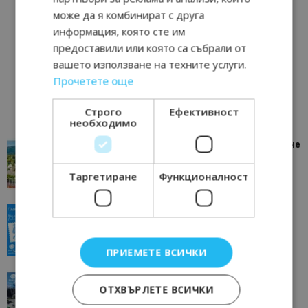
може да я комбинират с друга
информация, която сте им
предоставили или която са събрали от
вашето използване на техните услуги.
Прочетете още
Строго
Ефективност
необходимо
“Пощенска картичка от…”: Петрич – Изживяване
отвъд очакваното
Таргетиране
Функционалност
11/07/2026 11:22
Петрич
“Пощенска картичка от…”: Пловдив, градът на
всички времена
23/06/2026 10:00
Пловдив
ПРИЕМЕТЕ ВСИЧКИ
“Пощенска картичка от…”: Перник – град на
ОТХВЪРЛЕТЕ ВСИЧКИ
традициите, културата и вдъхновяващите...
17/06/2026 09:01
Перник