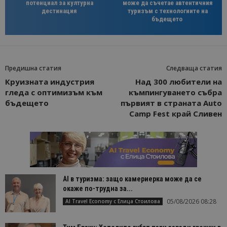
потенциал за културна
може да съчетае автентичния
дестинация
туризъм с технологиите на
бъдещето
Предишна статия
Следваща статия
Круизната индустрия
Над 300 любители на
гледа с оптимизъм към
къмпингуването събра
бъдещето
първият в страната Auto
Camp Fest край Сливен
AI в туризма: защо камериерка може да се
окаже по-трудна за...
05/08/2026 08:28
AI Travel Economy с Елица Стоилова