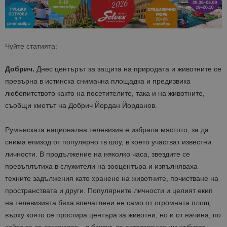
Чуйте статията:
Добрич.
Днес центърът за защита на природата и животните се
превърна в истинска снимачна площадка и предизвика
любопитството както на посетителите, така и на животните,
съобщи кметът на Добрич Йордан Йорданов.
Румънската национална телевизия е избрала мястото, за да
снима епизод от популярно тв шоу, в което участват известни
личности. В продължение на няколко часа, звездите се
превъплътиха в служители на зооцентъра и изпълняваха
техните задължения като хранене на животните, почистване на
пространствата и други. Популярните личности и целият екип
на телевизията бяха впечатлени не само от огромната площ,
върху която се простира центъра за животни, но и от начина, по