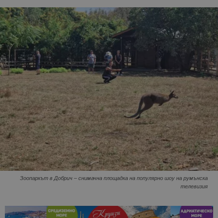
Зоопаркът в Добрич – снимачна площадка на популярно шоу на румънска
телевизия