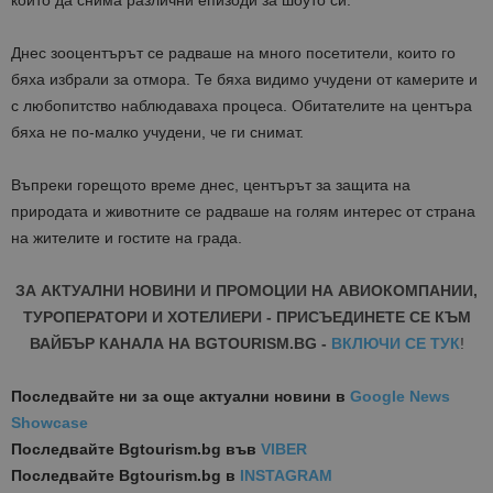
които да снима различни епизоди за шоуто си.
Днес зооцентърът се радваше на много посетители, които го
бяха избрали за отмора. Те бяха видимо учудени от камерите и
с любопитство наблюдаваха процеса. Обитателите на центъра
бяха не по-малко учудени, че ги снимат.
Въпреки горещото време днес, центърът за защита на
природата и животните се радваше на голям интерес от страна
на жителите и гостите на града.
ЗА АКТУАЛНИ НОВИНИ И ПРОМОЦИИ НА АВИОКОМПАНИИ,
ТУРОПЕРАТОРИ И ХОТЕЛИЕРИ - ПРИСЪЕДИНЕТЕ СЕ КЪМ
ВАЙБЪР КАНАЛА НА BGTOURISM.BG -
ВКЛЮЧИ СЕ ТУК
!
Последвайте ни за още актуални новини
в
Google News
Showcase
Последвайте
Bgtourism.bg във
VIBER
Последвайте
Bgtourism.bg в
INSTAGRAM