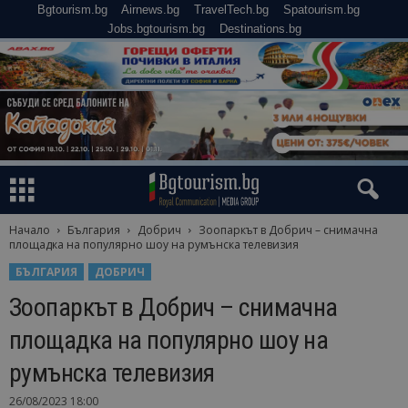
Bgtourism.bg
Airnews.bg
TravelTech.bg
Spatourism.bg
Jobs.bgtourism.bg
Destinations.bg
Начало
България
Добрич
Зоопаркът в Добрич – снимачна
площадка на популярно шоу на румънска телевизия
БЪЛГАРИЯ
ДОБРИЧ
Зоопаркът в Добрич – снимачна
площадка на популярно шоу на
румънска телевизия
26/08/2023 18:00