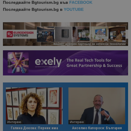
Последвайте
Bgtourism.bg във
FACEBOOK
Последвайте
Bgtourism.bg в
YOUTUBE
Интервю
Интервю
Галина Декова: Перник има
Анселмо Капороси: България