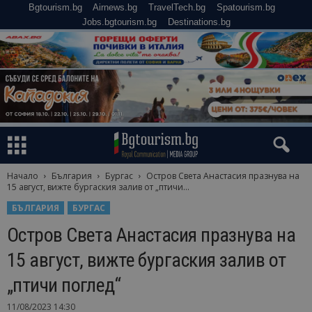
Bgtourism.bg
Airnews.bg
TravelTech.bg
Spatourism.bg
Jobs.bgtourism.bg
Destinations.bg
Начало
България
Бургас
Остров Света Анастасия празнува на
15 август, вижте бургаския залив от „птичи...
БЪЛГАРИЯ
БУРГАС
Остров Света Анастасия празнува на
15 август, вижте бургаския залив от
„птичи поглед“
11/08/2023 14:30