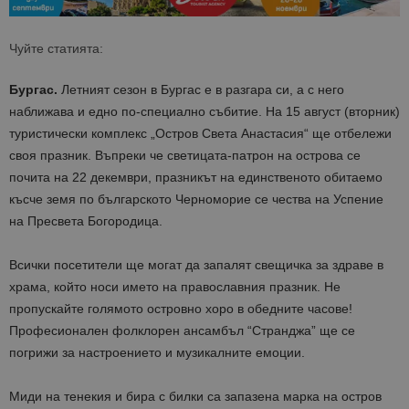
Чуйте статията:
Бургас.
Летният сезон в Бургас е в разгара си, а с него
наближава и едно по-специално събитие. На 15 август (вторник)
туристически комплекс „Остров Света Анастасия“ ще отбележи
своя празник. Въпреки че светицата-патрон на острова се
почита на 22 декември, празникът на единственото обитаемо
късче земя по българското Черноморие се чества на Успение
на Пресвета Богородица.
Всички посетители ще могат да запалят свещичка за здраве в
храма, който носи името на православния празник. Не
пропускайте голямото островно хоро в обедните часове!
Професионален фолклорен ансамбъл “Странджа” ще се
погрижи за настроението и музикалните емоции.
Миди на тенекия и бира с билки са запазена марка на остров