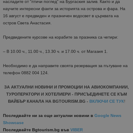
насладите от “птичи поглед” на Бургаския залив. Както и да
научите интересни факти за историята на острова и фара. На
16 август е предвиден и празничен водосвет в църквата на
остров Света Анастасия.
Предвидените курсове на корабите за празника са четири:
– В 10.00 ч., 11.00 ч., 13.30 ч. и 17.00 ч. от Магазия 1.
Необходимо е да направите своята резервация за пътуване на
телефон 0882 004 124.
ЗА АКТУАЛНИ НОВИНИ И ПРОМОЦИИ НА АВИОКОМПАНИИ,
ТУРОПЕРАТОРИ И ХОТЕЛИЕРИ - ПРИСЪЕДИНЕТЕ СЕ КЪМ
ВАЙБЪР КАНАЛА НА BGTOURISM.BG -
ВКЛЮЧИ СЕ ТУК
!
Последвайте ни за още актуални новини
в
Google News
Showcase
Последвайте
Bgtourism.bg във
VIBER