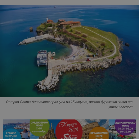
Остров Света Анастасия празнува на 15 август, вижте бургаския залив от
„птичи поглед“