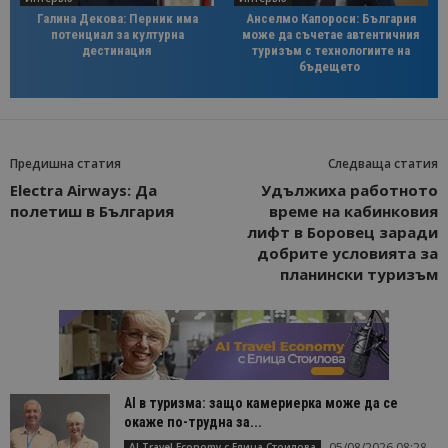
Галина Декова: Перник има
Анселмо Капороси: България
потенциал за културна
може да съчетае автентичния
дестинация
туризъм с технологиите на
бъдещето
Предишна статия
Следваща статия
Electra Airways: Да
Удължиха работното
полетиш в България
време на кабинковия
лифт в Боровец заради
добрите условията за
планински туризъм
AI в туризма: защо камериерка може да се
окаже по-трудна за...
05/08/2026 08:28
AI Travel Economy с Елица Стоилова