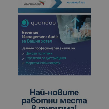
кампании 
отчетите з
анализ на
сайтовете.