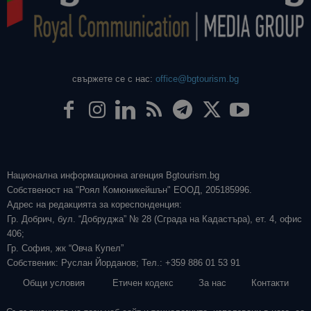
свържете се с нас:
office@bgtourism.bg
Национална информационна агенция Bgtourism.bg
Собственост на "Роял Комюникейшън" ЕООД, 205185996.
Адрес на редакцията за кореспонденция:
Гр. Добрич, бул. “Добруджа” № 28 (Сграда на Кадастъра), ет. 4, офис
406;
Гр. София, жк “Овча Купел”
Собственик: Руслан Йорданов; Тел.: +359 886 01 53 91
Общи условия
Етичен кодекс
За нас
Контакти