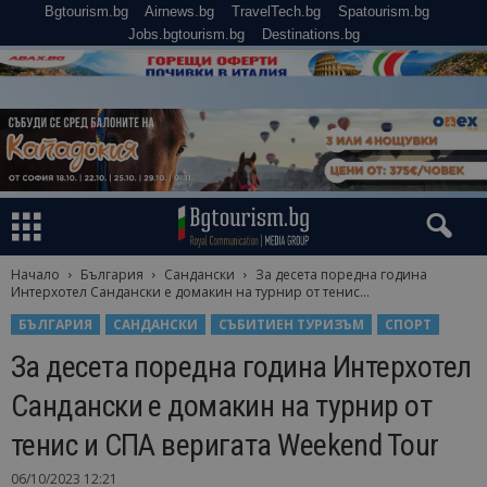
Bgtourism.bg
Airnews.bg
TravelTech.bg
Spatourism.bg
Jobs.bgtourism.bg
Destinations.bg
Начало
България
Сандански
За десета поредна година
Интерхотел Сандански е домакин на турнир от тенис...
БЪЛГАРИЯ
САНДАНСКИ
СЪБИТИЕН ТУРИЗЪМ
СПОРТ
За десета поредна година Интерхотел
Сандански е домакин на турнир от
тенис и СПА веригата Weekend Tour
06/10/2023 12:21