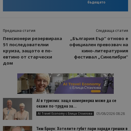
бъдещето
Предишна статия
Следваща статия
Пенсионери резервираха
„България Еър“ отново е
51 последователни
официален превозвач на
круиза, защото е по-
кино-литературния
евтино от старчески
фестивал „Синелибри“
дом
AI в туризма: защо камериерка може да се
окаже по-трудна за...
05/08/2026 08:28
AI Travel Economy с Елица Стоилова
Тим Браун: Хотелите губят пари заради грешки в