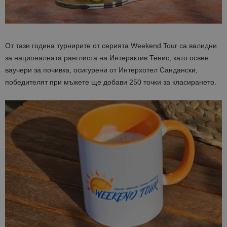
От тази година турнирите от серията Weekend Tour са валидни
за националната ранглиста на Интерактив Тенис, като освен
ваучери за почивка, осигурени от Интерхотел Сандански,
победителят при мъжете ще добави 250 точки за класирането.