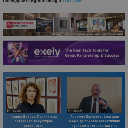
Последвайте
Bgtourism.bg в
YOUTUBE
Интервю
Интервю
Галина Декова: Перник има
Анселмо Капороси: България
потенциал за културна
може да съчетае автентичния
дестинация
туризъм с технологиите на