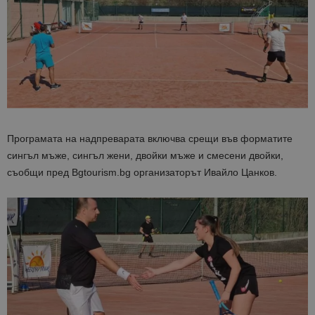
Програмата на надпреварата включва срещи във форматите
сингъл мъже, сингъл жени, двойки мъже и смесени двойки,
съобщи пред Bgtourism.bg организаторът Ивайло Цанков.