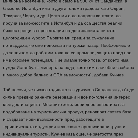
милиона население, който е само на 500 км от Сандански, а
близо до Истанбул има и други големи градове като Одрин,
Текирдаг, Чорлу и др. Целта ми е да направя контакти, да
проуча възможностите в Истанбул и да осъществя реални
бизнес срещи за презентации на дестинацията ни като
целогодишен курорт. Първите ми срещи за съжаление
потвърдиха, че сме непознати на турски пазар. Необходимо е
да започнем да работим това да се промени, защото пред нас
има огромен потенциал. Ние имаме точно това, от което има
нужда Истанбул – минерална вода, която има лечебни свойства
и много добри балнео и СПА възможности“, добави Кунчев.
Той посочи, че очаква годината за туризма в Сандански да бъде
силна предвид ранните резервации и все по-големия интерес
към дестинацията. Местните хотелиери днес инвестират за
подобряване на туристическия продукт, реновират своята база
и създават нови възможности пред работещите в
туристическата индустрия и за своите организирани групи и
индивидуални туристи. Кунчев каза още, че заетостта през