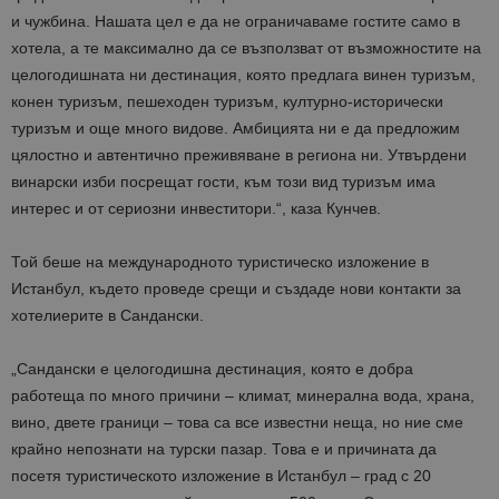
и чужбина. Нашата цел е да не ограничаваме гостите само в
хотела, а те максимално да се възползват от възможностите на
целогодишната ни дестинация, която предлага винен туризъм,
конен туризъм, пешеходен туризъм, културно-исторически
туризъм и още много видове. Амбицията ни е да предложим
цялостно и автентично преживяване в региона ни. Утвърдени
винарски изби посрещат гости, към този вид туризъм има
интерес и от сериозни инвеститори.“, каза Кунчев.
Той беше на международното туристическо изложение в
Истанбул, където проведе срещи и създаде нови контакти за
хотелиерите в Сандански.
„Сандански е целогодишна дестинация, която е добра
работеща по много причини – климат, минерална вода, храна,
вино, двете граници – това са все известни неща, но ние сме
крайно непознати на турски пазар. Това е и причината да
посетя туристическото изложение в Истанбул – град с 20