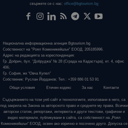
свържете се с нас:
office@bgtourism.bg
Национална информационна агенция Bgtourism.bg
Собственост на "Роял Комюникейшън" ЕООД, 205185996.
Адрес на редакцията за кореспонденция:
Гр. Добрич, бул. “Добруджа” № 28 (Сграда на Кадастъра), ет. 4, офис
406;
Гр. София, жк “Овча Купел”
Собственик: Руслан Йорданов; Тел.: +359 886 01 53 91
Общи условия
Етичен кодекс
За нас
Контакти
Съдържанието на този уеб сайт и технологиите, използвани в него, са
под закрила на Закона за авторското право и сродните му права. Всички
авторски статии, репортажи, интервюта и други текстови, графични и
видео материали, публикувани в сайта, са собственост на „Роял
Комюникейшън“ ЕООД, освен ако изрично е посочено друго. Допуска се