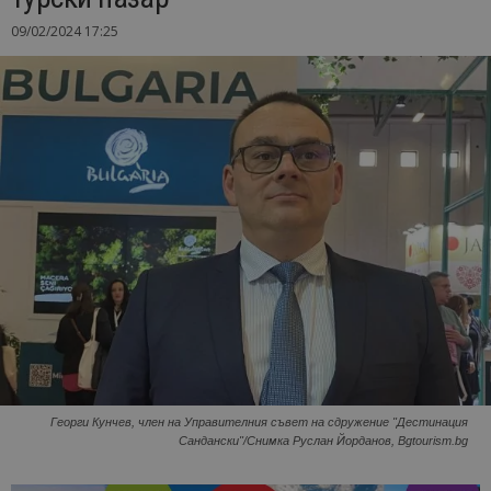
09/02/2024 17:25
Георги Кунчев, член на Управителния съвет на сдружение "Дестинация
Сандански"/Снимка Руслан Йорданов, Bgtourism.bg