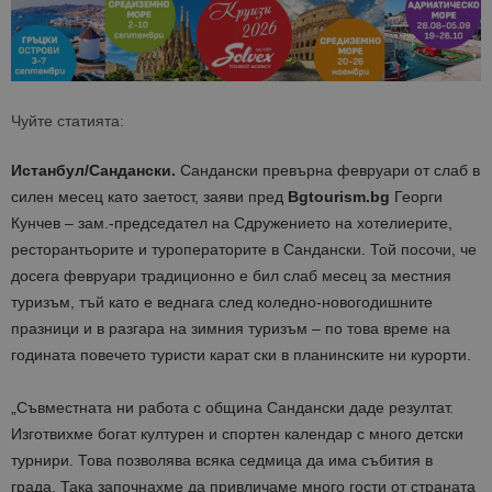
Чуйте статията:
Истанбул/Сандански.
Сандански превърна февруари от слаб в
силен месец като заетост, заяви пред
Bgtourism.bg
Георги
Кунчев – зам.-председател на Сдружението на хотелиерите,
ресторантьорите и туроператорите в Сандански. Той посочи, че
досега февруари традиционно е бил слаб месец за местния
туризъм, тъй като е веднага след коледно-новогодишните
празници и в разгара на зимния туризъм – по това време на
годината повечето туристи карат ски в планинските ни курорти.
„Съвместната ни работа с община Сандански даде резултат.
Изготвихме богат културен и спортен календар с много детски
турнири. Това позволява всяка седмица да има събития в
града. Така започнахме да привличаме много гости от страната