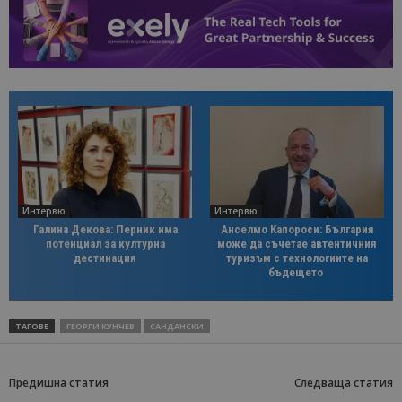
Интервю
Интервю
Галина Декова: Перник има
Анселмо Капороси: България
потенциал за културна
може да съчетае автентичния
дестинация
туризъм с технологиите на
бъдещето
ТАГОВЕ
ГЕОРГИ КУНЧЕВ
САНДАНСКИ
Предишна статия
Следваща статия