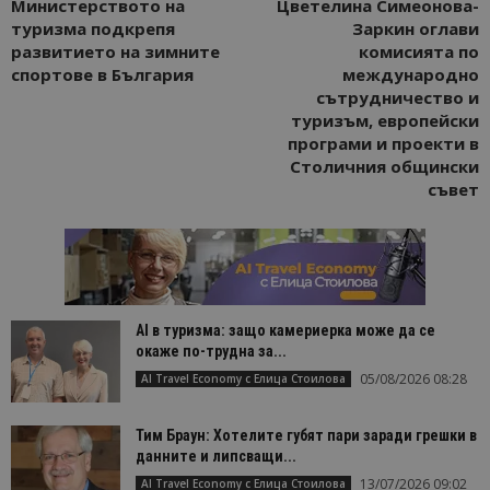
Министерството на
Цветелина Симеонова-
туризма подкрепя
Заркин оглави
развитието на зимните
комисията по
спортове в България
международно
сътрудничество и
туризъм, европейски
програми и проекти в
Столичния общински
съвет
AI в туризма: защо камериерка може да се
окаже по-трудна за...
05/08/2026 08:28
AI Travel Economy с Елица Стоилова
Тим Браун: Хотелите губят пари заради грешки в
данните и липсващи...
13/07/2026 09:02
AI Travel Economy с Елица Стоилова