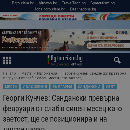
Bgtourism.bg
Airnews.bg
TravelTech.bg
Spatourism.bg
Jobs.bgtourism.bg
Destinations.bg
Начало
Места
Изложения
Георги Кунчев: Сандански превърна
февруари от слаб в силен месец като заетост,...
МЕСТА
ИЗЛОЖЕНИЯ
БЪЛГАРИЯ
САНДАНСКИ
СВЯТ
Георги Кунчев: Сандански превърна
февруари от слаб в силен месец като
заетост, ще се позиционира и на
турски пазар