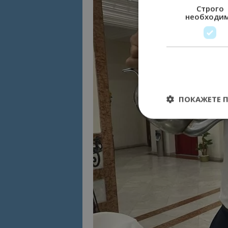
Строго
необходи
ПОКАЖЕТЕ 
Строго необходимит
управление на акау
Име
cookie_notice_acc