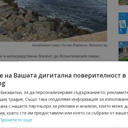
Казабланка/Снимки Руслан Йорданов, Bgtourism.bg
е в непосредствена близост до Атлантическия океан,
инацията към сънародниците ни като ги поздравиха при
лни изпълнения и с емблематичния за Мароко ароматен
е на Вашата дигитална поверителност в
bg
бисквитки, за да персонализираме съдържанието, рекламите
шия трафик. Също така споделяме информация за използван
рана с нашите партньори за реклама и анализи, които може д
я, която сте им предоставили или която са събрали от ваше
Прочетете още