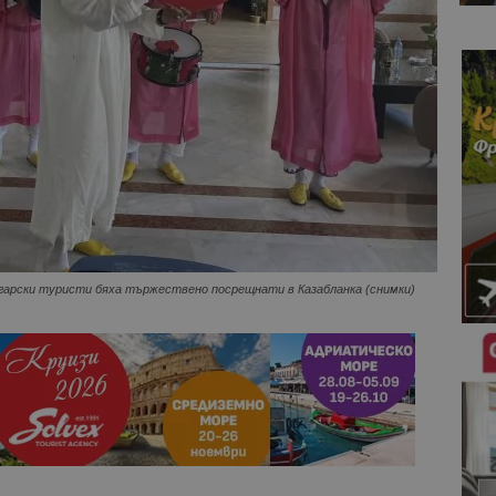
гарски туристи бяха тържествено посрещнати в Казабланка (снимки)