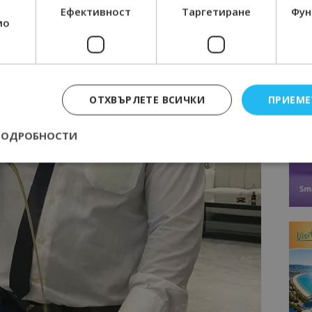
Ефективност
Таргетиране
Фун
мо
ОТХВЪРЛЕТЕ ВСИЧКИ
ПРИЕМЕ
ПОДРОБНОСТИ
Строго необходимо
Ефективност
Таргетиране
Функционалност
е бисквитки позволяват основната функционалност на уебсайта, като потребит
нта. Уебсайтът не може да се използва правилно без строго необходими бискви
Доставчик
/
Валиден
Описание
Домейн
до
epted
lisandraramos.com
7 дни
Тази бисквитка се използва, за да зап
bgtourism.bg
на потребителя за използването на бис