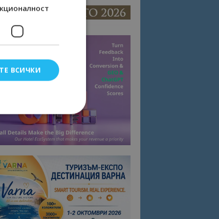
кционалност
ТЕ ВСИЧКИ
елско влизане и
тки.
омните съгласието
квитки на сайта.