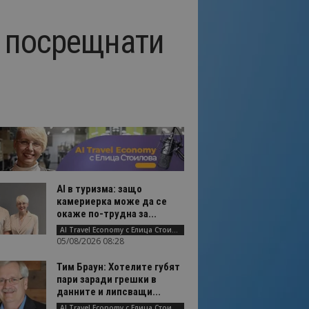
о посрещнати
AI в туризма: защо
камериерка може да се
окаже по-трудна за...
AI Travel Economy с Елица Стоилова
05/08/2026 08:28
Тим Браун: Хотелите губят
пари заради грешки в
данните и липсващи...
AI Travel Economy с Елица Стоилова