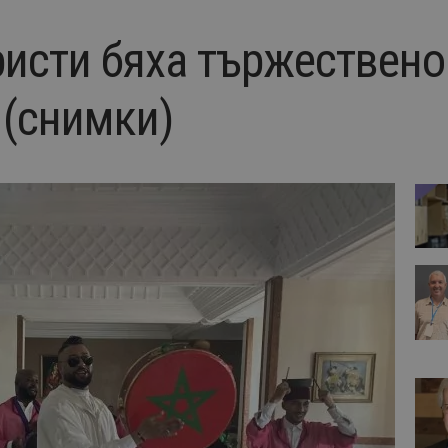
ристи бяха тържествен
 (снимки)