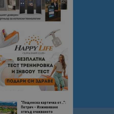
“Пощенска картичка от…”:
Петрич – Изживяване
отвъд очакваното