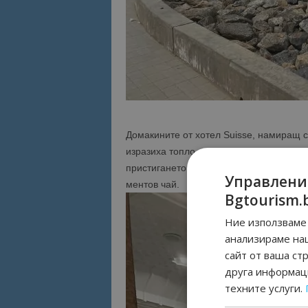
Домакините от хотел Suisse, намиращ с
изразиха топло гостоприемство на дест
пристигането си с традиционни музика
Управлени
ментов чай.
Bgtourism.
Ние използваме 
анализираме на
сайт от ваша ст
друга информаци
техните услуги.