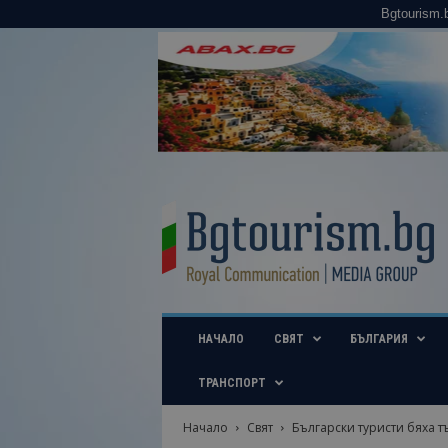
Bgtourism.
B
g
t
o
u
r
i
НАЧАЛО
СВЯТ
БЪЛГАРИЯ
s
m
.
ТРАНСПОРТ
b
g
Начало
Свят
Български туристи бяха 
–