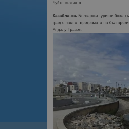
Чуйте статията:
Казабланка.
Български туристи бяха т
град е част от програмата на българск
Андалу Травел.