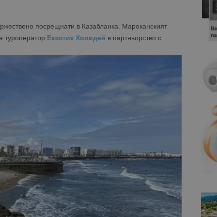
ържествено посрещнати в Казабланка. Мароканският
ия туроператор
Екзотик Холидей
в партньорство с