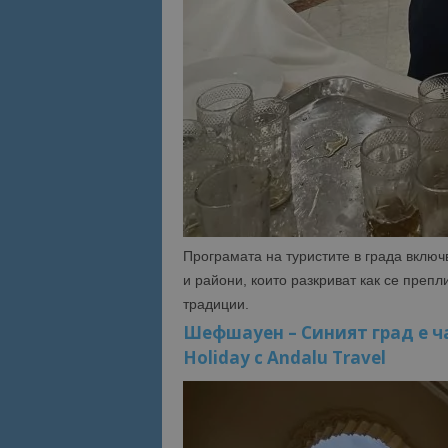
Име
Име
sc_is_visitor_uniq
is_visitor_unique
is_unique
_ga_B09EBBY8PY
Програмата на туристите в града включ
_ga_WXPDN4HSCV
и райони, които разкриват как се препл
традиции.
_ga_FK650GXHRZ
Шефшауен – Синият град е ча
_ga
Holiday с Andalu Travel