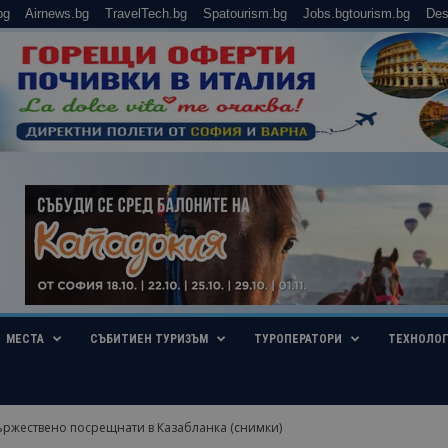
bg
Airnews.bg
TravelTech.bg
Spatourism.bg
Jobs.bgtourism.bg
Des
МЕСТА
СЪБИТИЕН ТУРИЗЪМ
ТУРОПЕРАТОРИ
ТЕХНОЛО
тържествено посрещнати в Казабланка (снимки)