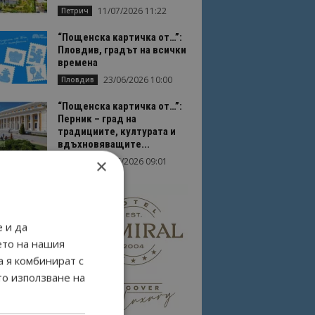
11/07/2026 11:22
Петрич
“Пощенска картичка от…”:
Пловдив, градът на всички
времена
23/06/2026 10:00
Пловдив
“Пощенска картичка от…”:
Перник – град на
традициите, културата и
вдъхновяващите...
×
17/06/2026 09:01
Перник
 и да
ето на нашия
а я комбинират с
то използване на